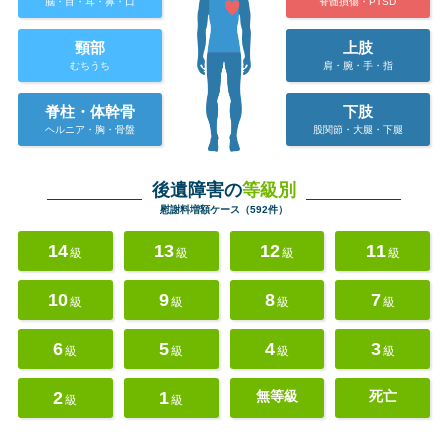
脳・目・耳・鼻・口
脊髄損傷・PTSD
頸部
上肢
むちうち
肩・腕・手・指
脊柱・体幹骨
下肢
ヘルニア・胸・骨盤
股関節・大腿・下腿
後遺障害の
等級別
慰謝料増額ケース（592件）
14
13
12
11
級
級
級
級
10
9
8
7
級
級
級
級
6
5
4
3
級
級
級
級
2
1
無等級
死亡
級
級