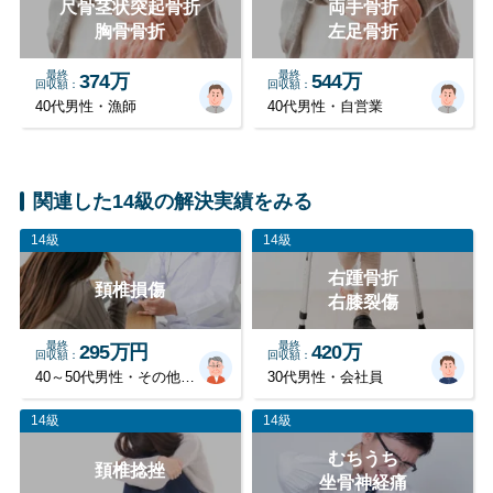
尺骨茎状突起骨折
両手骨折
胸骨骨折
左足骨折
最終
最終
374万
544万
回収額
回収額
40代男性・漁師
40代男性・自営業
関連した14級の解決実績をみる
14級
14級
右踵骨折
頚椎損傷
右膝裂傷
最終
最終
295万円
420万
回収額
回収額
40～50代男性・その他職業
30代男性・会社員
14級
14級
むちうち
頚椎捻挫
坐骨神経痛