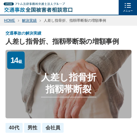
メニュー
HOME
解決実績
人差し指骨折、指靱帯断裂の増額事例
交通事故の解決実績
人差し指骨折、指靱帯断裂の増額事例
14
級
人差し指骨折
指靱帯断裂
40代
男性
会社員