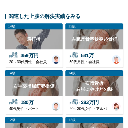
関連した上肢の解決実績をみる
14級
12級
肩打撲
左腕尺骨茎状突起骨折
最終
最終
359万円
531万
回収額
回収額
20～30代男性・会社員
50代男性・会社員
14級
14級
右指骨折
右手薬指屈筋腱損傷
右脚にやけどの跡
最終
最終
180万
283万円
回収額
回収額
40代男性・パート
20～30代女性・アルバイト
12級
12級