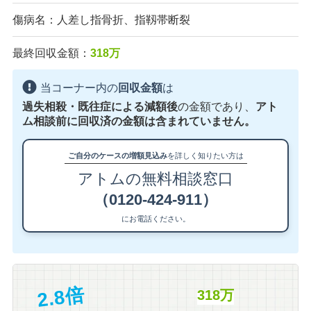
傷病名：人差し指骨折、指靱帯断裂
最終回収金額：
318万
当コーナー内の
回収金額
は
過失相殺・既往症による減額後
の金額であり、
アト
ム相談前に回収済の金額は含まれていません。
ご自分のケースの増額見込み
を詳しく知りたい方は
アトムの無料相談窓口
（0120-424-911）
にお電話ください。
2.8倍
318万