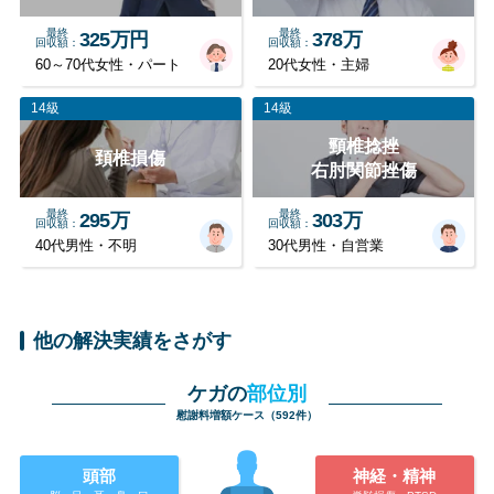
最終
最終
325万円
378万
回収額
回収額
60～70代女性・パート
20代女性・主婦
14級
14級
頸椎捻挫
頚椎損傷
右肘関節挫傷
最終
最終
295万
303万
回収額
回収額
40代男性・不明
30代男性・自営業
他の解決実績をさがす
ケガの
部位別
慰謝料増額ケース（592件）
頭部
神経・精神