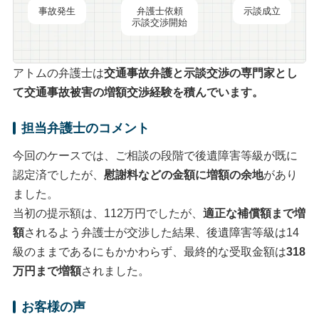
事故発生
弁護士依頼
示談成立
示談交渉開始
アトムの弁護士は
交通事故弁護と
示談交渉
の専門家とし
て交通事故被害の
増額交渉
経験を積んでいます。
担当弁護士のコメント
今回のケースでは、ご相談の段階で後遺障害等級が既に
認定済でしたが、
慰謝料などの金額に増額の余地
があり
ました。
当初の提示額は、112万円でしたが、
適正な補償額まで増
額
されるよう弁護士が交渉した結果、後遺障害等級は14
級のままであるにもかかわらず、最終的な受取金額は
318
万円まで増額
されました。
お客様の声