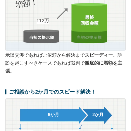
増額！
112万
示談交渉であればご依頼から解決まで
スピーディー
。訴
訟を起こすべきケースであれば裁判で
徹底的に増額を主
張
。
ご相談から2か月でのスピード解決！
9か月
2か月