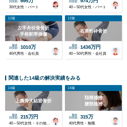
695万
974万円
回収額
回収額
30代女性・パート
40～50代女性・パート
12級
12級
左手舟状骨骨折
右肩粉砕骨折
手根靭帯損傷
最終
最終
1010万
1436万円
回収額
回収額
40代男性・会社員
40～50代男性・会社員
関連した14級の解決実績をみる
14級
14級
頚椎捻挫
上腕骨大結節骨折
腰部捻挫
最終
最終
215万円
315万
回収額
回収額
40～50代女性・その他職業
40代男性・無職