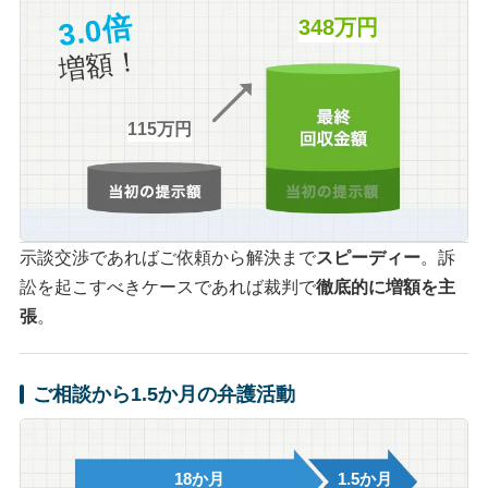
3.0倍
348万円
増額！
115万円
示談交渉であればご依頼から解決まで
スピーディー
。訴
訟を起こすべきケースであれば裁判で
徹底的に増額を主
張
。
ご相談から1.5か月の弁護活動
18か月
1.5か月