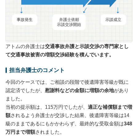
事故発生
弁護士依頼
示談成立
示談交渉開始
アトムの弁護士は
交通事故弁護と
示談交渉
の専門家とし
て交通事故被害の
増額交渉
経験を積んでいます。
担当弁護士のコメント
今回のケースでは、ご相談の段階で後遺障害等級が既に
認定済でしたが、
慰謝料などの金額に増額の余地
があり
ました。
当初の提示額は、115万円でしたが、
適正な補償額まで増
額
されるよう弁護士が交渉した結果、後遺障害等級は14
級のままであるにもかかわらず、最終的な受取金額は
348
万円まで増額
されました。