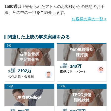
1500通
以上寄せられたアトムのお客様からの感想のお手
紙、その中の一部をご紹介します。
お客様の声の一覧 >
関連した上肢の解決実績をみる
9級
指の亀裂骨折
右手首骨折
膝打撲
左足首骨折
最終
148万
回収額
最終
2192万
回収額
50代女性・パート
40代男性・会社員
12級
12級
TFCC損傷
左肩腱板断裂
頚椎捻挫
最終
最終