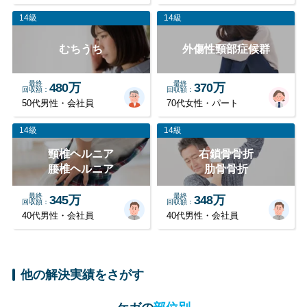
14級
14級
むちうち
外傷性頸部症候群
最終
最終
480万
370万
回収額
回収額
50代男性・会社員
70代女性・パート
14級
14級
頸椎ヘルニア
右鎖骨骨折
腰椎ヘルニア
肋骨骨折
最終
最終
345万
348万
回収額
回収額
40代男性・会社員
40代男性・会社員
他の解決実績をさがす