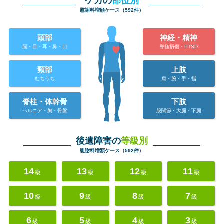
ケガの
部位別
慰謝料増額ケース（592件）
頭部
神経・精神
脳・目・耳・鼻・口
脊髄損傷・PTSD
頸部
上肢
むちうち
肩・腕・手・指
脊柱・体幹骨
下肢
ヘルニア・胸・骨盤
股関節・大腿・下腿
後遺障害の
等級別
慰謝料増額ケース（592件）
14
13
12
11
級
級
級
級
10
9
8
7
級
級
級
級
6
5
4
3
級
級
級
級