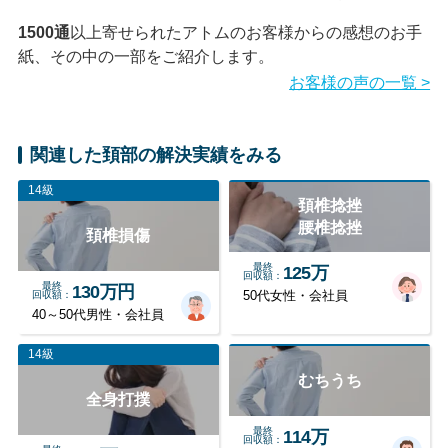
1500通
以上寄せられたアトムのお客様からの感想のお手
紙、その中の一部をご紹介します。
お客様の声の一覧 >
関連した頚部の解決実績をみる
14級
頚椎捻挫
腰椎捻挫
頚椎損傷
最終
125万
回収額
最終
130万円
回収額
50代女性・会社員
40～50代男性・会社員
14級
むちうち
全身打撲
最終
114万
回収額