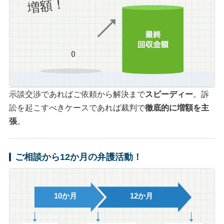
増額！
0
示談交渉であればご依頼から解決まで
スピーディー
。訴
訟を起こすべきケースであれば裁判で
徹底的に増額を主
張
。
ご相談から12か月の弁護活動！
10か月
12か月