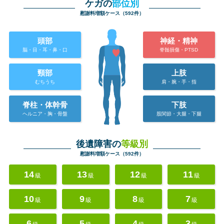
ケガの
部位別
慰謝料増額ケース（592件）
頭部
神経・精神
脳・目・耳・鼻・口
脊髄損傷・PTSD
頸部
上肢
むちうち
肩・腕・手・指
脊柱・体幹骨
下肢
ヘルニア・胸・骨盤
股関節・大腿・下腿
後遺障害の
等級別
慰謝料増額ケース（592件）
14
13
12
11
級
級
級
級
10
9
8
7
級
級
級
級
6
5
4
3