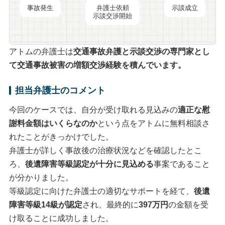
事故発生
弁護士依頼
示談成立
示談交渉開始
アトムの弁護士は
交通事故弁護と
示談交渉
の専門家とし
て交通事故被害の
増額交渉
経験を積んでいます。
担当弁護士のコメント
今回のケースでは、自分が受け取れる見込みの
適正な慰
謝料金額はいくらなのか
という点をアトムに無料相談さ
れたことがきっかけでした。
弁護士が詳しく事故後の治療状況などを確認したとこ
ろ、
後遺障害等級認定が十分に見込める
事案であること
が分かりました。
等級認定に向けた弁護士の適切なサポートを経て、
後遺
障害等級14級が認定
され、最終的に
397万円
の金額を受
け取ることに成功しました。