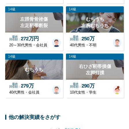
14級
14級
左脛骨骨挫傷
むちうち
左足靭帯断裂
左腕むちうち
最終
最終
272万円
250万
回収額
回収額
20～30代男性・会社員
40代男性・不明
14級
14級
右ひざ靭帯損傷
むちうち
左脚打撲
最終
最終
279万
290万
回収額
回収額
40代男性・会社員
10代女性・学生
他の解決実績をさがす