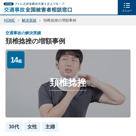
メニュー
HOME
解決実績
頚椎捻挫の増額事例
交通事故の解決実績
頚椎捻挫の増額事例
14
級
頚椎捻挫
30代
女性
主婦