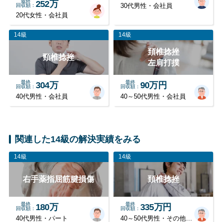
最終
252万
回収額
30代男性・会社員
20代女性・会社員
14級
14級
頚椎捻挫
頸椎捻挫
左肩打撲
最終
最終
304万
90万円
回収額
回収額
40代男性・会社員
40～50代男性・会社員
関連した14級の解決実績をみる
14級
14級
右手薬指屈筋腱損傷
頚椎捻挫
最終
最終
180万
335万円
回収額
回収額
40代男性・パート
40～50代男性・その他職業