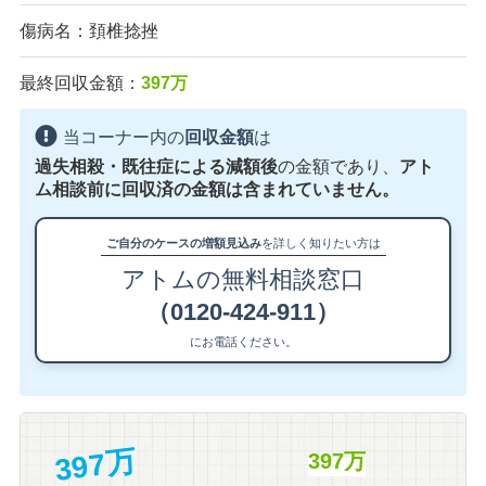
傷病名：頚椎捻挫
最終回収金額：
397万
当コーナー内の
回収金額
は
過失相殺・既往症による減額後
の金額であり、
アト
ム相談前に回収済の金額は含まれていません。
ご自分のケースの増額見込み
を詳しく知りたい方は
アトムの無料相談窓口
（0120-424-911）
にお電話ください。
397万
397万