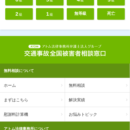
級
級
級
級
2
1
無等級
死亡
級
級
無料相談について
ホーム
無料相談
まずはこちら
解決実績
慰謝料計算機
お悩みトピック
アトム法律事務所について