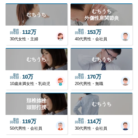
むちうち
むちうち
外傷性肩関節炎
最終
最終
112万
153万
回収額
回収額
30代女性・主婦
40代男性・会社員
むちうち
むちうち
最終
最終
10万
170万
回収額
回収額
10歳未満女性・乳幼児
20代男性・無職
頚椎捻挫
むちうち
頭部打撲
最終
最終
119万
114万
回収額
回収額
50代男性・会社員
30代男性・会社員