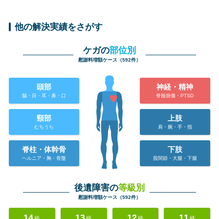
他の解決実績をさがす
ケガの
部位別
慰謝料増額ケース（592件）
頭部
神経・精神
脳・目・耳・鼻・口
脊髄損傷・PTSD
頸部
上肢
むちうち
肩・腕・手・指
脊柱・体幹骨
下肢
ヘルニア・胸・骨盤
股関節・大腿・下腿
後遺障害の
等級別
慰謝料増額ケース（592件）
14
13
12
11
級
級
級
級