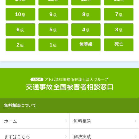
10
9
8
7
級
級
級
級
6
5
4
3
級
級
級
級
2
1
無等級
死亡
級
級
無料相談について
ホーム
無料相談
まずはこちら
解決実績