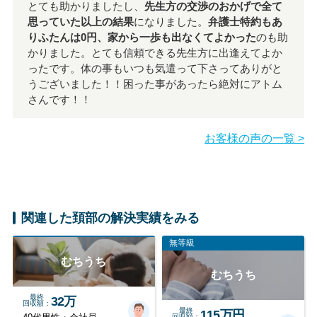
とても助かりましたし、
先生方の交渉のおかげで全て
思っていた以上の結果
になりました。
弁護士特約もあ
りふたんは0円、家から一歩も出なくてよかった
のも助
かりました。とても信頼できる先生方に出逢えてよか
ったです。体の事もいつも気遣って下さってありがと
うございました！！困った事があったら絶対にアトム
さんです！！
お客様の声の一覧 >
関連した頚部の解決実績をみる
無等級
むちうち
むちうち
最終
32万
回収額
最終
115万円
回収額