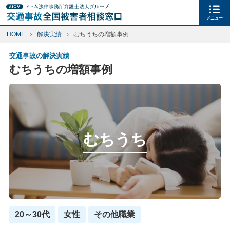
メニュー
HOME
解決実績
むちうちの増額事例
交通事故の解決実績
むちうちの増額事例
むちうち
20～30代
女性
その他職業