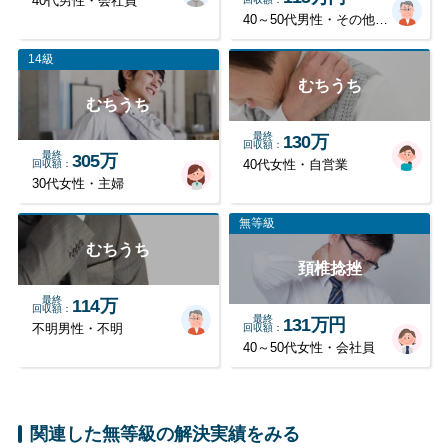
40代男性・会社員
40～50代男性・その他職業
14級
むちうち
むちうち
最終
130万
回収額
最終
305万
回収額
40代女性・自営業
30代女性・主婦
無等級
むちうち
頚椎捻挫
最終
114万
回収額
最終
131万円
不明男性・不明
回収額
40～50代女性・会社員
関連した無等級の解決実績をみる