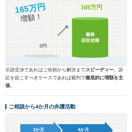
165万円
165万円
増額！
0円
示談交渉であればご依頼から解決まで
スピーディー
。訴
訟を起こすべきケースであれば裁判で
徹底的に増額を主
張
。
ご相談から4か月の弁護活動
3か月
4か月