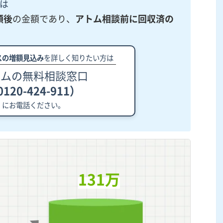
は
額後
の金額であり、
アトム相談前に回収済の
スの増額見込み
を詳しく知りたい方は
トムの無料相談窓口
120-424-911）
にお電話ください。
131万