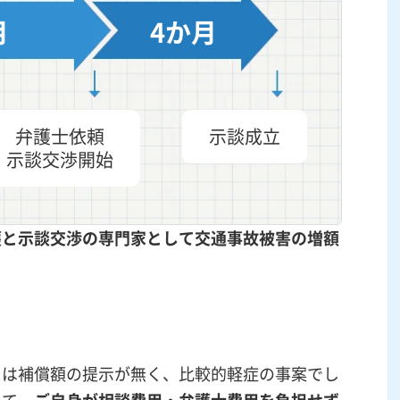
月
4か月
弁護士依頼
示談成立
示談交渉開始
護と
示談交渉
の専門家として交通事故被害の
増額
には補償額の提示が無く、比較的軽症の事案でし