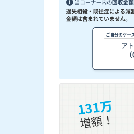
当コーナー内の
回収金額
過失相殺・既往症による減
金額は含まれていません。
ご自分のケー
ア
（0
131万
増額！