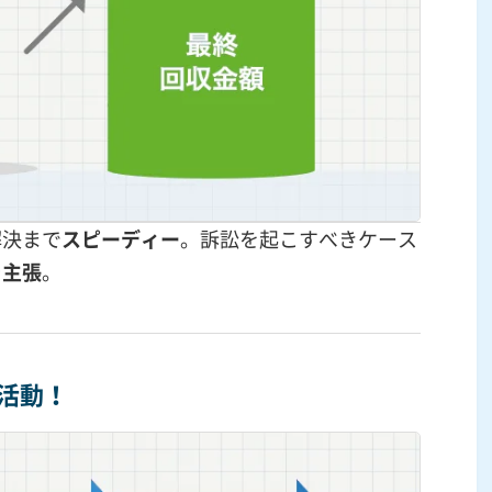
解決まで
スピーディー
。訴訟を起こすべきケース
を主張
。
活動！