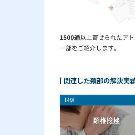
1500通
以上寄せられたアト
一部をご紹介します。
関連した頚部の解決実
14級
頚椎捻挫