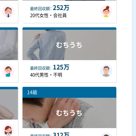
252万
最終
回収額
20代女性・会社員
むちうち
125万
最終
回収額
40代男性・不明
14級
むちうち
312万