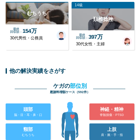
14級
むちうち
頚椎捻挫
最終
154万
回収額
最終
397万
30代男性・公務員
回収額
30代女性・主婦
他の解決実績をさがす
ケガの
部位別
慰謝料増額ケース（592件）
頭部
神経・精神
脳・目・耳・鼻・口
脊髄損傷・PTSD
頸部
上肢
むちうち
肩・腕・手・指