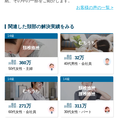
紙、その中の一部をご紹介します。
お客様の声の一覧 >
関連した頚部の解決実績をみる
14級
むちうち
頚椎捻挫
最終
32万
回収額
最終
360万
回収額
40代男性・会社員
50代女性・主婦
14級
14級
頚椎捻挫
むちうち
腰椎捻挫
最終
最終
271万
311万
回収額
回収額
60代女性・会社員
30代女性・パート