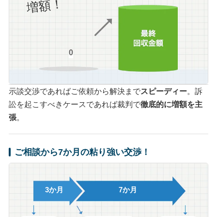
増額！
0
示談交渉であればご依頼から解決まで
スピーディー
。訴
訟を起こすべきケースであれば裁判で
徹底的に増額を主
張
。
ご相談から7か月の粘り強い交渉！
3か月
7か月