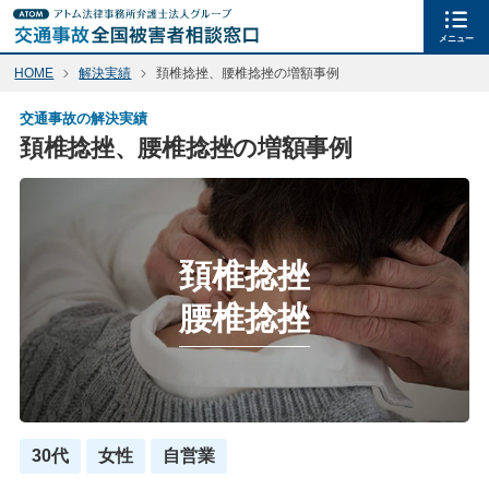
メニュー
HOME
解決実績
頚椎捻挫、腰椎捻挫の増額事例
交通事故の解決実績
頚椎捻挫、腰椎捻挫の増額事例
頚椎捻挫
腰椎捻挫
30代
女性
自営業