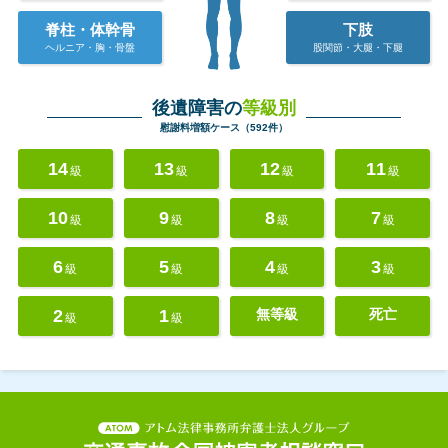
脊柱・体幹骨
下肢
ヘルニア・胸・骨盤
股関節・大腿・下腿
後遺障害の
等級別
慰謝料増額ケース（592件）
14
13
12
11
級
級
級
級
10
9
8
7
級
級
級
級
6
5
4
3
級
級
級
級
2
1
無等級
死亡
級
級