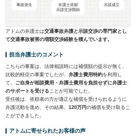
事故発生
弁護士依頼
示談成立
示談交渉開始
アトムの弁護士は
交通事故弁護と
示談交渉
の専門家とし
て交通事故被害の
増額交渉
経験を積んでいます。
担当弁護士のコメント
こちらの事案は、法律相談時には補償額の提示が無く、
比較的軽症の事案でしたが、
弁護士費用特約
を利用し
て、
ご自身が相談費用・弁護士費用を負担せずに弁護士
のサポートを受ける
ことが可能でした。
受任後は、依頼者の方が適正な補償を受けられるように
弁護活動を進め、その結果、
120万円
の補償を受け取るこ
とができました。
アトムに寄せられたお客様の声