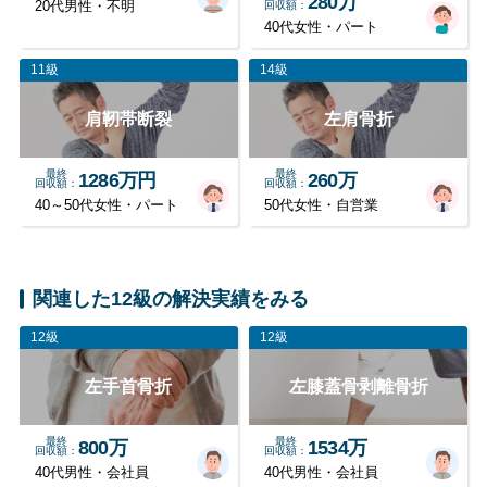
280万
20代男性・不明
回収額
40代女性・パート
11級
14級
肩靭帯断裂
左肩骨折
最終
最終
1286万円
260万
回収額
回収額
40～50代女性・パート
50代女性・自営業
関連した12級の解決実績をみる
12級
12級
左手首骨折
左膝蓋骨剥離骨折
最終
最終
800万
1534万
回収額
回収額
40代男性・会社員
40代男性・会社員