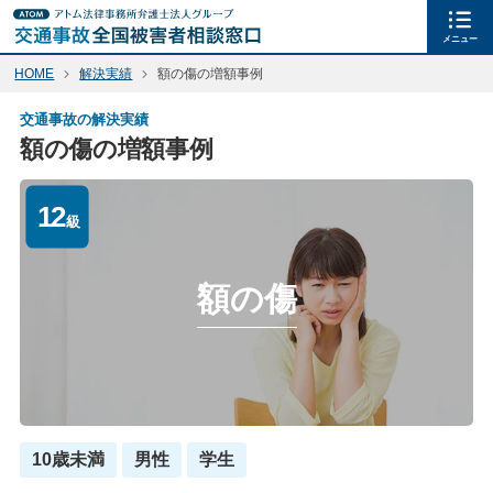
メニュー
HOME
解決実績
額の傷の増額事例
交通事故の解決実績
額の傷の増額事例
12
級
額の傷
10歳未満
男性
学生