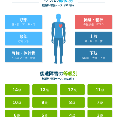
ケガの
部位別
慰謝料増額ケース（592件）
頭部
神経・精神
脳・目・耳・鼻・口
脊髄損傷・PTSD
頸部
上肢
むちうち
肩・腕・手・指
脊柱・体幹骨
下肢
ヘルニア・胸・骨盤
股関節・大腿・下腿
後遺障害の
等級別
慰謝料増額ケース（592件）
14
13
12
11
級
級
級
級
10
9
8
7
級
級
級
級
6
5
4
3
級
級
級
級