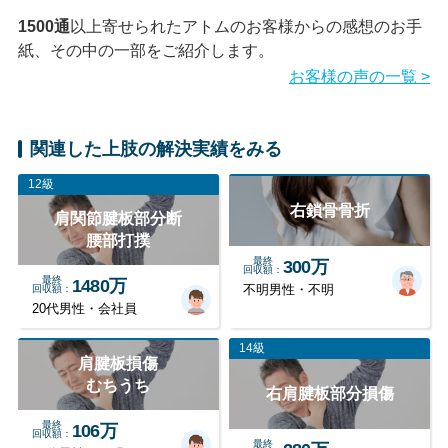
1500通
以上寄せられたアトムのお客様からの感想のお手
紙、その中の一部をご紹介します。
お客様の声の一覧 >
関連した上肢の解決実績をみる
12級
右鎖骨骨折
肩関節腱板部分断
腰部打撲
最終
300万
回収額
最終
1480万
回収額
不明男性・不明
20代男性・会社員
14級
肩腱板損傷
むちうち
右肩腱板部分損傷
最終
106万
回収額
最終