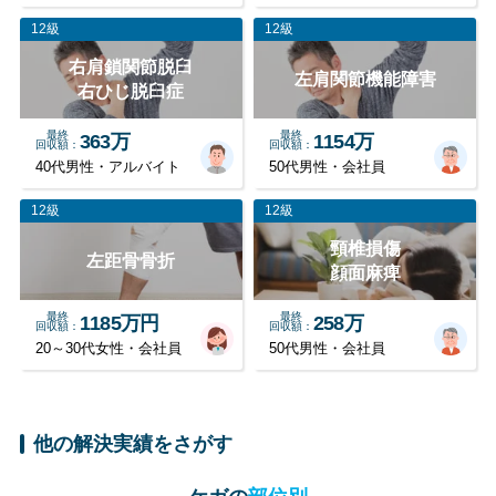
12級
12級
右肩鎖関節脱臼
左肩関節機能障害
右ひじ脱臼症
最終
最終
363万
1154万
回収額
回収額
40代男性・アルバイト
50代男性・会社員
12級
12級
頸椎損傷
左距骨骨折
顔面麻痺
最終
最終
1185万円
258万
回収額
回収額
20～30代女性・会社員
50代男性・会社員
他の解決実績をさがす