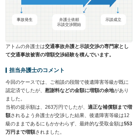
事故発生
弁護士依頼
示談成立
示談交渉開始
アトムの弁護士は
交通事故弁護と
示談交渉
の専門家とし
て交通事故被害の
増額交渉
経験を積んでいます。
担当弁護士のコメント
今回のケースでは、ご相談の段階で後遺障害等級が既に
認定済でしたが、
慰謝料などの金額に増額の余地
があり
ました。
当初の提示額は、263万円でしたが、
適正な補償額まで増
額
されるよう弁護士が交渉した結果、後遺障害等級は12
級のままであるにもかかわらず、最終的な受取金額は
553
万円まで増額
されました。