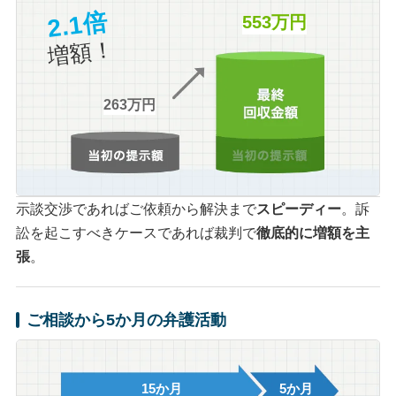
2.1倍
553万円
増額！
263万円
示談交渉であればご依頼から解決まで
スピーディー
。訴
訟を起こすべきケースであれば裁判で
徹底的に増額を主
張
。
ご相談から5か月の弁護活動
15か月
5か月