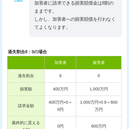
加害者に請求できる損害賠償金は8割の
ままです。
しかし、加害者への損害賠償を行わなく
てよくなります。
過失割合8：0の場合
加害者
被害者
過失割合
8
0
損害額
400
万円
1,000
万円
400
万円×
0
＝
1,000
万円×
0.8
＝
800
請求金額
0
円
万円
最終的に貰える
0
円
800
万円