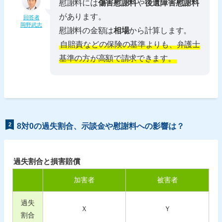
慰謝料には
傷害慰謝料
や
後遺障害慰謝料
があります。
回答者
岡野武志
慰謝料の金額は
相場
から計算します。
自賠責などの保険の基準よりも、弁護士
基準の方が高額で請求できます。
2
8対0の過失割合、示談金や慰謝料への影響は？
過失割合と損害賠償
加害者
被害者
過失
Ｘ
Ｙ
割合