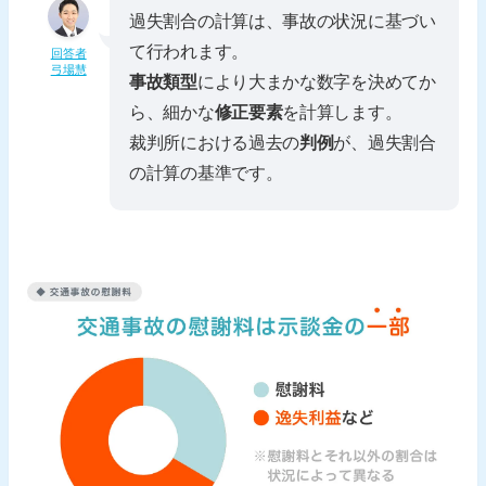
過失割合の計算は、事故の状況に基づい
て行われます。
回答者
弓場慧
事故類型
により大まかな数字を決めてか
ら、細かな
修正要素
を計算します。
裁判所における過去の
判例
が、過失割合
の計算の基準です。