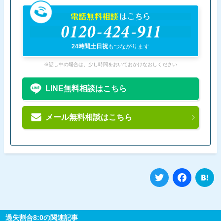
電話無料相談
はこちら
0120-424-911
24時間土日祝
もつながります
※話し中の場合は、少し時間をおいておかけなおしください
LINE無料相談はこちら
メール無料相談はこちら
Twitter
Fa
過失割合8:0の関連記事