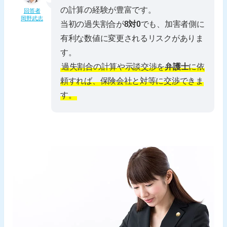
の計算の経験が豊富です。
回答者
岡野武志
当初の過失割合が
8対0
でも、加害者側に
有利な数値に変更されるリスクがありま
す。
過失割合の計算や示談交渉を
弁護士
に依
頼すれば、保険会社と対等に交渉できま
す。