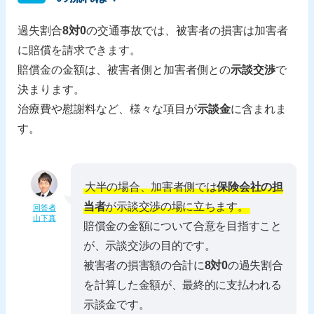
過失割合
8対0
の交通事故では、被害者の損害は加害者
に賠償を請求できます。
賠償金の金額は、被害者側と加害者側との
示談交渉
で
決まります。
治療費や慰謝料など、様々な項目が
示談金
に含まれま
す。
大半の場合、加害者側では
保険会社の担
当者
が示談交渉の場に立ちます。
回答者
山下真
賠償金の金額について合意を目指すこと
が、示談交渉の目的です。
被害者の損害額の合計に
8対0
の過失割合
を計算した金額が、最終的に支払われる
示談金です。