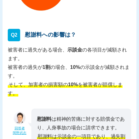
慰謝料への影響は？
Q2
被害者に過失がある場合、
示談金
の各項目が減額され
ます。
被害者の過失が
1割
の場合、
10%
の示談金が減額されま
す。
そして、加害者の損害額の
10%
を被害者が賠償しま
す。
慰謝料
は精神的苦痛に対する賠償金であ
り、人身事故の場合に請求できます。
回答者
岡野武志
慰謝料は示談金の一項目であり、過失割