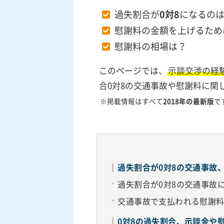
過失割合が
0対8
になるの
慰謝料の金額を上げるため
慰謝料の相場は？
このページでは、
示談交渉の経
合0対8の交通事故や慰謝料に関
※掲載情報はすべて
2018年の最新版
で
過失割合が0対8の交通事故
過失割合が0対8の交通事故
交通事故で支払われる慰謝
0対8の過失割合、示談金や