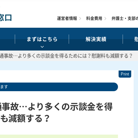
運営者情報
料金費用
弁護士・支部
まずはこちら
解決実績
交通事故…より多くの示談金を得るためには？慰謝料も減額する？
います
通事故…より多くの示談金を得
も減額する？