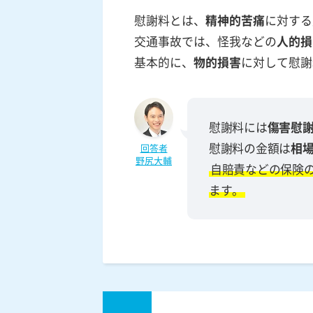
慰謝料とは、
精神的苦痛
に対する
交通事故では、怪我などの
人的損
基本的に、
物的損害
に対して慰謝
慰謝料には
傷害慰
慰謝料の金額は
相
回答者
野尻大輔
自賠責などの保険
ます。