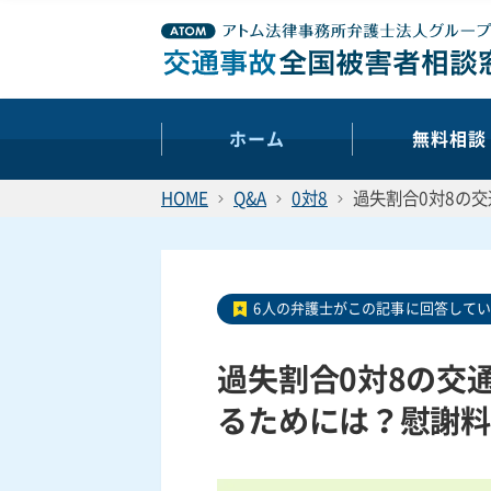
ホーム
無料相談
HOME
Q&A
0対8
過失割合0対8の
6人の弁護士がこの記事に回答して
過失割合0対8の交
るためには？慰謝料