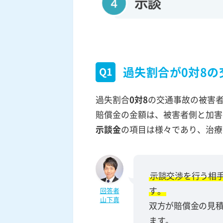
過失割合が0対8
Q1
過失割合
0対8
の交通事故の被害
賠償金の金額は、被害者側と加害
示談金
の項目は様々であり、治療
示談交渉を行う相
す。
回答者
山下真
双方が賠償金の見
ます。