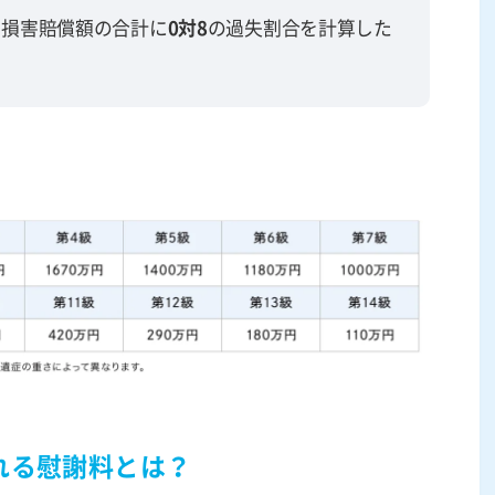
、損害賠償額の合計に
0対8
の過失割合を計算した
れる慰謝料とは？