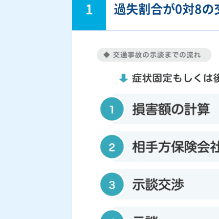
1
過失割合が0対8