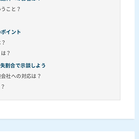
いうこと？
のポイント
は？
とは？
過失割合で示談しよう
険会社への対応は？
は？