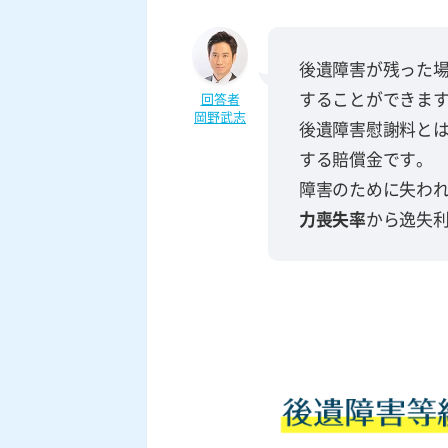
後遺障害が残った
することができま
回答者
岡野武志
後遺障害慰謝料と
する賠償金です。
障害のために失わ
力喪失率
から逸失