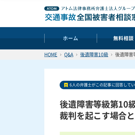
ホーム
無料相談
HOME
Q&A
後遺障害10級
後遺障害
6人の弁護士がこの記事に回答して
後遺障害等級第10
裁判を起こす場合と