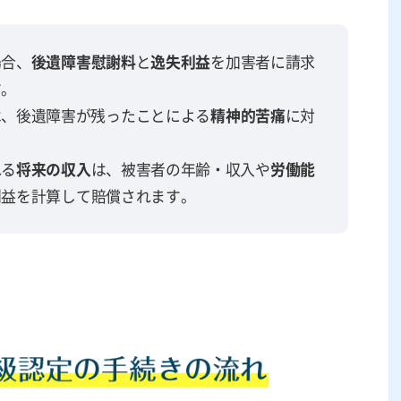
場合、
後遺障害慰謝料
と
逸失利益
を加害者に請求
す。
は、後遺障害が残ったことによる
精神的苦痛
に対
れる
将来の収入
は、被害者の年齢・収入や
労働能
利益を計算して賠償されます。