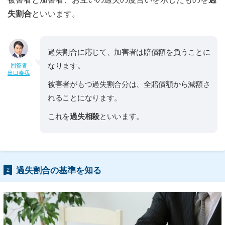
失割合
といいます。
過失割合に応じて、加害者は賠償額を負うことに
なります。
回答者
出口泰我
被害者がもつ過失割合分は、全賠償額から減額さ
れることになります。
これを
過失相殺
といいます。
過失割合の基準を知る
2