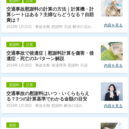
慰謝料
計算
交通事故慰謝料の計算の方法｜計算機・計
算シートはある？主婦ならどうなる？自賠
責は？
内容を見る
2019年1月22日
事故全般 慰謝料 示談 解決の流れ
慰謝料
計算
交通事故で後遺症｜慰謝料計算を傷害・後
遺症・死亡の3パターン解説
2019年1月18日
事故全般 後遺障害 慰謝料 示談
内容を見る
慰謝料
計算
交通事故の慰謝料はいつ・いくらもらえ
る？3つの計算基準でわかる金額の目安
2019年1月18日
事故全般 慰謝料 解決の流れ
内容を見る
病院