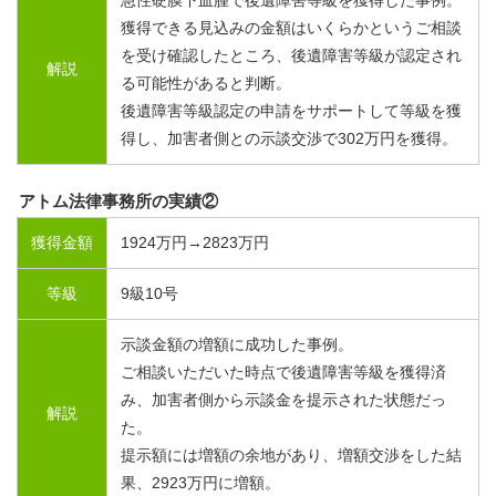
急性硬膜下血腫で後遺障害等級を獲得した事例。
獲得できる見込みの金額はいくらかというご相談
を受け確認したところ、後遺障害等級が認定され
解説
る可能性があると判断。
後遺障害等級認定の申請をサポートして等級を獲
得し、加害者側との示談交渉で
302
万円を獲得。
アトム法律事務所の実績②
獲得金額
1924
万円→
2823
万円
等級
9
級
10
号
示談金額の増額に成功した事例。
ご相談いただいた時点で後遺障害等級を獲得済
み、加害者側から示談金を提示された状態だっ
解説
た。
提示額には増額の余地があり、増額交渉をした結
果、
2923
万円に増額。