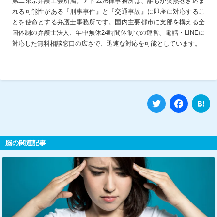
第二東京弁護士会所属。アトム法律事務所は、誰もが突然巻き込ま
れる可能性がある『刑事事件』と『交通事故』に即座に対応するこ
とを使命とする弁護士事務所です。国内主要都市に支部を構える全
国体制の弁護士法人、年中無休24時間体制での運営、電話・LINEに
対応した無料相談窓口の広さで、迅速な対応を可能としています。
Twitter
Fa
脳の関連記事