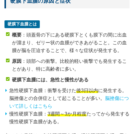
硬膜下血腫の原因と症状
硬膜下血腫とは
概要
：頭蓋骨の下にある硬膜下とくも膜下の間に出血
が溜まり、ゼリー状の血腫ができあがること。この血
腫が脳を圧迫することで、様々な症状が発生する。
原因
：頭部への衝撃。比較的軽い衝撃でも発生するこ
とがあり、特に高齢者に多い。
硬膜下血腫には、急性と慢性がある
急性硬膜下血腫：衝撃を受けた
後3日以内
に発生する。
脳挫傷との合併症として起こることが多い。
脳挫傷につ
いて詳しくはこちら
慢性硬膜下血腫：
3週間～3か月程度
たってから発生する
慢性硬膜下血腫がある。