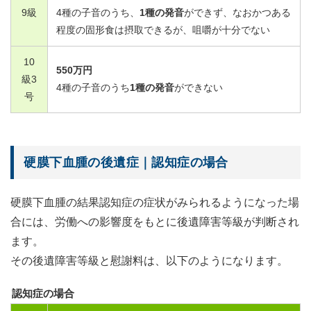
9
級
4
種の子音のうち、
1
種の発音
ができず、なおかつある
程度の固形食は摂取できるが、咀嚼が十分でない
10
550
万円
級
3
4
種の子音のうち
1
種の発音
ができない
号
硬膜下血腫の後遺症｜認知症の場合
硬膜下血腫の結果認知症の症状がみられるようになった場
合には、労働への影響度をもとに後遺障害等級が判断され
ます。
その後遺障害等級と慰謝料は、以下のようになります。
認知症の場合