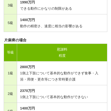
1990
万円
3
級
できる動作にかなりの制限がある
1400
万円
5
級
動作の精密さ、速度に相当の影響がある
片麻痺の場合
慰謝料
等級
程度
2800
万円
1
級
1
側上下肢について基本的な動作ができず食事・入
浴・用便・更衣等につき常時要介護
2370
万円
2
級
1
側上下肢について基本的な動作ができない
1400
万円