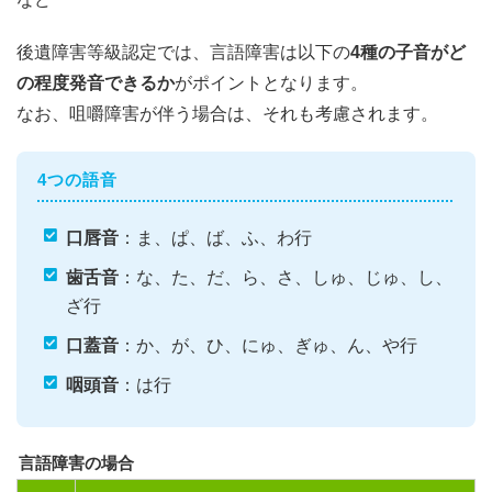
後遺障害等級認定では、言語障害は以下の
4種の子音がど
の程度発音できるか
がポイントとなります。
なお、咀嚼障害が伴う場合は、それも考慮されます。
4つの語音
口唇音
：ま、ぱ、ば、ふ、わ行
歯舌音
：な、た、だ、ら、さ、しゅ、じゅ、し、
ざ行
口蓋音
：か、が、ひ、にゅ、ぎゅ、ん、や行
咽頭音
：は行
言語障害の場合