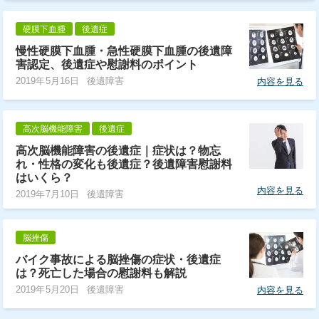
硬膜下血腫
後遺症
慢性硬膜下血腫・急性硬膜下血腫の後遺障
害認定、後遺症や慰謝料のポイント
2019年5月16日
後遺障害
内容を見る
高次脳機能障害
後遺症
高次脳機能障害の後遺症｜症状は？物忘
れ・性格の変化も後遺症？後遺障害慰謝料
はいくら？
内容を見る
2019年7月10日
後遺障害
脳挫傷
バイク事故による脳挫傷の症状・後遺症
は？死亡した場合の慰謝料も解説
2019年5月20日
後遺障害
内容を見る