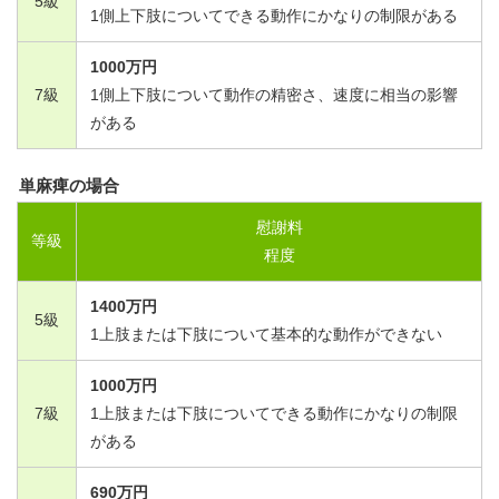
5
級
1
側上下肢についてできる動作にかなりの制限がある
1000
万円
7
級
1
側上下肢について動作の精密さ、速度に相当の影響
がある
単麻痺の場合
慰謝料
等級
程度
1400
万円
5
級
1
上肢または下肢について基本的な動作ができない
1000
万円
7
級
1
上肢または下肢についてできる動作にかなりの制限
がある
690
万円