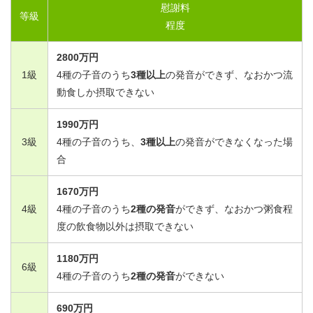
慰謝料
等級
程度
2800
万円
1
級
4
種の子音のうち
3
種以上
の発音ができず、なおかつ流
動食しか摂取できない
1990
万円
3
級
4
種の子音のうち、
3
種以上
の発音ができなくなった場
合
1670
万円
4
級
4
種の子音のうち
2
種の発音
ができず、なおかつ粥食程
度の飲食物以外は摂取できない
1180
万円
6
級
4
種の子音のうち
2
種の発音
ができない
690
万円