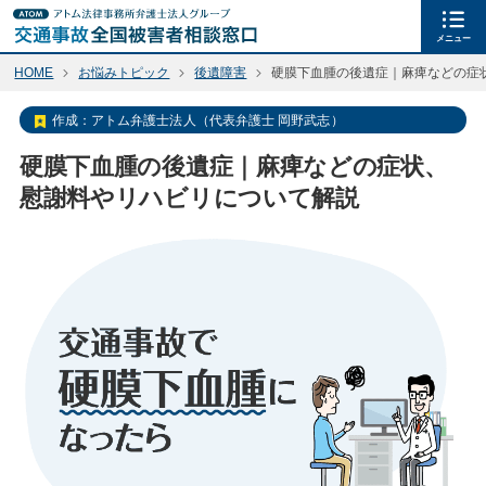
メニュー
HOME
お悩みトピック
後遺障害
硬膜下血腫の後遺症｜麻痺などの症
作成：
アトム弁護士法人（代表弁護士 岡野武志）
硬膜下血腫の後遺症｜麻痺などの症状、
慰謝料やリハビリについて解説