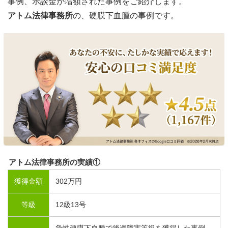
事例、示談金が増額された事例をご紹介します。
アトム法律事務所
の、硬膜下血腫の事例です。
アトム法律事務所の実績①
獲得金額
302
万円
等級
12
級
13
号