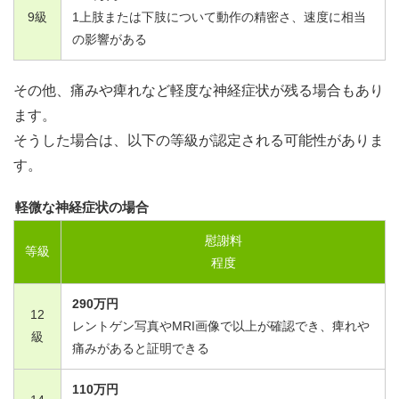
9
級
1
上肢または下肢について動作の精密さ、速度に相当
の影響がある
その他、痛みや痺れなど軽度な神経症状が残る場合もあり
ます。
そうした場合は、以下の等級が認定される可能性がありま
す。
軽微な神経症状の場合
慰謝料
等級
程度
290
万円
12
レントゲン写真やMRI画像で以上が確認でき、痺れや
級
痛みがあると証明できる
110
万円