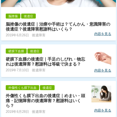
脳挫傷
後遺症
脳挫傷の後遺症｜治療や手術は？てんかん・意識障害の
後遺症？後遺障害慰謝料はいくら？
内容を見る
2019年6月26日
後遺障害
硬膜下血腫
後遺症
硬膜下血腫の後遺症｜手足のしびれ・物忘
れは後遺障害？慰謝料は等級で決まる？
2019年7月10日
後遺障害
内容を見る
外傷性くも膜下出血
後遺症
外傷性くも膜下出血の後遺症｜めまい・頭
痛・記憶障害の後遺障害？慰謝料はいく
ら？
内容を見る
2019年6月28日
後遺障害