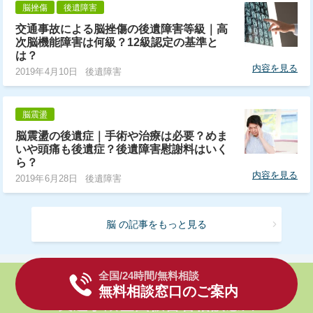
脳挫傷
後遺障害
交通事故による脳挫傷の後遺障害等級｜高
次脳機能障害は何級？12級認定の基準と
は？
内容を見る
2019年4月10日
後遺障害
脳震盪
脳震盪の後遺症｜手術や治療は必要？めま
いや頭痛も後遺症？後遺障害慰謝料はいく
ら？
内容を見る
2019年6月28日
後遺障害
脳 の記事をもっと見る
全国/24時間/無料相談
無料相談窓口のご案内