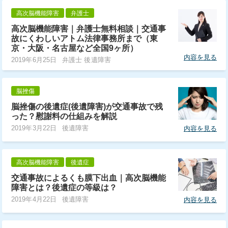
高次脳機能障害
弁護士
高次脳機能障害｜弁護士無料相談｜交通事
故にくわしいアトム法律事務所まで（東
京・大阪・名古屋など全国9ヶ所）
内容を見る
2019年6月25日
弁護士 後遺障害
脳挫傷
脳挫傷の後遺症(後遺障害)が交通事故で残
った？慰謝料の仕組みを解説
2019年3月22日
後遺障害
内容を見る
高次脳機能障害
後遺症
交通事故によるくも膜下出血｜高次脳機能
障害とは？後遺症の等級は？
2019年4月22日
後遺障害
内容を見る