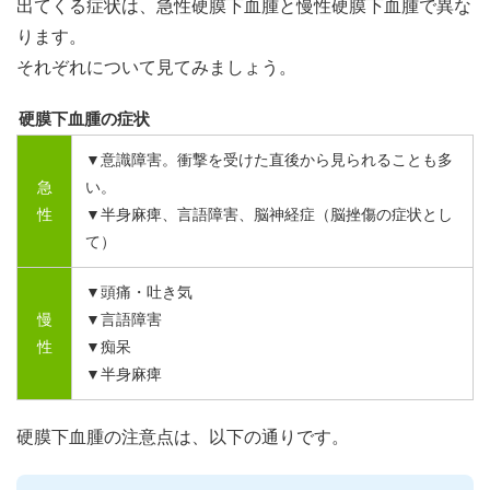
出てくる症状は、急性硬膜下血腫と慢性硬膜下血腫で異な
ります。
それぞれについて見てみましょう。
硬膜下血腫の症状
▼意識障害。衝撃を受けた直後から見られることも多
急
い。
性
▼半身麻痺、言語障害、脳神経症（脳挫傷の症状とし
て）
▼頭痛・吐き気
慢
▼言語障害
性
▼痴呆
▼半身麻痺
硬膜下血腫の注意点は、以下の通りです。