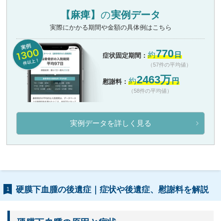
【麻痺】
の
実例データ
実際にかかる期間や金額の具体例はこちら
770
約
日
症状固定期間：
（57件の平均値）
2463万
約
円
慰謝料：
（58件の平均値）
実例データを詳しく見る
硬膜下血腫の後遺症｜症状や後遺症、慰謝料を解説
1