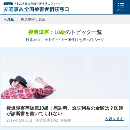
メニュー
HOME
後遺障害：10級
後遺障害：10級
のトピック一覧
検索結果：全16件中 1〜16件目を表示/1ページ
後遺障害等級第10級：慰謝料、逸失利益の金額は？医師
が診断書を書いてくれない…
内容を見る
2019年1月30日
後遺障害10級 診断書