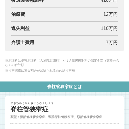
後遺障害慰謝料
420万円
治療費
12万円
逸失利益
110万円
弁護士費用
7万円
※慰謝料は傷害慰謝料（入通院慰謝料）と後遺障害慰謝料の認定金額（家族分含
む）の合計額
※損害賠償は過失割合が加味される前の総損害額
脊柱管狭窄症とは
せきちゅうかんきょうさくしょう
脊柱管狭窄症
類型：腰部脊柱管狭窄症、頸椎脊柱管狭窄症、頸部脊柱管狭窄症