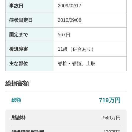
事故日
2009/02/17
症状固定日
2010/09/06
固定まで
567日
後遺障害
11級（併合あり）
主な部位
脊椎・脊髄、上肢
総損害額
719万円
総額
慰謝料
540万円