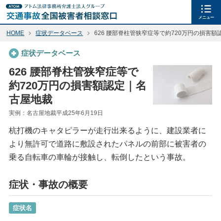
メニュー
HOME
症状データベース
626 腰部脊柱管狭窄症等で約720万円の損害
症状データベース
626 腰部脊柱管狭窄症等で
約720万円の損害額認定｜名
古屋地裁
実例：名古屋地裁平成25年6月19日
杭打機のキャタピラーが走行出来るように、建設業者に
より無許可で道路に敷設されたパネルの前部に被害者の
乗る自転車の車輪が接触し、転倒したという事故。
症状・事故の概要
症状名