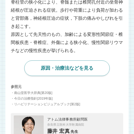
脊柱管の狭小化により、脊髄または椎間孔付近の坐骨神
経根が圧迫される症状。歩行や荷重により負荷が加わる
と背部痛，神経根圧迫の症状，下肢の痛みやしびれを引
き起こす。
原因として先天性のもの、加齢による変形性関節症・椎
間板疾患・脊椎症、外傷による狭小化、慢性関節リウマ
チなどの慢性疾患が挙げられる。
原因・治療法などを見る
参照元
・南山堂医学大辞典[第20版]
・今日の治療指針[2019年版]
・リハビリテーションビジュアルブック[第2版]
アトム法律事務所顧問医
奈良県立医科大学附属病院
藤井 宏真
先生