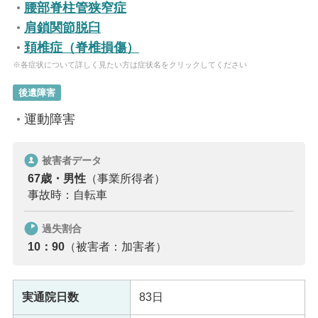
腰部脊柱管狭窄症
肩鎖関節脱臼
頚椎症（脊椎損傷）
※各症状について詳しく見たい方は症状名をクリックしてください
後遺障害
運動障害
被害者データ
67歳・男性
（事業所得者）
事故時：自転車
過失割合
10：90
（被害者：加害者）
実通院日数
83日