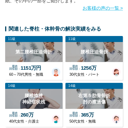
紙、その中の一部をご紹介します。
お客様の声の一覧 >
関連した脊柱・体幹骨の解決実績をみる
11級
11級
第二腰椎圧迫骨折
腰椎圧迫骨折
最終
最終
1151万円
1256万
回収額
回収額
60～70代男性・無職
30代女性・パート
14級
14級
腰椎捻挫
右第５肋骨骨折
神経症状残
肘の擦過傷
最終
最終
260万
365万
回収額
回収額
40代女性・介護士
50代女性・無職