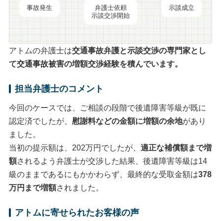
事故発生
弁護士依頼
示談成立
示談交渉開始
アトムの弁護士は
交通事故弁護と
示談交渉
の専門家とし
て交通事故被害の
増額交渉
経験を積んでいます。
担当弁護士のコメント
今回のケースでは、ご相談の段階で後遺障害等級が既に
認定済でしたが、
慰謝料などの金額に増額の余地
があり
ました。
当初の提示額は、202万円でしたが、
適正な補償額まで増
額
されるよう弁護士が交渉した結果、後遺障害等級は14
級のままであるにもかかわらず、最終的な受取金額は
378
万円まで増額
されました。
アトムに寄せられたお客様の声