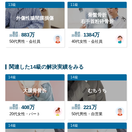
13級
11級
骨盤骨折
外傷性腸間膜損傷
右手首粉砕骨折
最終
最終
883万
1384万
回収額
回収額
50代男性・会社員
40代女性・会社員
関連した14級の解決実績をみる
14級
14級
大腿骨骨折
むちうち
最終
最終
408万
221万
回収額
回収額
20代女性・パート
50代男性・自営業
14級
14級