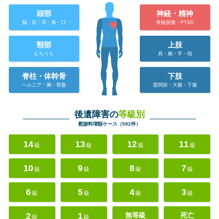
頭部
神経・精神
脳・目・耳・鼻・口
脊髄損傷・PTSD
頸部
上肢
むちうち
肩・腕・手・指
脊柱・体幹骨
下肢
ヘルニア・胸・骨盤
股関節・大腿・下腿
後遺障害の
等級別
慰謝料増額ケース（592件）
14
13
12
11
級
級
級
級
10
9
8
7
級
級
級
級
6
5
4
3
級
級
級
級
2
1
無等級
死亡
級
級