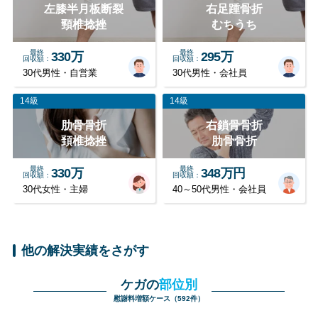
左膝半月板断裂
右足踵骨折
頸椎捻挫
むちうち
最終
最終
330万
295万
回収額
回収額
30代男性・自営業
30代男性・会社員
14級
14級
肋骨骨折
右鎖骨骨折
頚椎捻挫
肋骨骨折
最終
最終
330万
348万円
回収額
回収額
30代女性・主婦
40～50代男性・会社員
他の解決実績をさがす
ケガの
部位別
慰謝料増額ケース（592件）