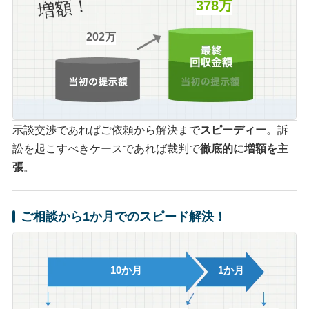
増額！
378万
202万
示談交渉であればご依頼から解決まで
スピーディー
。訴
訟を起こすべきケースであれば裁判で
徹底的に増額を主
張
。
ご相談から1か月でのスピード解決！
10か月
1か月