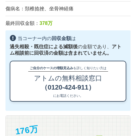
傷病名：頚椎捻挫、坐骨神経痛
最終回収金額：
378万
当コーナー内の
回収金額
は
過失相殺・既往症による減額後
の金額であり、
アト
ム相談前に回収済の金額は含まれていません。
ご自分のケースの増額見込み
を詳しく知りたい方は
アトムの無料相談窓口
（0120-424-911）
にお電話ください。
176万