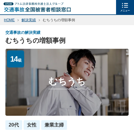
メニュー
HOME
解決実績
むちうちの増額事例
交通事故の解決実績
むちうちの増額事例
14
級
むちうち
20代
女性
兼業主婦