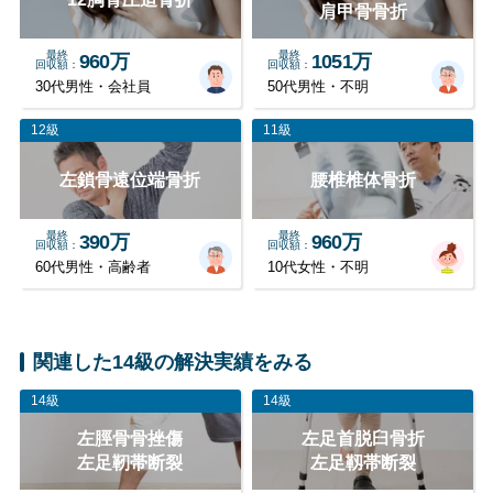
肩甲骨骨折
最終
最終
960万
1051万
回収額
回収額
30代男性・会社員
50代男性・不明
12級
11級
左鎖骨遠位端骨折
腰椎椎体骨折
最終
最終
390万
960万
回収額
回収額
60代男性・高齢者
10代女性・不明
関連した14級の解決実績をみる
14級
14級
左脛骨骨挫傷
左足首脱臼骨折
左足靭帯断裂
左足靱帯断裂