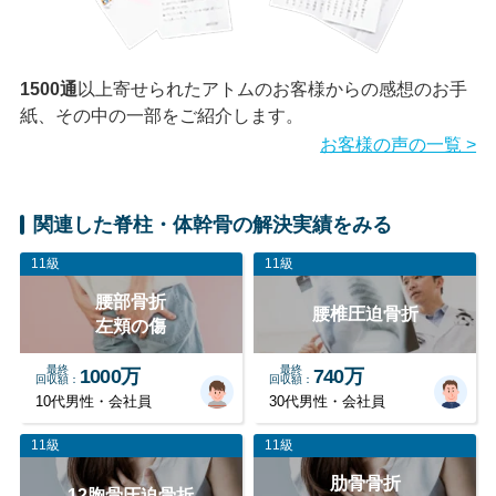
1500通
以上寄せられたアトムのお客様からの感想のお手
紙、その中の一部をご紹介します。
お客様の声の一覧 >
関連した脊柱・体幹骨の解決実績をみる
11級
11級
腰部骨折
腰椎圧迫骨折
左頬の傷
最終
最終
1000万
740万
回収額
回収額
10代男性・会社員
30代男性・会社員
11級
11級
肋骨骨折
12胸骨圧迫骨折