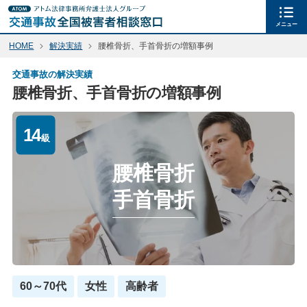
メニュー
HOME
解決実績
腰椎骨折、手首骨折の増額事例
交通事故の解決実績
腰椎骨折、手首骨折の増額事例
14
級
腰椎骨折
手首骨折
60～70代
女性
高齢者