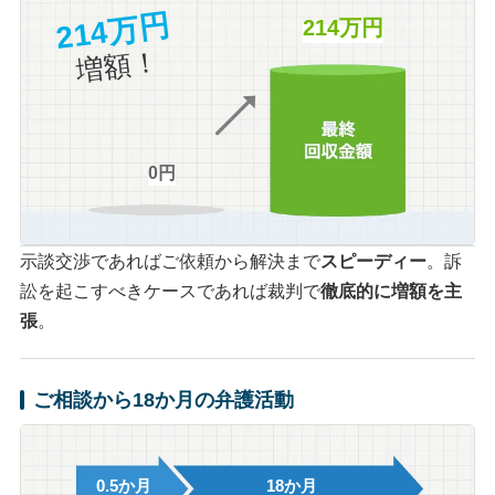
214万円
214万円
増額！
0円
示談交渉であればご依頼から解決まで
スピーディー
。訴
訟を起こすべきケースであれば裁判で
徹底的に増額を主
張
。
ご相談から18か月の弁護活動
0.5か月
18か月