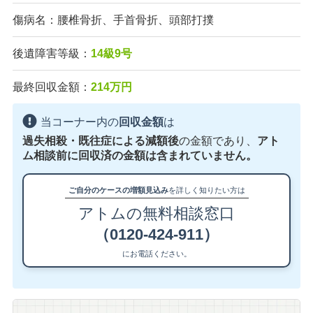
傷病名：腰椎骨折、手首骨折、頭部打撲
後遺障害等級：
14級9号
最終回収金額：
214万円
当コーナー内の
回収金額
は
過失相殺・既往症による減額後
の金額であり、
アト
ム相談前に回収済の金額は含まれていません。
ご自分のケースの増額見込み
を詳しく知りたい方は
アトムの無料相談窓口
（0120-424-911）
にお電話ください。