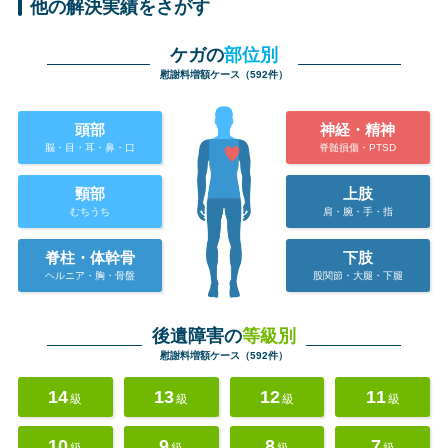
他の解決実績をさがす
ケガの
部位別
慰謝料増額ケース（592件）
頭部
神経・精神
脳・目・耳・鼻・口
脊髄損傷・PTSD
頸部
上肢
むちうち
肩・腕・手・指
脊柱・体幹骨
下肢
ヘルニア・胸・骨盤
股関節・大腿・下腿
後遺障害の
等級別
慰謝料増額ケース（592件）
14
13
12
11
級
級
級
級
10
9
8
7