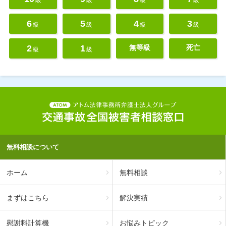
級
級
級
級
6
5
4
3
級
級
級
級
2
1
無等級
死亡
級
級
無料相談について
ホーム
無料相談
まずはこちら
解決実績
慰謝料計算機
お悩みトピック