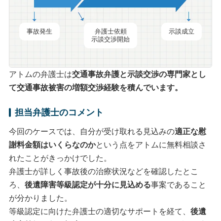
事故発生
弁護士依頼
示談成立
示談交渉開始
アトムの弁護士は
交通事故弁護と
示談交渉
の専門家とし
て交通事故被害の
増額交渉
経験を積んでいます。
担当弁護士のコメント
今回のケースでは、自分が受け取れる見込みの
適正な慰
謝料金額はいくらなのか
という点をアトムに無料相談さ
れたことがきっかけでした。
弁護士が詳しく事故後の治療状況などを確認したとこ
ろ、
後遺障害等級認定が十分に見込める
事案であること
が分かりました。
等級認定に向けた弁護士の適切なサポートを経て、
後遺