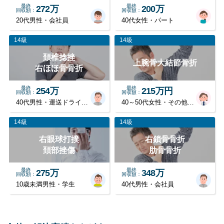
最終
最終
272万
200万
回収額
回収額
20代男性・会社員
40代女性・パート
14級
14級
頚椎捻挫
上腕骨大結節骨折
右ほほ骨骨折
最終
最終
254万
215万円
回収額
回収額
40代男性・運送ドライバー
40～50代女性・その他職業
14級
14級
右眼球打撲
右鎖骨骨折
頚部挫傷
肋骨骨折
最終
最終
275万
348万
回収額
回収額
10歳未満男性・学生
40代男性・会社員