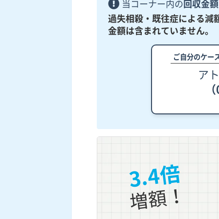
当コーナー内の
回収金額
過失相殺・既往症による減
金額は含まれていません。
ご自分のケー
ア
（0
3.4倍
増額！