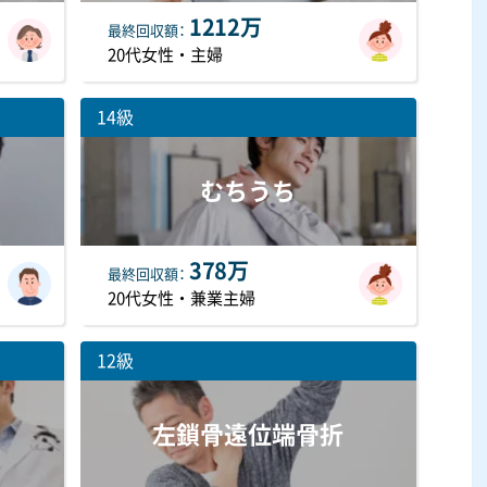
1212万
最終
回収額
20代女性・主婦
14級
むちうち
378万
最終
回収額
20代女性・兼業主婦
12級
左鎖骨遠位端骨折