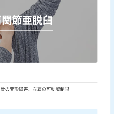
肩関節亜脱臼
鎖骨の変形障害、左肩の可動域制限