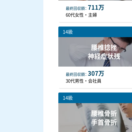
711万
最終
回収額
60代女性・主婦
14級
腰椎捻挫
神経症状残
307万
最終
回収額
30代男性・会社員
14級
腰椎骨折
手首骨折