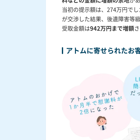
料などの金額に増額の余地
が
当初の提示額は、274万円で
が交渉した結果、後遺障害等級
受取金額は
942万円まで増額
さ
アトムに寄せられたお