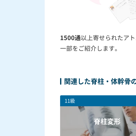
1500通
以上寄せられたアト
一部をご紹介します。
関連した脊柱・体幹骨
11級
脊柱変形