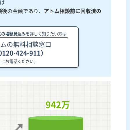
は
額後
の金額であり、
アトム相談前に回収済の
スの増額見込み
を詳しく知りたい方は
トムの無料相談窓口
120-424-911）
にお電話ください。
942万