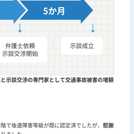
5か月
弁護士依頼
示談成立
示談交渉開始
護と
示談交渉
の専門家として交通事故被害の
増額
段階で後遺障害等級が既に認定済でしたが、
慰謝