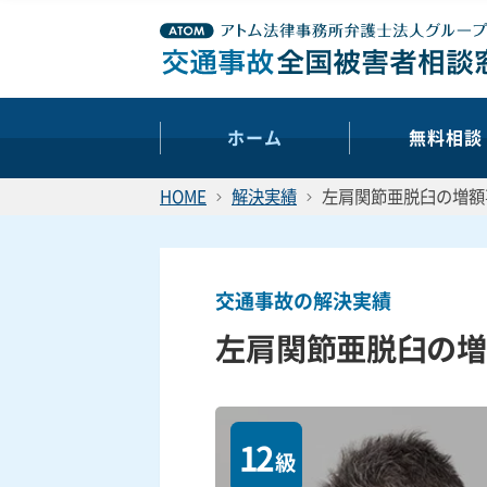
ホーム
無料相談
HOME
解決実績
左肩関節亜脱臼の増額
交通事故の解決実績
左肩関節亜脱臼の増
12
級