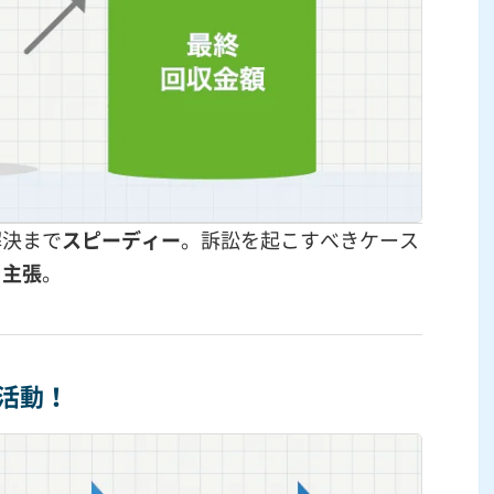
解決まで
スピーディー
。訴訟を起こすべきケース
を主張
。
活動！