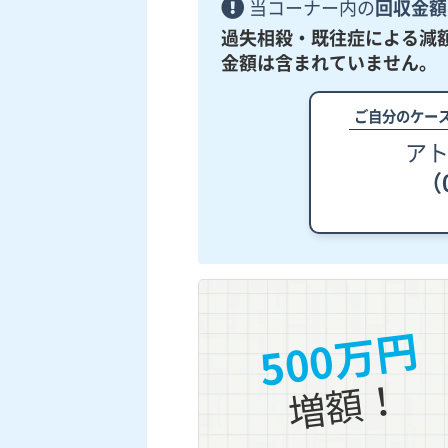
当コーナー内の
回収金額
過失相殺・既往症による減
金額は含まれていません。
ご自分のケー
ア
（0
500万円
増額！