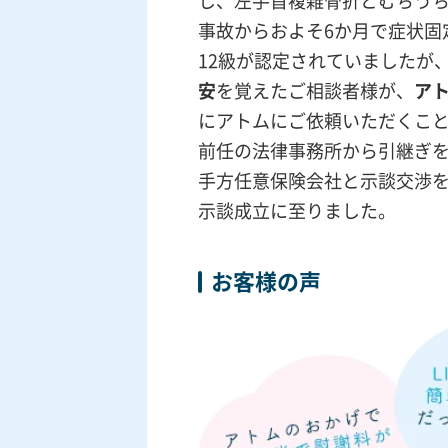
し、左手首複雑骨折とむちう
事故からおよそ6か月で症状固
12級が認定されていましたが
安
を覚えたご相談者様が、
アト
にアトムにご依頼いただくこ
前任の法律事務所から引継ぎ
手方任意保険会社と示談交渉
示談成立に至りました。
お客様の声