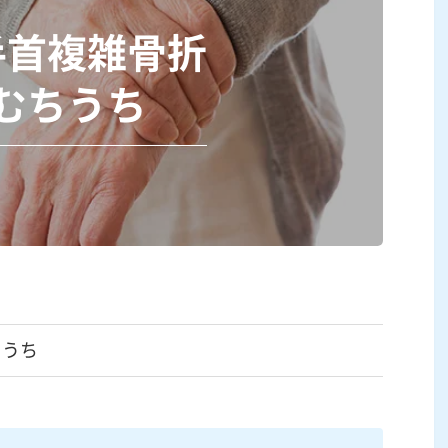
手首複雑骨折
むちうち
ちうち