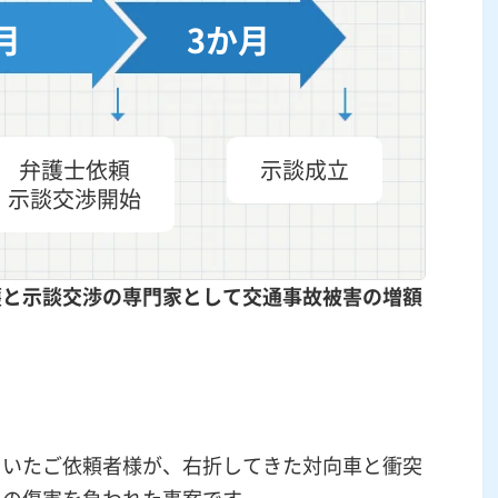
月
3か月
弁護士依頼
示談成立
示談交渉開始
護と
示談交渉
の専門家として交通事故被害の
増額
ていたご依頼者様が、右折してきた対向車と衝突