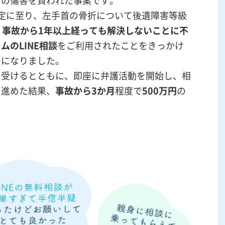
ちの傷害を負われた事案です。
定に至り、左手首の骨折について後遺障害等級
、
事故から1年以上経っても解決しないことに不
ムのLINE相談
をご利用されたことをきっかけ
とになりました。
を受けるとともに、即座に弁護活動を開始し、相
を進めた結果、
事故から3か月
程度で
500万円
の