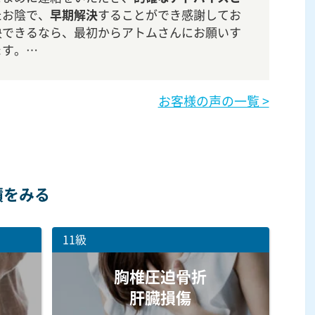
たお陰で、
早期解決
することができ感謝してお
決できるなら、最初からアトムさんにお願いす
ます。…
お客様の声の一覧 >
績をみる
11級
胸椎圧迫骨折
肝臓損傷