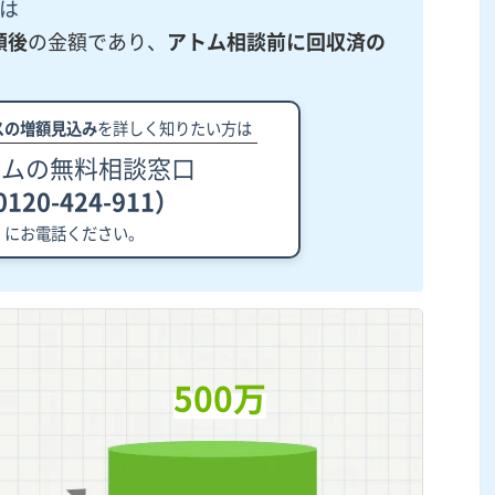
は
額後
の金額であり、
アトム相談前に回収済の
スの増額見込み
を詳しく知りたい方は
トムの無料相談窓口
120-424-911）
にお電話ください。
500万