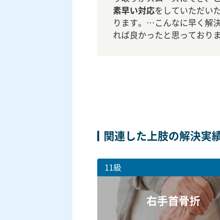
素早い対応
をしていただい
ります。…こんなに早く解
れば良かったと思っており
関連した上肢の解決実
11級
右手首骨折