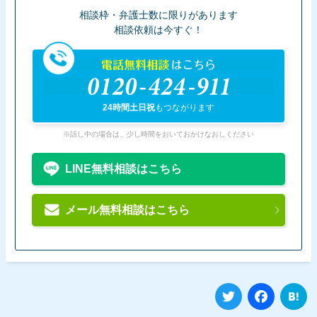
相談枠・弁護士数に限りがあります
相談依頼は今すぐ！
電話無料相談
はこちら
0120-424-911
24時間土日祝
もつながります
※話し中の場合は、少し時間をおいておかけなおしください
LINE無料相談はこちら
メール無料相談はこちら
Twitter
Fa