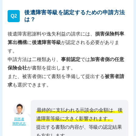
後遺障害等級を認定するための申請方法
Q2
は？
後遺障害慰謝料や逸失利益の請求には、
損害保険料率
算出機構
に
後遺障害等級
が認定される必要がありま
す。
申請方法は二種類あり、
事前認定
では
加害者側の任意
保険会社
が書類を提出します。
また、被害者側にて書類を準備して提出する
被害者請
求
も選択できます。
最終的に支払われる示談金の金額は、後
遺障害等級に大きく影響されます。
回答者
岡野武志
提出する書類の内容が、等級の認定結果
を左右します。