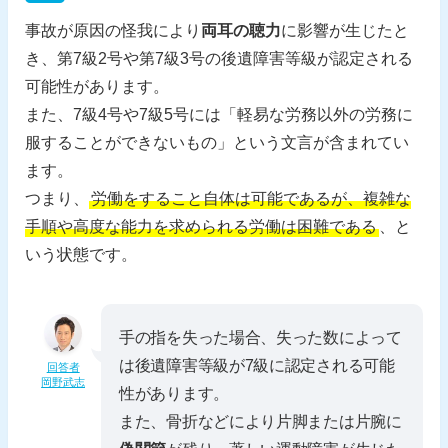
事故が原因の怪我により
両耳の聴力
に影響が生じたと
き、第7級2号や第7級3号の後遺障害等級が認定される
可能性があります。
また、7級4号や7級5号には「軽易な労務以外の労務に
服することができないもの」という文言が含まれてい
ます。
つまり、
労働をすること自体は可能であるが、複雑な
手順や高度な能力を求められる労働は困難である
、と
いう状態です。
手の指を失った場合、失った数によって
は後遺障害等級が7級に認定される可能
回答者
岡野武志
性があります。
また、骨折などにより片脚または片腕に