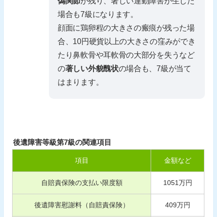
偽関節
が残り、著しい運動障害が生じた
場合も7級になります。
顔面に鶏卵程の大きさの瘢痕が残った場
合、10円硬貨以上の大きさの窪みができ
たり鼻軟骨や耳軟骨の大部分を失うなど
の
著しい外貌醜状
の場合も、7級が当て
はまります。
後遺障害等級第7級の関連項目
項目
金額など
自賠責保険の支払い限度額
1051
万円
後遺障害慰謝料（自賠責保険）
409
万円