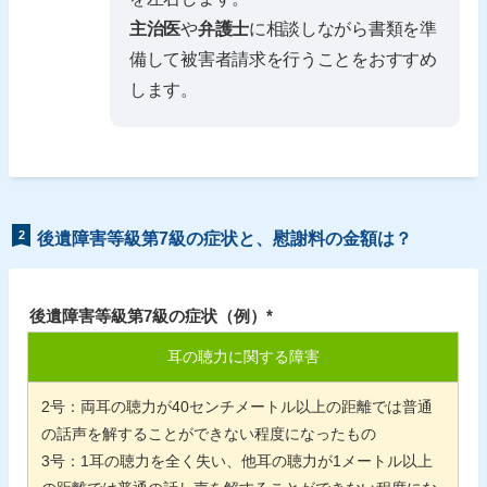
主治医
や
弁護士
に相談しながら書類を準
備して被害者請求を行うことをおすすめ
します。
2
後遺障害等級第7級の症状と、慰謝料の金額は？
後遺障害等級第7級の症状（例）*
耳の聴力に関する障害
2
号：両耳の聴力が
40
センチメートル以上の距離では普通
の話声を解することができない程度になったもの
3
号：
1
耳の聴力を全く失い、他耳の聴力が
1
メートル以上