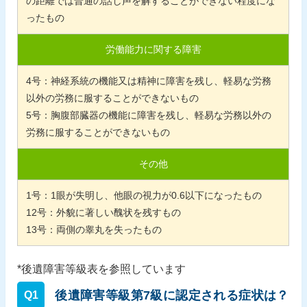
の距離では普通の話し声を解することができない程度にな
ったもの
労働能力に関する障害
4
号：神経系統の機能又は精神に障害を残し、軽易な労務
以外の労務に服することができないもの
5
号：胸腹部臓器の機能に障害を残し、軽易な労務以外の
労務に服することができないもの
その他
1
号：
1
眼が失明し、他眼の視力が
0.6
以下になったもの
12
号：外貌に著しい醜状を残すもの
13
号：両側の睾丸を失ったもの
*後遺障害等級表を参照しています
後遺障害等級第7級に認定される症状は？
Q1