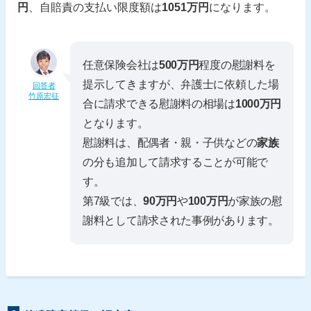
円
、自賠責の支払い限度額は
1051万円
になります。
任意保険会社は
500万円
程度の慰謝料を
提示してきますが、弁護士に依頼した場
回答者
竹原宏征
合に請求できる慰謝料の相場は
1000万円
となります。
慰謝料は、配偶者・親・子供などの
家族
の分も追加して請求することが可能で
す。
第7級では、
90万円
や
100万円
が家族の慰
謝料として請求された事例があります。