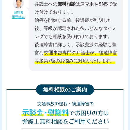
弁護士への
無料相談
は
スマホ
や
SNS
で受
け付けております。
回答者
岡野武志
治療を開始する前、後遺症が判明した
後、等級が認定された後…どんなタイミ
ングでも相談を受け付けております。
後遺障害に詳しく、示談交渉の経験も豊
富な
交通事故専門の弁護士が、後遺障害
等級第7級のお悩みに対応いたします。
無料相談のご案内
交通事故の怪我・後遺障害の
示談金・慰謝料
でお困りの方は
弁護士無料相談をご利用ください