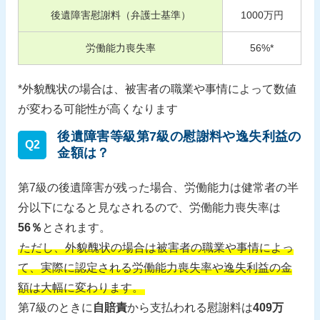
後遺障害慰謝料（弁護士基準）
1000
万円
労働能力喪失率
56
%*
*外貌醜状の場合は、被害者の職業や事情によって数値
が変わる可能性が高くなります
後遺障害等級第7級の慰謝料や逸失利益の
Q2
金額は？
第7級の後遺障害が残った場合、労働能力は健常者の半
分以下になると見なされるので、労働能力喪失率は
56％
とされます。
ただし、外貌醜状の場合は被害者の職業や事情によっ
て、実際に認定される労働能力喪失率や逸失利益の金
額は大幅に変わります。
第7級のときに
自賠責
から支払われる慰謝料は
409万