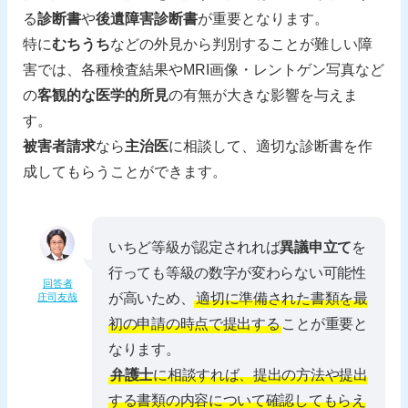
る
診断書
や
後遺障害診断書
が重要となります。
特に
むちうち
などの外見から判別することが難しい障
害では、各種検査結果やMRI画像・レントゲン写真など
の
客観的な医学的所見
の有無が大きな影響を与えま
す。
被害者請求
なら
主治医
に相談して、適切な診断書を作
成してもらうことができます。
いちど等級が認定されれば
異議申立て
を
行っても等級の数字が変わらない可能性
回答者
が高いため、
適切に準備された書類を最
庄司友哉
初の申請の時点で提出する
ことが重要と
なります。
弁護士
に相談すれば、提出の方法や提出
する書類の内容について確認してもらえ