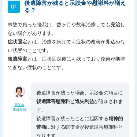
後遺障害が残ると示談金や慰謝料が増え
Q1
る？
事故で負った怪我は、数ヶ月や数年治療しても
完治
し
ない場合があります。
症状固定
とは、治療を続けても症状の改善が見込めな
い状態のことです。
後遺障害
とは、症状固定後にも残っており改善が期待
できない症状のことです。
後遺障害が残った場合、示談金の項目に
後遺障害慰謝料
と
逸失利益
が追加されま
回答者
す。
庄司友哉
後遺障害が残ったことに起因する
精神的
苦痛
に対する賠償金が後遺障害慰謝料と
なります。