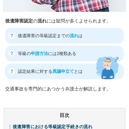
後遺障害認定
の
流れ
には疑問が多くよせられます。
後遺障害の等級認定までの
流れ
は
等級の
申請方法
には2種類ある
認定結果に対する
異議申立て
とは
交通事故を専門的にあつかう弁護士が解説します。
目次
後遺障害における等級認定手続きの流れ