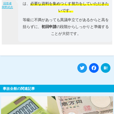
は、
必要な資料を集めつくす努力をしていただきた
回答者
岡野武志
いです。
等級に不満があっても異議申立てがあるからと高を
括らずに、
初回申請
の段階からしっかりと準備する
ことが大切です。
Twitter
Fa
事故全般の関連記事