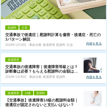
慰謝料
計算
交通事故で後遺症｜慰謝料計算を傷害・後遺症・死亡の
3パターン解説
内容を見る
2019年1月18日
事故全般 後遺障害 慰謝料 示談
後遺障害
交通事故の後遺障害｜後遺障害等級とは？
診断書は必要？もらえる慰謝料の金額は…
2019年1月30日
事故全般 後遺障害 慰謝料
内容を見る
後遺障害
14級
慰謝料
【交通事故】後遺障害14級の慰謝料金額｜
後遺症が認定されないと支払いはない？