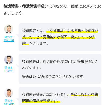
後遺障害
・
後遺障害等級
とは何なのか、簡単におさえてお
きましょう。
後遺障害とは、
「交通事故による怪我の後遺症が
残ったことで
労働能力が低下・喪失
している状
回答者
野尻大輔
態」
をさします。
後遺障害は、後遺症の程度に応じた
等級
が設定さ
れています。
回答者
弓場慧
等級は1～14級までに区分されています。
後遺障害等級が認定されると、
等級に応じた
損害
賠償の請求
が可能です。
回答者
岡野武志