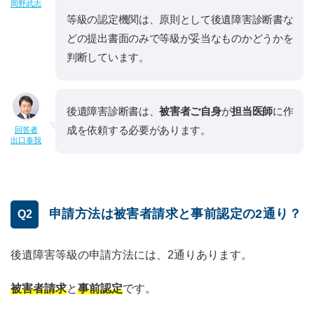
岡野武志
等級の認定機関は、原則として後遺障害診断書な
どの提出書面のみで等級が妥当なものかどうかを
判断しています。
後遺障害診断書は、
被害者ご自身
が
担当医師
に作
成を依頼する必要があります。
回答者
出口泰我
申請方法は被害者請求と事前認定の2通り？
Q2
後遺障害等級の申請方法には、2通りあります。
被害者請求
と
事前認定
です。