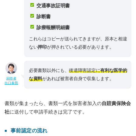
交通事故証明書
診断書
診療報酬明細書
これらはコピーが送られてきますが、原本と相違
ない
押印
が押されている必要があります。
必要書類以外にも、
後遺障害認定に
有利な医学的
な資料
があれば被害者自身で収集します。
回答者
出口泰我
書類が集まったら、書類一式を加害者加入の
自賠責保険会
社
に送付して申請手続きは完了です。
事前認定の流れ