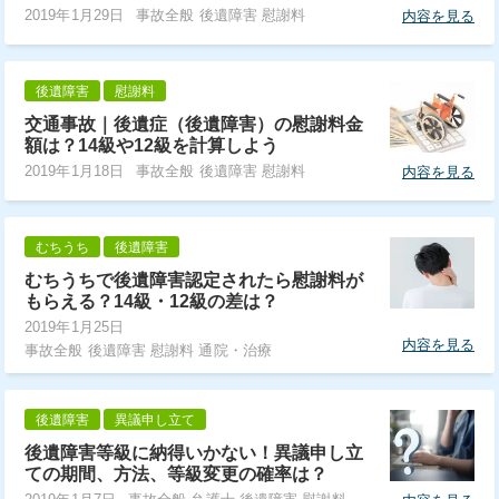
2019年1月29日
事故全般 後遺障害 慰謝料
内容を見る
後遺障害
慰謝料
交通事故｜後遺症（後遺障害）の慰謝料金
額は？14級や12級を計算しよう
2019年1月18日
事故全般 後遺障害 慰謝料
内容を見る
むちうち
後遺障害
むちうちで後遺障害認定されたら慰謝料が
もらえる？14級・12級の差は？
2019年1月25日
内容を見る
事故全般 後遺障害 慰謝料 通院・治療
後遺障害
異議申し立て
後遺障害等級に納得いかない！異議申し立
ての期間、方法、等級変更の確率は？