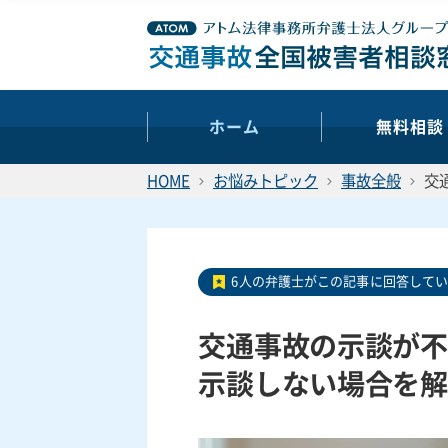
ホーム
無料相談
HOME
お悩みトピック
事故全般
交
6人の弁護士がこの記事に回答して
交通事故の示談が不
示談しない場合を解