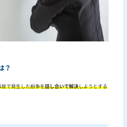
は？
事故で発生した紛争を
話し合いで解決
しようとする