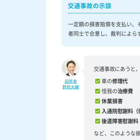
交通事故の示談
一定額の損害賠償を支払い、
者同士で合意し、裁判によら
交通事故にあうと
車の
修理代
回答者
野尻大輔
怪我の
治療費
休業損害
入通院慰謝料（
後遺障害慰謝料
など、このような