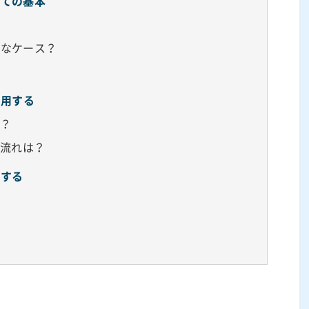
いての基本
んなケース？
？
利用する
は？
の流れは？
用する