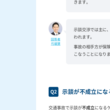
きます。
示談交渉では主に
われます。
回答者
弓場慧
事故の相手方が保
こなうことになり
示談が不成立にな
Q2
交通事故で示談が
不成立
になる