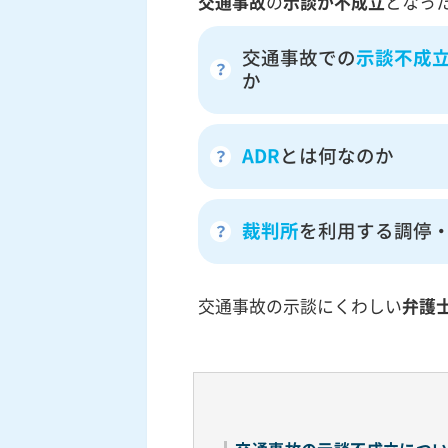
交通事故
の
示談が不成立
となっ
交通事故での
示談不成
か
ADR
とは何なのか
裁判所
を利用する調停
交通事故の示談にくわしい
弁護