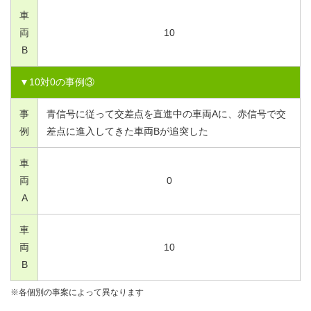
車
両
10
B
▼
10
対
0
の事例③
事
青信号に従って交差点を直進中の車両Aに、赤信号で交
例
差点に進入してきた車両Bが追突した
車
両
0
A
車
両
10
B
※各個別の事案によって異なります