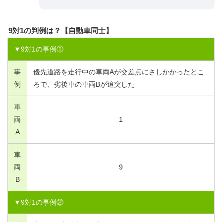
9対1の判例は？【自動車同士】
▼
9
対
1
の事例①
事
優先道路を走行中の車両Aが交差点にさしかかったとこ
例
ろで、劣後車の車両Bが追突した
車
両
1
A
車
両
9
B
▼
9
対
1
の事例②