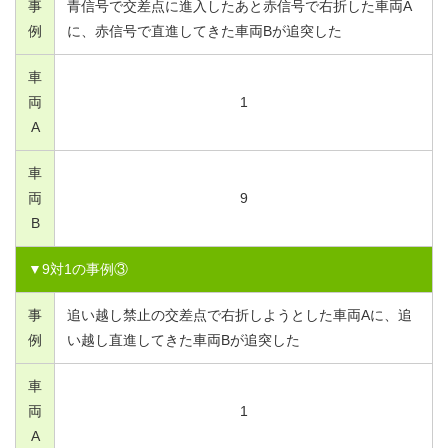
事
青信号で交差点に進入したあと赤信号で右折した車両A
例
に、赤信号で直進してきた車両Bが追突した
車
両
1
A
車
両
9
B
▼
9
対
1
の事例③
事
追い越し禁止の交差点で右折しようとした車両Aに、追
例
い越し直進してきた車両Bが追突した
車
両
1
A