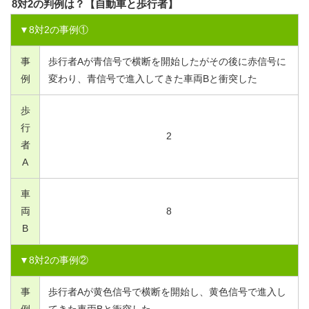
8対2の判例は？【自動車と歩行者】
▼
8
対
2
の事例①
事
歩行者Aが青信号で横断を開始したがその後に赤信号に
例
変わり、青信号で進入してきた車両Bと衝突した
歩
行
2
者
A
車
両
8
B
▼
8
対
2
の事例②
事
歩行者Aが黄色信号で横断を開始し、黄色信号で進入し
例
てきた車両Bと衝突した