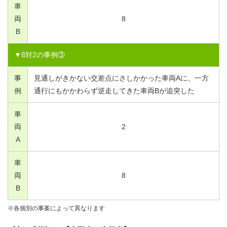
車
両
8
B
▼
8
対
2
の事例③
事
見通しがきかない交差点にさしかかった車両Aに、一方
例
通行にもかかわらず逆走してきた車両Bが追突した
車
両
2
A
車
両
8
B
※各個別の事案によって異なります