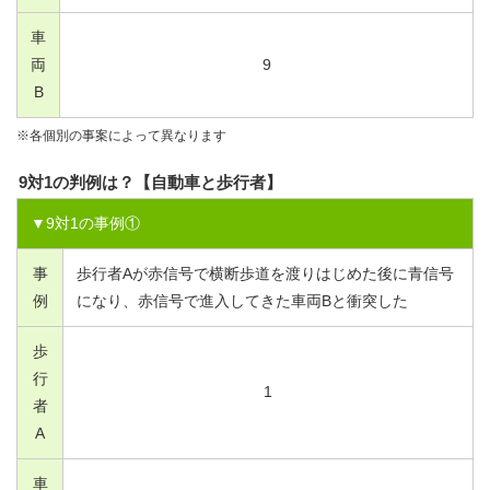
車
両
9
B
※各個別の事案によって異なります
9対1の判例は？【自動車と歩行者】
▼
9
対
1
の事例①
事
歩行者Aが赤信号で横断歩道を渡りはじめた後に青信号
例
になり、赤信号で進入してきた車両Bと衝突した
歩
行
1
者
A
車