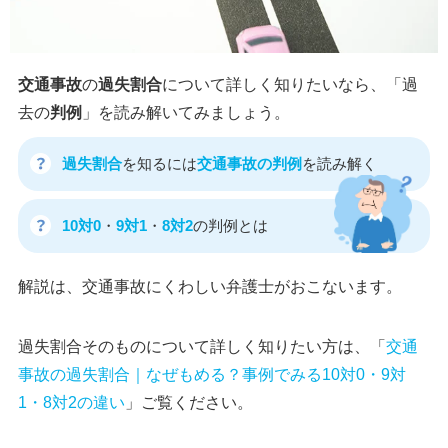
交通事故
の
過失割合
について詳しく知りたいなら、「過
去の
判例
」を読み解いてみましょう。
過失割合
を知るには
交通事故の判例
を読み解く
10対0
・
9対1
・
8対2
の判例とは
解説は、交通事故にくわしい弁護士がおこないます。
過失割合そのものについて詳しく知りたい方は、「
交通
事故の過失割合｜なぜもめる？事例でみる10対0・9対
1・8対2の違い
」ご覧ください。