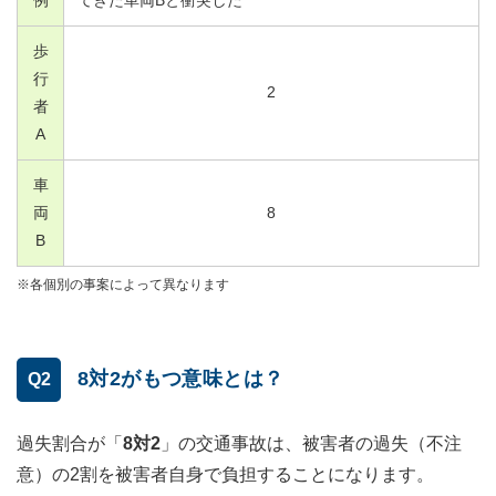
歩
行
2
者
A
車
両
8
B
※各個別の事案によって異なります
8対2がもつ意味とは？
Q2
過失割合が「
8対2
」の交通事故は、被害者の過失（不注
意）の2割を被害者自身で負担することになります。