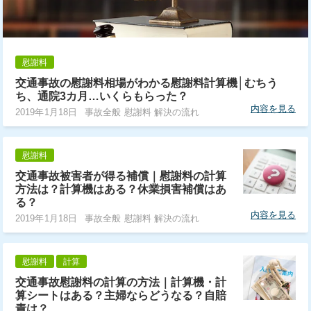
慰謝料
交通事故の慰謝料相場がわかる慰謝料計算機│むちう
ち、通院3カ月…いくらもらった？
内容を見る
2019年1月18日
事故全般 慰謝料 解決の流れ
慰謝料
交通事故被害者が得る補償｜慰謝料の計算
方法は？計算機はある？休業損害補償はあ
る？
内容を見る
2019年1月18日
事故全般 慰謝料 解決の流れ
慰謝料
計算
交通事故慰謝料の計算の方法｜計算機・計
算シートはある？主婦ならどうなる？自賠
責は？