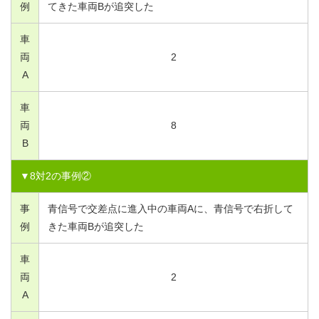
例
てきた車両Bが追突した
車
両
2
A
車
両
8
B
▼
8
対
2
の事例②
事
青信号で交差点に進入中の車両Aに、青信号で右折して
例
きた車両Bが追突した
車
両
2
A