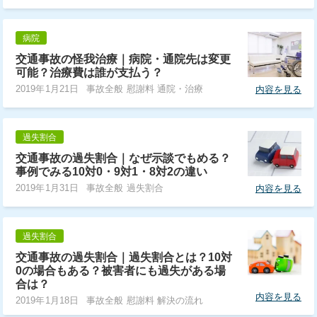
病院
交通事故の怪我治療｜病院・通院先は変更
可能？治療費は誰が支払う？
2019年1月21日
事故全般 慰謝料 通院・治療
内容を見る
過失割合
交通事故の過失割合｜なぜ示談でもめる？
事例でみる10対0・9対1・8対2の違い
2019年1月31日
事故全般 過失割合
内容を見る
過失割合
交通事故の過失割合｜過失割合とは？10対
0の場合もある？被害者にも過失がある場
合は？
内容を見る
2019年1月18日
事故全般 慰謝料 解決の流れ