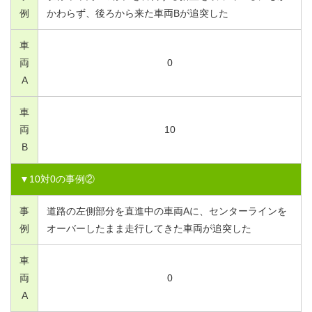
例
かわらず、後ろから来た車両Bが追突した
車
両
0
A
車
両
10
B
▼
10
対
0
の事例②
事
道路の左側部分を直進中の車両Aに、センターラインを
例
オーバーしたまま走行してきた車両が追突した
車
両
0
A