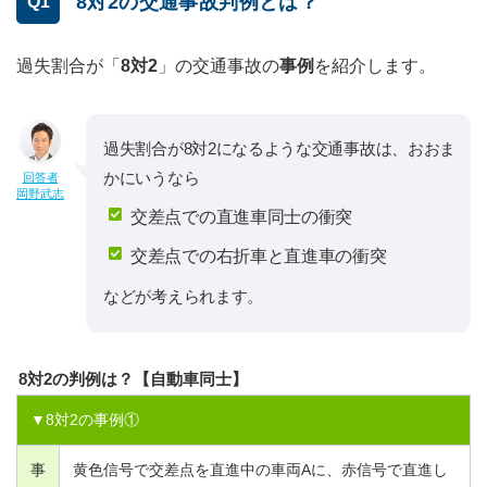
8対2の交通事故判例とは？
Q1
過失割合が「
8対2
」の交通事故の
事例
を紹介します。
過失割合が8対2になるような交通事故は、おおま
かにいうなら
回答者
岡野武志
交差点での直進車同士の衝突
交差点での右折車と直進車の衝突
などが考えられます。
8対2の判例は？【自動車同士】
▼
8
対
2
の事例①
事
黄色信号で交差点を直進中の車両Aに、赤信号で直進し