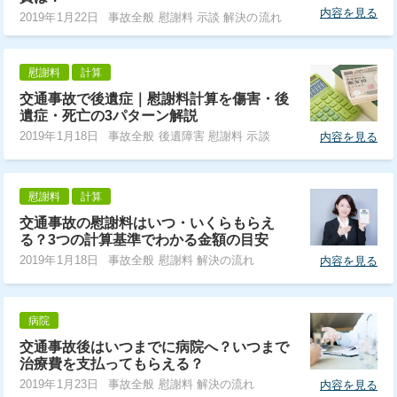
内容を見る
2019年1月22日
事故全般 慰謝料 示談 解決の流れ
慰謝料
計算
交通事故で後遺症｜慰謝料計算を傷害・後
遺症・死亡の3パターン解説
2019年1月18日
事故全般 後遺障害 慰謝料 示談
内容を見る
慰謝料
計算
交通事故の慰謝料はいつ・いくらもらえ
る？3つの計算基準でわかる金額の目安
2019年1月18日
事故全般 慰謝料 解決の流れ
内容を見る
病院
交通事故後はいつまでに病院へ？いつまで
治療費を支払ってもらえる？
2019年1月23日
事故全般 慰謝料 解決の流れ
内容を見る