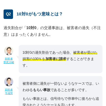
10対0がもつ意味とは？
Q2
過失割合が「
10対0
」の交通事故は、被害者の過失（不注
意）はまったくありません。
10対0の過失割合であった場合、
被害者が受けた
損害の100％を
加害者に請求
することができま
回答者
野尻大輔
す。
被害者側に過失が一切ないようなケースでは、い
わゆる
もらい事故
であることが多いです。
回答者
弓場慧
もらい事故とは、信号待ちで停車中に後ろから追
突されたようなケースを言います。