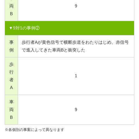
両
9
B
▼
9
対
1
の事例②
事
歩行者Aが黄色信号で横断歩道をわたりはじめ、赤信号
例
で進入してきた車両Bと衝突した
歩
行
1
者
A
車
両
9
B
※各個別の事案によって異なります