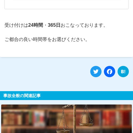
受け付けは
24時間
・
365日
おこなっております。
ご都合の良い時間帯をお選びください。
Twitter
Fa
事故全般の関連記事