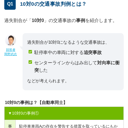
10対0の交通事故判例とは？
Q1
過失割合が「
10対0
」の交通事故の
事例
を紹介します。
過失割合が10対0になるような交通事故は、
回答者
駐停車中の車両に対する
追突事故
岡野武志
センターラインからはみ出して
対向車に衝
突
した
などが考えられます。
10対0の事例は？【自動車同士】
▼
10
対
0
の事例①
事
駐停車車両Aの存在を警告する措置を取っているにもか