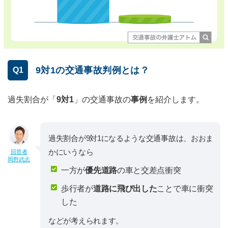
9対1の交通事故判例とは？
Q1
過失割合が「
9対1
」の交通事故の
事例
を紹介します。
過失割合が9対1になるような交通事故は、おおま
かにいうなら
回答者
岡野武志
一方が
優先道路
の車と交差点衝突
歩行者が
道路に飛び出した
ことで車に衝突
した
などが考えられます。