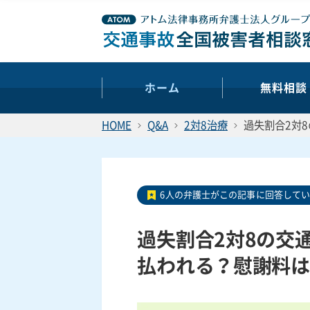
ホーム
無料相談
HOME
Q&A
2対8治療
過失割合2対
6人の弁護士がこの記事に回答して
過失割合2対8の交
払われる？慰謝料は