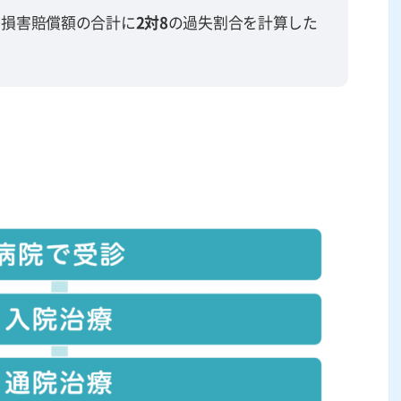
、損害賠償額の合計に
2対8
の過失割合を計算した