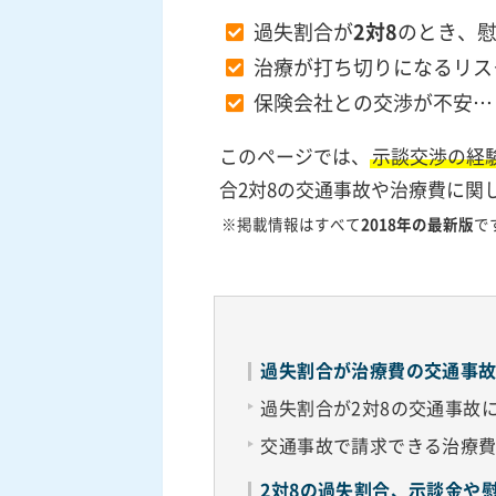
過失割合が
2対8
のとき、
治療が打ち切りになるリス
保険会社との交渉が不安…
このページでは、
示談交渉の経
合2対8の交通事故や治療費に関
※掲載情報はすべて
2018年の最新版
で
過失割合が治療費の交通事
過失割合が2対8の交通事故
交通事故で請求できる治療
2対8の過失割合、示談金や