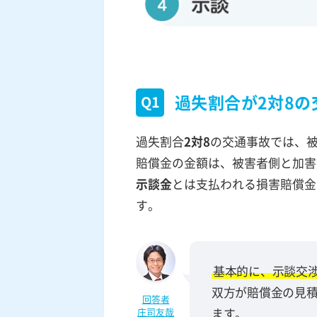
過失割合が2対8
Q1
過失割合
2対8
の交通事故では、
賠償金の金額は、被害者側と加害
示談金
とは支払われる損害賠償金
す。
基本的に、示談交
双方が賠償金の見
回答者
庄司友哉
ます。