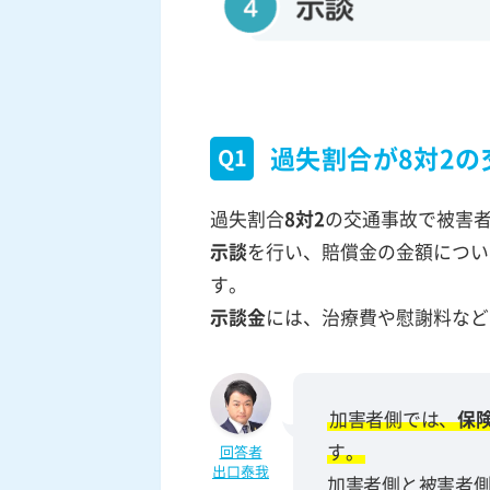
過失割合が8対2
Q1
過失割合
8対2
の交通事故で被害
示談
を行い、賠償金の金額につい
す。
示談金
には、治療費や慰謝料など
加害者側では、
保
す。
回答者
出口泰我
加害者側と被害者