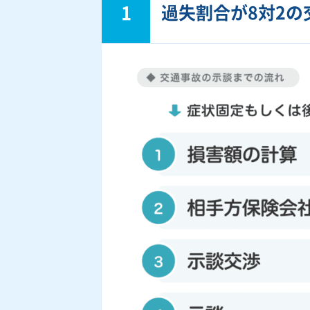
1
過失割合が8対2