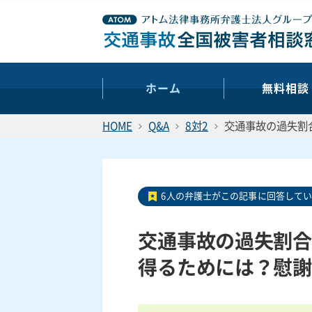
ホーム
無料相談
HOME
Q&A
8対2
交通事故の過失割
6人の弁護士がこの記事に回答して
交通事故の過失割合
得るためには？慰謝