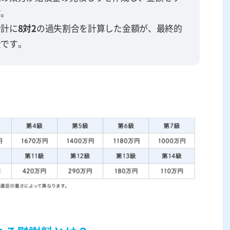
す。
合計に
8対2
の過失割合を計算した金額が、最終的
金です。