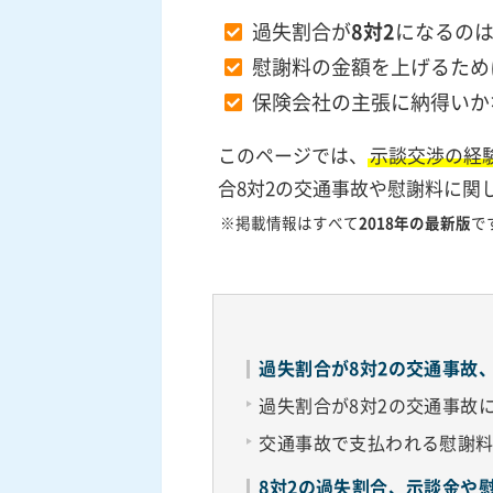
過失割合が
8対2
になるの
慰謝料の金額を上げるため
保険会社の主張に納得いか
このページでは、
示談交渉の経
合8対2の交通事故や慰謝料に関
※掲載情報はすべて
2018年の最新版
で
過失割合が8対2の交通事故
過失割合が8対2の交通事故
交通事故で支払われる慰謝
8対2の過失割合、示談金や