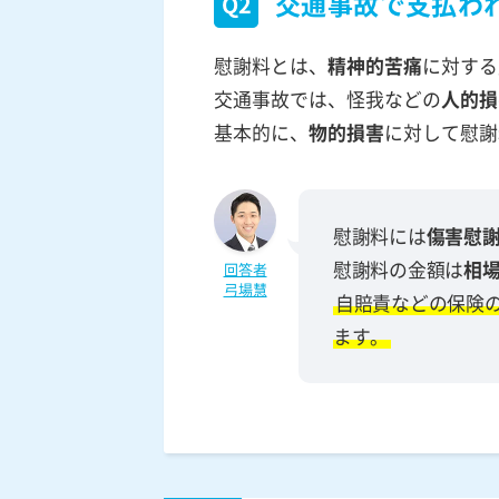
交通事故で支払わ
Q2
慰謝料とは、
精神的苦痛
に対する
交通事故では、怪我などの
人的損
基本的に、
物的損害
に対して慰謝
慰謝料には
傷害慰
慰謝料の金額は
相
回答者
弓場慧
自賠責などの保険
ます。