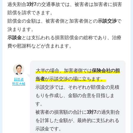
過失割合
3対7
の交通事故では、被害者は加害者に損害
賠償を請求できます。
賠償金の金額は、被害者側と加害者側との
示談交渉
で
決まります。
示談金
とは支払われる損害賠償金の総称であり、治療
費や慰謝料などが含まれます。
大半の場合、加害者側では
保険会社の担
当者
が示談交渉の場に立ちます。
回答者
野尻大輔
示談交渉では、それぞれが賠償金の見積
もりを作成し、金額の合意を目指しま
す。
被害者の損害額の合計に
3対7
の過失割合
を計算した金額が、最終的に支払われる
示談金です。