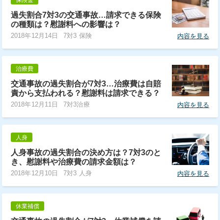
過失割合7対3の交通事故…請求できる保険
の種類は？慰謝料への影響は？
2018年12月14日
7対3 保険
内容を見る
治療費
交通事故の過失割合が7対3…治療費は自賠
責から支払われる？慰謝料は請求できる？
2018年12月11日
7対3治療
内容を見る
人身
人身事故の過失割合の決め方は？7対3のと
き、慰謝料や治療費の請求金額は？
2018年12月10日
7対3 人身
内容を見る
休業補償