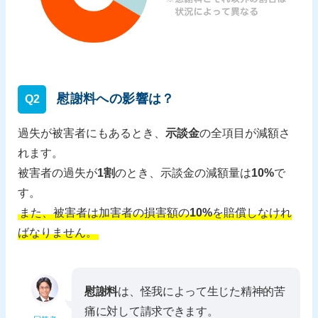
慰謝料への影響は？
Q2
過失が被害者にもあるとき、
示談金
の全項目が減額さ
れます。
被害者の過失が
1割
のとき、示談金の減額量は
10%
で
す。
また、被害者は加害者の損害額の
10%
を賠償しなけれ
ばなりません。
慰謝料
は、怪我によって生じた精神的苦
痛に対して請求できます。