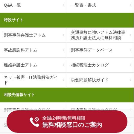
Q&A一覧
一覧表・書式
特設サイト
交通事故に強いアトム法律事
刑事事件弁護士アトム
務所弁護士法人に無料相談
事故慰謝料アトム
刑事事件データベース
離婚弁護士アトム
相続税理士カタログ
ネット被害・IT法務解決ガイ
労働問題解決ガイド
ド
相談先情報サイト
刑事事件弁護士カタログ
交通事故弁護士カタログ
全国/24時間/無料相談
無料相談窓口のご案内
交通事故の治療ナビ
社長プロ名鑑