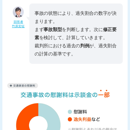
事故の状態により、過失割合の数字が決
まります。
回答者
竹原宏征
まず
事故類型
を判断します。次に
修正要
素
を検討して、計算していきます。
裁判所における過去の
判例
が、過失割合
の計算の基準です。