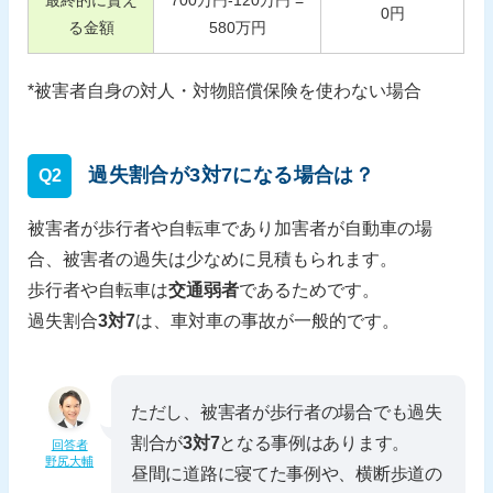
0
円
る金額
580
万円
*被害者自身の対人・対物賠償保険を使わない場合
過失割合が3対7になる場合は？
Q2
被害者が歩行者や自転車であり加害者が自動車の場
合、被害者の過失は少なめに見積もられます。
歩行者や自転車は
交通弱者
であるためです。
過失割合
3対7
は、車対車の事故が一般的です。
ただし、被害者が歩行者の場合でも過失
割合が
3対7
となる事例はあります。
回答者
野尻大輔
昼間に道路に寝てた事例や、横断歩道の