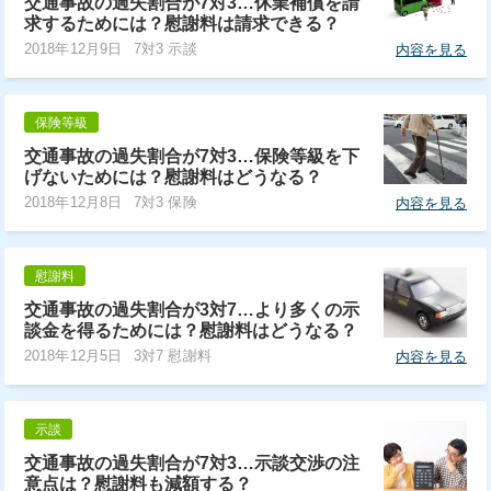
交通事故の過失割合が7対3…休業補償を請
求するためには？慰謝料は請求できる？
2018年12月9日
7対3 示談
内容を見る
保険等級
交通事故の過失割合が7対3…保険等級を下
げないためには？慰謝料はどうなる？
2018年12月8日
7対3 保険
内容を見る
慰謝料
交通事故の過失割合が3対7…より多くの示
談金を得るためには？慰謝料はどうなる？
2018年12月5日
3対7 慰謝料
内容を見る
示談
交通事故の過失割合が7対3…示談交渉の注
意点は？慰謝料も減額する？