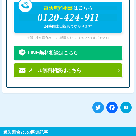
電話無料相談
はこちら
0120-424-911
24時間土日祝
もつながります
※話し中の場合は、少し時間をおいておかけなおしください
LINE無料相談はこちら
メール無料相談はこちら
Twitter
Fa
過失割合7:3の関連記事