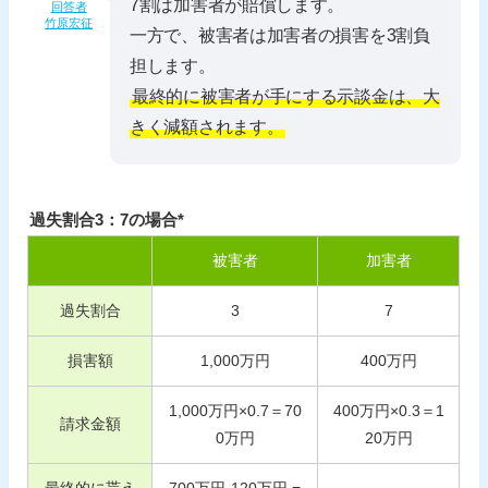
7割は加害者が賠償します。
回答者
竹原宏征
一方で、被害者は加害者の損害を3割負
担します。
最終的に被害者が手にする示談金は、大
きく減額されます。
過失割合3：7の場合*
被害者
加害者
過失割合
3
7
損害額
1,000
万円
400
万円
1,000
万円×
0.7
＝
70
400
万円×
0.3
＝
1
請求金額
0
万円
20
万円
最終的に貰え
700
万円-
120
万円 =