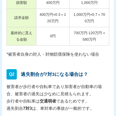
損害額
400
万円
1,000
万円
400
万円×
0.3
＝
1
1,000
万円×
0.7
＝
70
請求金額
20
万円
0
万円
最終的に貰え
700
万円-
120
万円 =
0
円
る金額
580
万円
*被害者自身の対人・対物賠償保険を使わない場合
過失割合が7対3になる場合は？
Q2
被害者が歩行者や自転車であり加害者が自動車の場
合、被害者の過失は少なめに見積もられます。
歩行者や自転車は
交通弱者
であるためです。
過失割合
7対3
は、車対車の事故が一般的です。