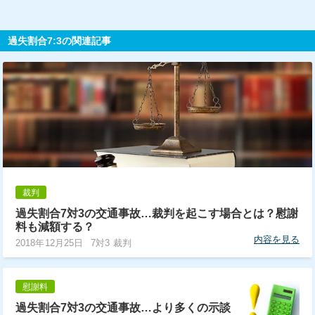
過失割合7:3の関連記事
裁判
過失割合7対3の交通事故…裁判を起こす場合とは？慰謝
料も減額する？
内容を見る
2018年12月25日
7対3 裁判
慰謝料
過失割合7対3の交通事故…より多くの示談