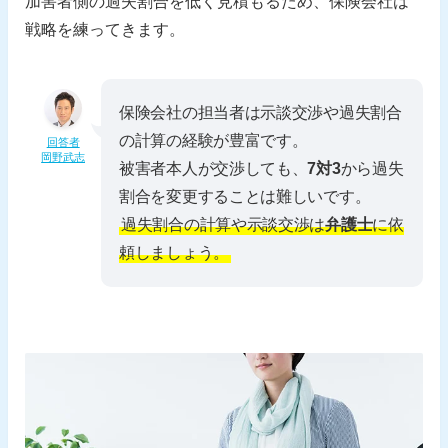
加害者側の過失割合を低く見積もるため、保険会社は
戦略を練ってきます。
保険会社の担当者は示談交渉や過失割合
の計算の経験が豊富です。
回答者
岡野武志
被害者本人が交渉しても、
7対3
から過失
割合を変更することは難しいです。
過失割合の計算や示談交渉は
弁護士
に依
頼しましょう。