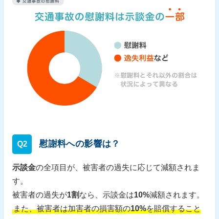
慰謝料への影響は？
Q2
示談金
の全項目が、被害者の過失に応じて減額されま
す。
被害者の過失が
1割
なら、示談金は
10%
減額されます。
また、被害者は加害者の損害額の
10%
を賠償すること