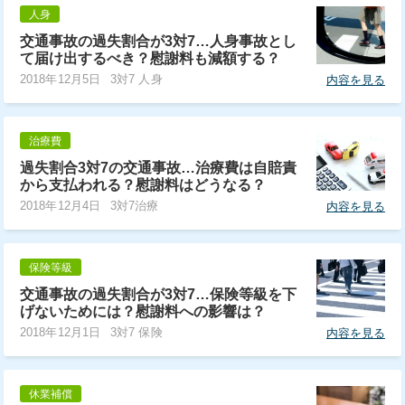
人身
交通事故の過失割合が3対7…人身事故とし
て届け出するべき？慰謝料も減額する？
2018年12月5日
3対7 人身
内容を見る
治療費
過失割合3対7の交通事故…治療費は自賠責
から支払われる？慰謝料はどうなる？
2018年12月4日
3対7治療
内容を見る
保険等級
交通事故の過失割合が3対7…保険等級を下
げないためには？慰謝料への影響は？
2018年12月1日
3対7 保険
内容を見る
休業補償