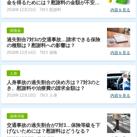
金を得るためには？慰謝料の金額が不安…
2018年12月21日
7対3 慰謝料
内容を見る
保険金
過失割合7対3の交通事故…請求できる保険
の種類は？慰謝料への影響は？
2018年12月14日
7対3 保険
内容を見る
人身
人身事故の過失割合の決め方は？7対3のと
き、慰謝料や治療費の請求金額は？
2018年12月10日
7対3 人身
内容を見る
保険等級
交通事故の過失割合が7対3…保険等級を下
げないためには？慰謝料はどうなる？