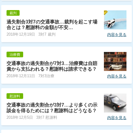
裁判
過失割合3対7の交通事故…裁判を起こす場
合とは？慰謝料の金額が不安…
2018年12月19日
3対7 裁判
内容を見る
治療費
交通事故の過失割合が7対3…治療費は自賠
責から支払われる？慰謝料は請求できる？
2018年12月11日
7対3治療
内容を見る
慰謝料
交通事故の過失割合が3対7…より多くの示
談金を得るためには？慰謝料はどうなる？
2018年12月5日
3対7 慰謝料
内容を見る