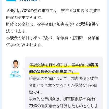
過失割合
7対3
の交通事故では、被害者は加害者に損害
賠償を請求できます。
賠償金の金額は、被害者側と加害者側との
示談交渉
で
決まります。
示談金
の項目は様々であり、治療費・慰謝料・休業補
償などが含まれます。
示談交渉を行う相手は、基本的に
加害者
側の保険会社の担当者
です。
回答者
岡野武志
賠償金の金額について、加害者側と被害
者側とで合意をすることが示談交渉の目
標です。
最終的な示談金は、損害賠償額の合計に
7対3
の過失割合を計算したものとなりま