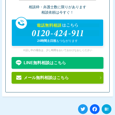
相談枠・弁護士数に限りがあります
相談依頼は今すぐ！
電話無料相談
はこちら
0120-424-911
24時間土日祝
もつながります
※話し中の場合は、少し時間をおいておかけなおしください
LINE無料相談はこちら
メール無料相談はこちら
Twitter
Fa