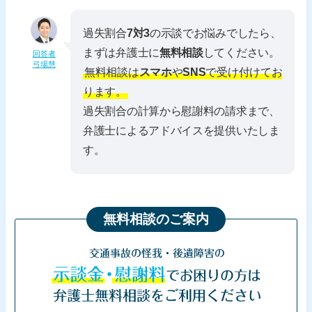
過失割合
7対3
の示談でお悩みでしたら、
まずは弁護士に
無料相談
してください。
回答者
弓場慧
無料相談は
スマホ
や
SNS
で受け付けてお
ります。
過失割合の計算から慰謝料の請求まで、
弁護士によるアドバイスを提供いたしま
す。
無料相談のご案内
交通事故の怪我・後遺障害の
示談金・慰謝料
でお困りの方は
弁護士無料相談をご利用ください