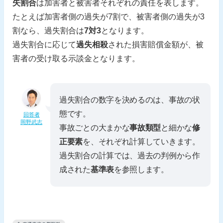
失割合
は加害者と被害者それぞれの責任を表します。
たとえば加害者側の過失が7割で、被害者側の過失が3
割なら、過失割合は
7対3
となります。
過失割合に応じて
過失相殺
された損害賠償金額が、被
害者の受け取る示談金となります。
過失割合の数字を決めるのは、事故の状
態です。
回答者
岡野武志
事故ごとの大まかな
事故類型
と細かな
修
正要素
を、それぞれ計算していきます。
過失割合の計算では、過去の判例から作
成された
基準表
を参照します。