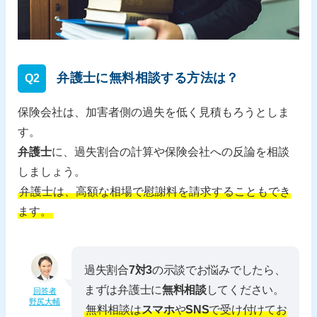
弁護士に無料相談する方法は？
Q2
保険会社は、加害者側の過失を低く見積もろうとしま
す。
弁護士
に、過失割合の計算や保険会社への反論を相談
しましょう。
弁護士は、高額な相場で慰謝料を請求することもでき
ます。
過失割合
7対3
の示談でお悩みでしたら、
まずは弁護士に
無料相談
してください。
回答者
野尻大輔
無料相談は
スマホ
や
SNS
で受け付けてお