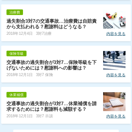
治療費
過失割合3対7の交通事故…治療費は自賠責
から支払われる？慰謝料はどうなる？
2018年12月4日
3対7治療
内容を見る
保険等級
交通事故の過失割合が3対7…保険等級を下
げないためには？慰謝料への影響は？
2018年12月1日
3対7 保険
内容を見る
休業補償
交通事故の過失割合が3対7…休業補償を請
求するためには？慰謝料も減額する？
2018年12月1日
3対7 示談
内容を見る