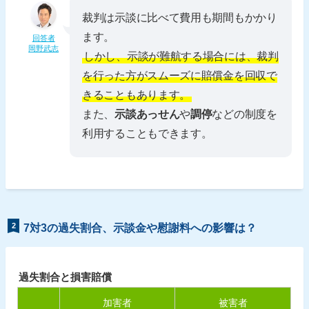
裁判は示談に比べて費用も期間もかかり
ます。
回答者
岡野武志
しかし、示談が難航する場合には、裁判
を行った方がスムーズに賠償金を回収で
きることもあります。
また、
示談あっせん
や
調停
などの制度を
利用することもできます。
2
7対3の過失割合、示談金や慰謝料への影響は？
過失割合と損害賠償
加害者
被害者