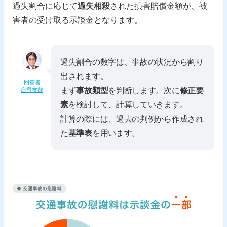
過失割合に応じて
過失相殺
された損害賠償金額が、被
害者の受け取る示談金となります。
過失割合の数字は、事故の状況から割り
出されます。
回答者
まず
事故類型
を判断します。次に
修正要
庄司友哉
素
を検討して、計算していきます。
計算の際には、過去の判例から作成され
た
基準表
を用います。