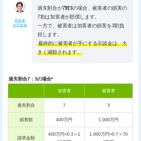
過失割合が
7対3
の場合、被害者の損害の
7割は加害者が賠償します。
回答者
一方で、被害者は加害者の損害を3割負
庄司友哉
担します。
最終的に被害者が手にする示談金は、大
きく減額されます。
過失割合7：3の場合*
加害者
被害者
過失割合
7
3
損害額
400
万円
1,000
万円
400
万円×
0.3
＝
1
1,000
万円×
0.7
＝
70
請求金額