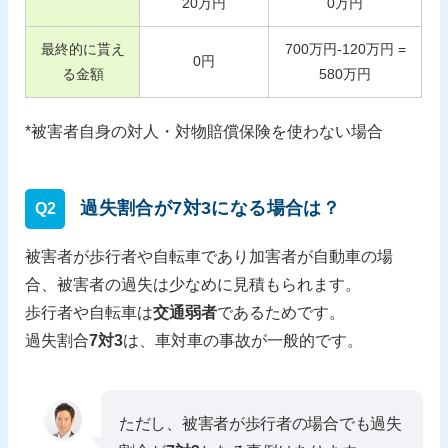
20
万円
0
万円
最終的に貰え
700
万円-
120
万円 =
0
円
る金額
580
万円
*被害者自身の対人・対物賠償保険を使わない場合
過失割合が7対3になる場合は？
Q2
被害者が歩行者や自転車であり加害者が自動車の場
合、被害者の過失は少なめに見積もられます。
歩行者や自転車は
交通弱者
であるためです。
過失割合
7対3
は、車対車の事故が一般的です。
ただし、被害者が歩行者の場合でも過失