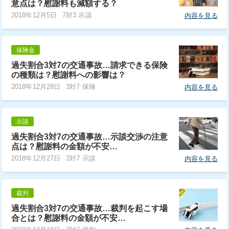
意点は？慰謝料も減額する？
2018年12月5日
7対3 示談
内容を見る
保険金
過失割合3対7の交通事故…請求できる保険
の種類は？慰謝料への影響は？
2018年12月28日
3対7 保険
内容を見る
示談
過失割合3対7の交通事故…示談交渉の注意
点は？慰謝料の金額が不安…
2018年12月27日
3対7 示談
内容を見る
裁判
過失割合3対7の交通事故…裁判を起こす場
合とは？慰謝料の金額が不安…