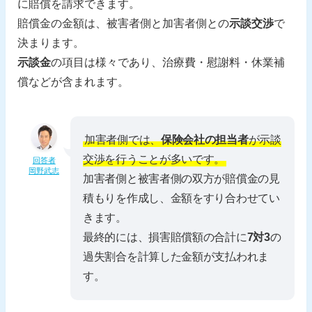
に賠償を請求できます。
賠償金の金額は、被害者側と加害者側との
示談交渉
で
決まります。
示談金
の項目は様々であり、治療費・慰謝料・休業補
償などが含まれます。
加害者側では、
保険会社の担当者
が示談
交渉を行うことが多いです。
回答者
岡野武志
加害者側と被害者側の双方が賠償金の見
積もりを作成し、金額をすり合わせてい
きます。
最終的には、損害賠償額の合計に
7対3
の
過失割合を計算した金額が支払われま
す。