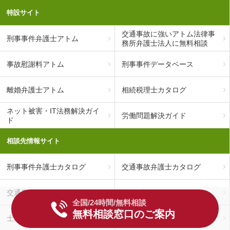
特設サイト
交通事故に強いアトム法律事
刑事事件弁護士アトム
務所弁護士法人に無料相談
事故慰謝料アトム
刑事事件データベース
離婚弁護士アトム
相続税理士カタログ
ネット被害・IT法務解決ガイ
労働問題解決ガイド
ド
相談先情報サイト
刑事事件弁護士カタログ
交通事故弁護士カタログ
交通事故の治療ナビ
社長プロ名鑑
全国/24時間/無料相談
無料相談窓口のご案内
士業プロ名鑑
交通事故被害者の体験談