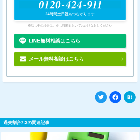
0120-424-911
24時間土日祝
もつながります
※話し中の場合は、少し時間をおいておかけなおしください
LINE無料相談はこちら
メール無料相談はこちら
Twitter
Fa
過失割合7:3の関連記事