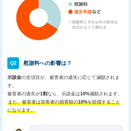
慰謝料への影響は？
Q2
示談金
の全項目が、被害者の過失に応じて減額されま
す。
被害者の過失が
1割
なら、示談金は
10%
減額されます。
また、被害者は加害者の損害額の
10%
を賠償すること
になります。