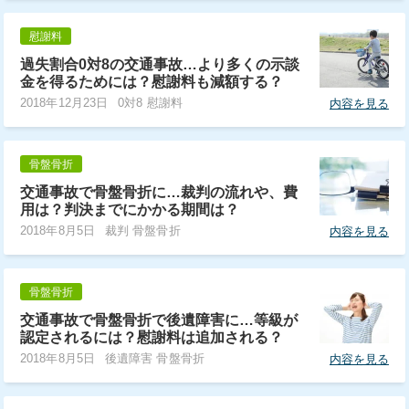
慰謝料
過失割合0対8の交通事故…より多くの示談
金を得るためには？慰謝料も減額する？
2018年12月23日
0対8 慰謝料
内容を見る
骨盤骨折
交通事故で骨盤骨折に…裁判の流れや、費
用は？判決までにかかる期間は？
2018年8月5日
裁判 骨盤骨折
内容を見る
骨盤骨折
交通事故で骨盤骨折で後遺障害に…等級が
認定されるには？慰謝料は追加される？
2018年8月5日
後遺障害 骨盤骨折
内容を見る