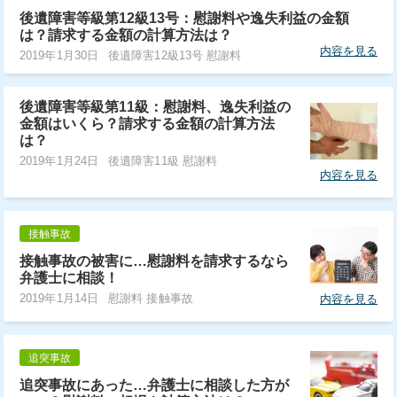
後遺障害等級第12級13号：慰謝料や逸失利益の金額
は？請求する金額の計算方法は？
内容を見る
2019年1月30日
後遺障害12級13号 慰謝料
後遺障害等級第11級：慰謝料、逸失利益の
金額はいくら？請求する金額の計算方法
は？
2019年1月24日
後遺障害11級 慰謝料
内容を見る
接触事故
接触事故の被害に…慰謝料を請求するなら
弁護士に相談！
2019年1月14日
慰謝料 接触事故
内容を見る
追突事故
追突事故にあった…弁護士に相談した方が