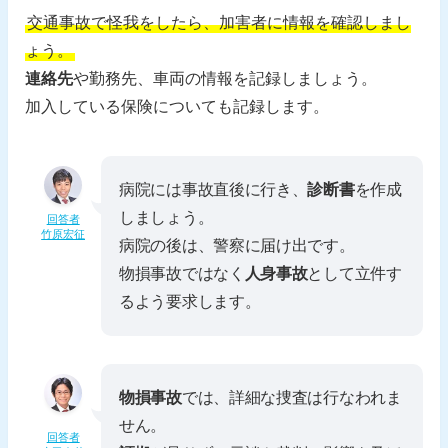
交通事故で怪我をしたら、加害者に情報を確認しまし
ょう。
連絡先
や勤務先、車両の情報を記録しましょう。
加入している保険についても記録します。
病院には事故直後に行き、
診断書
を作成
しましょう。
回答者
竹原宏征
病院の後は、警察に届け出です。
物損事故ではなく
人身事故
として立件す
るよう要求します。
物損事故
では、詳細な捜査は行なわれま
せん。
回答者