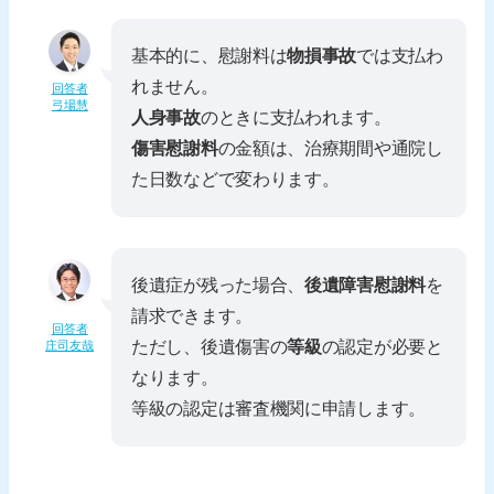
基本的に、慰謝料は
物損事故
では支払わ
れません。
回答者
弓場慧
人身事故
のときに支払われます。
傷害慰謝料
の金額は、治療期間や通院し
た日数などで変わります。
後遺症が残った場合、
後遺障害慰謝料
を
請求できます。
回答者
ただし、後遺傷害の
等級
の認定が必要と
庄司友哉
なります。
等級の認定は審査機関に申請します。