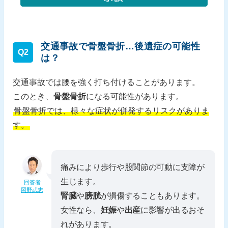
交通事故で骨盤骨折…後遺症の可能性
Q2
は？
交通事故では腰を強く打ち付けることがあります。
このとき、
骨盤骨折
になる可能性があります。
骨盤骨折では、様々な症状が併発するリスクがありま
す。
痛みにより歩行や股関節の可動に支障が
生じます。
回答者
岡野武志
腎臓
や
膀胱
が損傷することもあります。
女性なら、
妊娠
や
出産
に影響が出るおそ
れがあります。