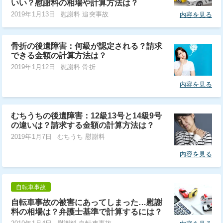
いい？慰謝料の相場や計算方法は？
2019年1月13日
慰謝料 追突事故
内容を見る
骨折の後遺障害：何級が認定される？請求
できる金額の計算方法は？
2019年1月12日
慰謝料 骨折
内容を見る
むちうちの後遺障害：12級13号と14級9号
の違いは？請求する金額の計算方法は？
2019年1月7日
むちうち 慰謝料
内容を見る
自転車事故
自転車事故の被害にあってしまった…慰謝
料の相場は？弁護士基準で計算するには？