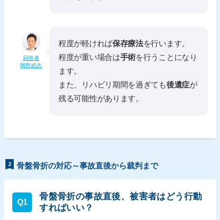
程度が軽ければ
保存療法
を行います。
程度が重い場合は
手術
を行うことになり
回答者
岡野武志
ます。
また、リハビリ期間を過ぎても
後遺症
が
残る可能性があります。
2
骨盤骨折の対応～事故直後から裁判まで
骨盤骨折の事故直後、被害者はどう行動
Q1
すればいい？