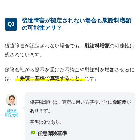
後遺障害が認定されない場合も慰謝料増額
Q3
の可能性アリ？
後遺障害が認定されない場合でも、
慰謝料増額
の可能性は
残されています。
保険会社から提示を受けた示談金や慰謝料を増額させるに
は、
「
弁護士基準で算定すること
」
です。
傷害慰謝料は、算定に用いる基準ごとに
金額差
が
あります。
回答者
野尻大輔
基準は3つあり、
任意保険基準