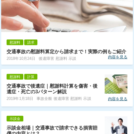
慰謝料
請求
交通事故の慰謝料算定から請求まで！実際の例もご紹介
内容を見る
2018年10月24日
後遺障害 慰謝料 示談
慰謝料
計算
交通事故で後遺症｜慰謝料計算を傷害・後
遺症・死亡の3パターン解説
2019年1月18日
事故全般 後遺障害 慰謝料 示談
内容を見る
示談金
示談金相場｜交通事故で請求できる損害賠
償の内容とは？