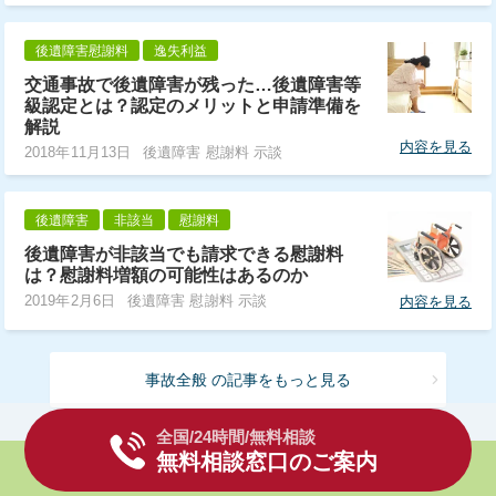
後遺障害慰謝料
逸失利益
交通事故で後遺障害が残った…後遺障害等
級認定とは？認定のメリットと申請準備を
解説
内容を見る
2018年11月13日
後遺障害 慰謝料 示談
後遺障害
非該当
慰謝料
後遺障害が非該当でも請求できる慰謝料
は？慰謝料増額の可能性はあるのか
2019年2月6日
後遺障害 慰謝料 示談
内容を見る
事故全般 の記事をもっと見る
全国/24時間/無料相談
無料相談窓口のご案内