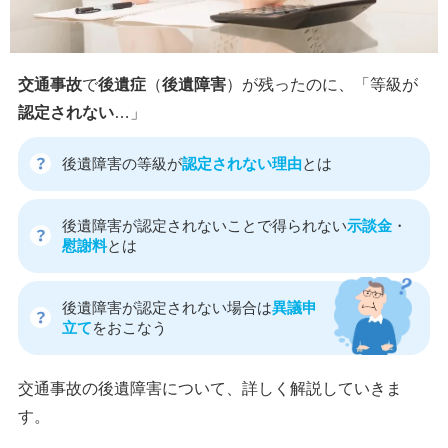
交通事故
で
後遺症
（
後遺障害
）が残ったのに、「等級が
認定されない
…」
後遺障害の等級が
認定されない理由
とは
後遺障害が認定されないことで得られない
示談金
・
慰謝料
とは
後遺障害が認定されない場合は
異議申
立て
をおこなう
交通事故の後遺障害について、詳しく解説していきま
す。