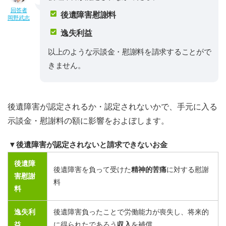
回答者
後遺障害慰謝料
岡野武志
逸失利益
以上のような示談金・慰謝料を請求することがで
きません。
後遺障害が認定されるか・認定されないかで、手元に入る
示談金・慰謝料の額に影響をおよぼします。
▼後遺障害が認定されないと請求できないお金
後遺障
後遺障害を負って受けた
精神的苦痛
に対する慰謝
害慰謝
料
料
逸失利
後遺障害負ったことで労働能力が喪失し、将来的
益
に得られたであろう
収入
を補償