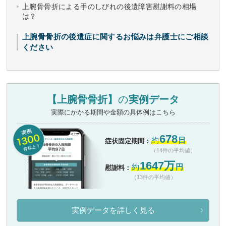
上腕骨骨折による手のしびれの後遺障害慰謝料の相場
は？
上腕骨骨折の後遺症に関するお悩みは弁護士にご相談
ください
【上腕骨骨折】
の
実例データ
実際にかかる期間や金額の具体例はこちら
678
約
日
症状固定期間：
（14件の平均値）
1647万
約
円
慰謝料：
（13件の平均値）
実例データを詳しく見る