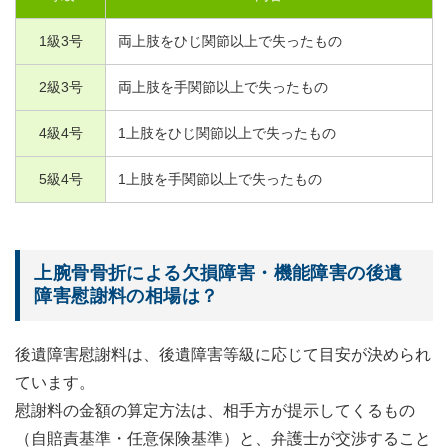
1
級
3
号
両上肢をひじ関節以上で失ったもの
2
級
3
号
両上肢を手関節以上で失ったもの
4
級
4
号
1
上肢をひじ関節以上で失ったもの
5
級
4
号
1
上肢を手関節以上で失ったもの
上腕骨骨折による欠損障害・機能障害の後遺
障害慰謝料の相場は？
後遺障害慰謝料は、後遺障害等級に応じて目安が決められ
ています。
慰謝料の金額の算定方法は、相手方が提示してくるもの
（自賠責基準・任意保険基準）と、弁護士が交渉すること