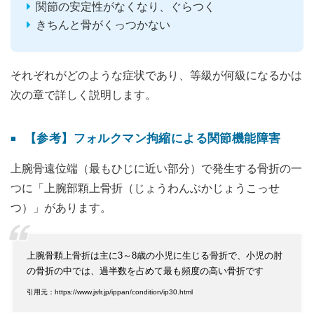
関節の安定性がなくなり、ぐらつく
きちんと骨がくっつかない
それぞれがどのような症状であり、等級が何級になるかは
次の章で詳しく説明します。
【参考】フォルクマン拘縮による関節機能障害
上腕骨遠位端（最もひじに近い部分）で発生する骨折の一
つに「上腕部顆上骨折（じょうわんぶかじょうこっせ
つ）」があります。
上腕骨顆上骨折は主に3～8歳の小児に生じる骨折で、小児の肘
の骨折の中では、過半数を占めて最も頻度の高い骨折です
引用元：https://www.jsfr.jp/ippan/condition/ip30.html