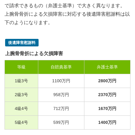
で請求できるもの（弁護士基準）で大きく異なります。
上腕骨骨折による欠損障害に対応する後遺障害慰謝料は以
下のようになります。
後遺障害慰謝料
上腕骨骨折による欠損障害
等級
自賠責基準
弁護士基準
1
級
3
号
1100
万円
2800
万円
2
級
3
号
958
万円
2370
万円
4
級
4
号
712
万円
1670
万円
5
級
4
号
599
万円
1400
万円