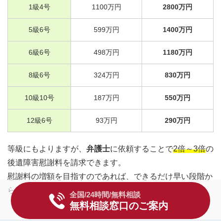
1
級
4
号
1100
万円
2800
万円
5
級
6
号
599
万円
1400
万円
6
級
6
号
498
万円
1180
万円
8
級
6
号
324
万円
830
万円
10
級
10
号
187
万円
550
万円
12
級
6
号
93
万円
290
万円
等級にもよりますが、
弁護士
に依頼することで
2倍～3倍
の
後遺障害慰謝料を請求できます。
慰謝料の増額を目指すのであれば、できるだけ早い段階か
ら弁護士と相談しておくことが重要です。
全国/24時間/無料相談
無料相談窓口のご案内