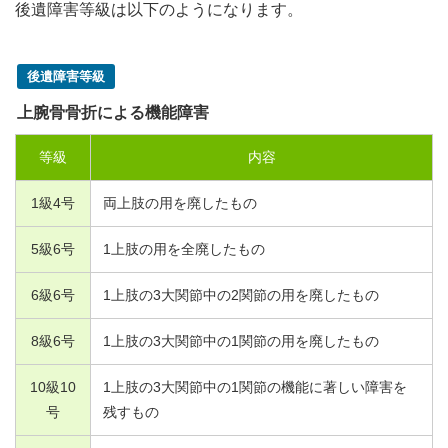
後遺障害等級は以下のようになります。
後遺障害等級
上腕骨骨折による機能障害
等級
内容
1
級
4
号
両上肢の用を廃したもの
5
級
6
号
1
上肢の用を全廃したもの
6
級
6
号
1
上肢の
3
大関節中の
2
関節の用を廃したもの
8
級
6
号
1
上肢の
3
大関節中の
1
関節の用を廃したもの
10
級
10
1
上肢の
3
大関節中の
1
関節の機能に著しい障害を
号
残すもの