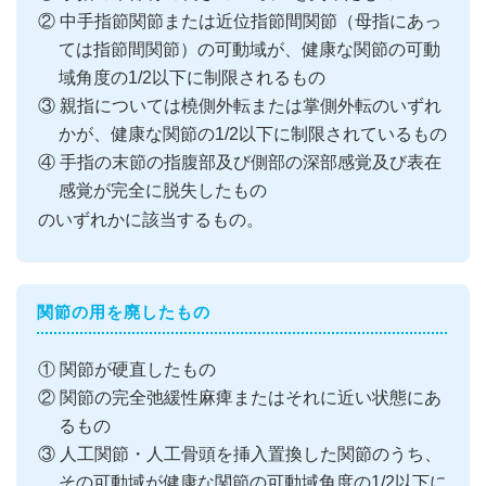
② 中手指節関節または近位指節間関節（母指にあっ
ては指節間関節）の可動域が、健康な関節の可動
域角度の1/2以下に制限されるもの
③ 親指については橈側外転または掌側外転のいずれ
かが、健康な関節の1/2以下に制限されているもの
④ 手指の末節の指腹部及び側部の深部感覚及び表在
感覚が完全に脱失したもの
のいずれかに該当するもの。
関節の用を廃したもの
① 関節が硬直したもの
② 関節の完全弛緩性麻痺またはそれに近い状態にあ
るもの
③ 人工関節・人工骨頭を挿入置換した関節のうち、
その可動域が健康な関節の可動域角度の1/2以下に