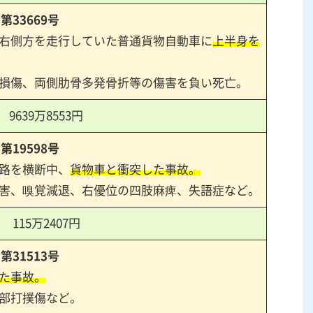
）第
33669
号
右側方を走行していた普通貨物自動車に
上半身を
損傷、両側肋骨多発骨折等の傷害を負い死亡。
9639
万
8553
円
）第
19598
号
路を横断中、
貨物車と衝突した事故。
害、嗅覚減退、右優位の四肢麻痺、失語症など。
115
万
2407
円
）第
31513
号
た事故。
部打撲傷など。