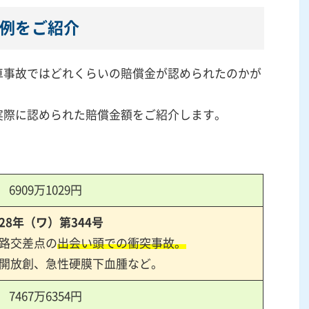
判例をご紹介
車事故ではどれくらいの賠償金が認められたのかが
実際に認められた賠償金額をご紹介します。
6909
万
1029
円
28
年（ワ）第
344
号
路交差点の
出会い頭での衝突事故。
開放創、急性硬膜下血腫など。
7467
万
6354
円