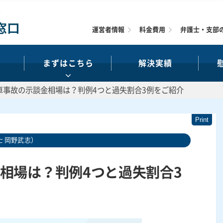
運営者情報
料金費用
弁護士・支部
まずはこちら
解決実績
車事故の示談金相場は？判例4つと過失割合3例をご紹介
 岡野武志）
相場は？判例4つと過失割合3