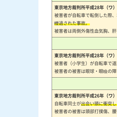
東京地方裁判所平成
28
年（ワ
被害者が自転車で転倒した際、
轢過された事故。
被害者は両側外傷性血気胸、肝
東京地方裁判所平成
28
年（ワ
被害者（小学生）が自転車で道
被害者の被害は眼球・眼瞼の障
東京地方裁判所平成
26
年（ワ
自転車同士が
出会い頭に衝突し
被害者の被害は頭部打撲傷、腰