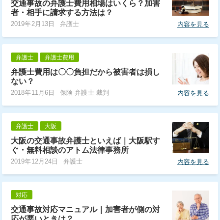
交通事故の弁護士費用相場はいくら？加害
者・相手に請求する方法は？
2019年2月13日
弁護士
内容を見る
弁護士
弁護士費用
弁護士費用は〇〇負担だから被害者は損し
ない？
2018年11月6日
保険 弁護士 裁判
内容を見る
弁護士
大阪
大阪の交通事故弁護士といえば｜大阪駅す
ぐ・無料相談のアトム法律事務所
2019年12月24日
弁護士
内容を見る
対応
交通事故対応マニュアル｜加害者が側の対
応が悪いときは？