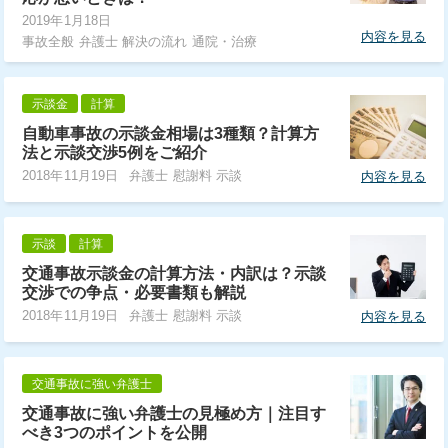
2019年1月18日
内容を見る
事故全般 弁護士 解決の流れ 通院・治療
示談金
計算
自動車事故の示談金相場は3種類？計算方
法と示談交渉5例をご紹介
2018年11月19日
弁護士 慰謝料 示談
内容を見る
示談
計算
交通事故示談金の計算方法・内訳は？示談
交渉での争点・必要書類も解説
2018年11月19日
弁護士 慰謝料 示談
内容を見る
交通事故に強い弁護士
交通事故に強い弁護士の見極め方｜注目す
べき3つのポイントを公開