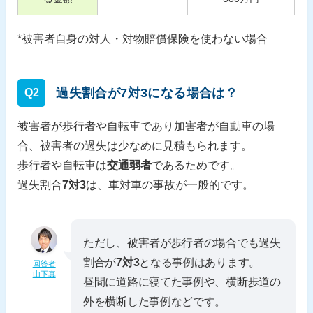
*被害者自身の対人・対物賠償保険を使わない場合
過失割合が7対3になる場合は？
Q2
被害者が歩行者や自転車であり加害者が自動車の場
合、被害者の過失は少なめに見積もられます。
歩行者や自転車は
交通弱者
であるためです。
過失割合
7対3
は、車対車の事故が一般的です。
ただし、被害者が歩行者の場合でも過失
割合が
7対3
となる事例はあります。
回答者
山下真
昼間に道路に寝てた事例や、横断歩道の
外を横断した事例などです。