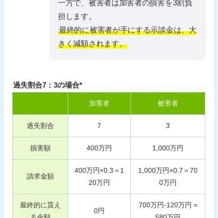
一方で、被害者は加害者の損害を3割負
担します。
最終的に被害者が手にする示談金は、大
きく減額されます。
過失割合7：3の場合*
加害者
被害者
過失割合
7
3
損害額
400
万円
1,000
万円
400
万円×
0.3
＝
1
1,000
万円×
0.7
＝
70
請求金額
20
万円
0
万円
最終的に貰え
700
万円-
120
万円 =
0
円
る金額
580
万円