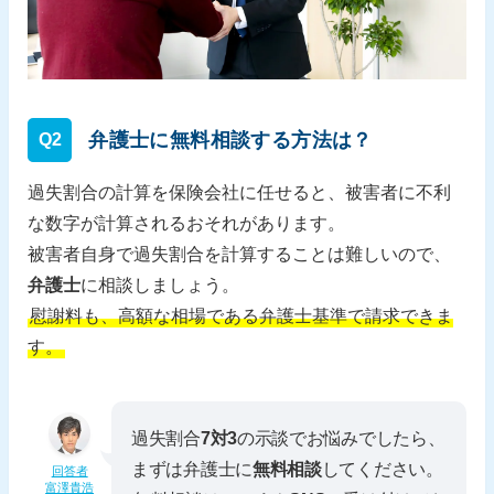
弁護士に無料相談する方法は？
Q2
過失割合の計算を保険会社に任せると、被害者に不利
な数字が計算されるおそれがあります。
被害者自身で過失割合を計算することは難しいので、
弁護士
に相談しましょう。
慰謝料も、高額な相場である弁護士基準で請求できま
す。
過失割合
7対3
の示談でお悩みでしたら、
まずは弁護士に
無料相談
してください。
回答者
富澤貴浩