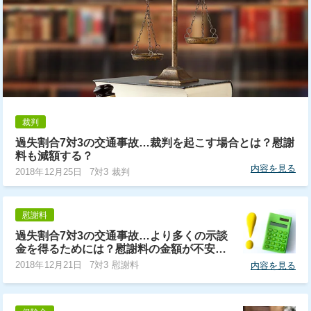
裁判
過失割合7対3の交通事故…裁判を起こす場合とは？慰謝
料も減額する？
内容を見る
2018年12月25日
7対3 裁判
慰謝料
過失割合7対3の交通事故…より多くの示談
金を得るためには？慰謝料の金額が不安…
2018年12月21日
7対3 慰謝料
内容を見る