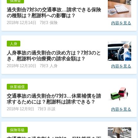
保険金
過失割合7対3の交通事故…請求できる保険
の種類は？慰謝料への影響は？
2018年12月14日
7対3 保険
内容を見る
人身
人身事故の過失割合の決め方は？7対3のと
き、慰謝料や治療費の請求金額は？
2018年12月10日
7対3 人身
内容を見る
休業補償
交通事故の過失割合が7対3…休業補償を請
求するためには？慰謝料は請求できる？
2018年12月9日
7対3 示談
内容を見る
保険等級