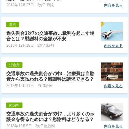
2018年12月27日
3対7 示談
内容を見る
裁判
過失割合3対7の交通事故…裁判を起こす場
合とは？慰謝料の金額が不安…
2018年12月19日
3対7 裁判
内容を見る
治療費
交通事故の過失割合が7対3…治療費は自賠
責から支払われる？慰謝料は請求できる？
2018年12月11日
7対3治療
内容を見る
慰謝料
交通事故の過失割合が3対7…より多くの示
談金を得るためには？慰謝料はどうなる？
2018年12月5日
3対7 慰謝料
内容を見る