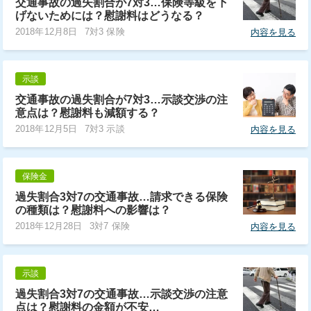
交通事故の過失割合が7対3…保険等級を下
げないためには？慰謝料はどうなる？
2018年12月8日
7対3 保険
内容を見る
示談
交通事故の過失割合が7対3…示談交渉の注
意点は？慰謝料も減額する？
2018年12月5日
7対3 示談
内容を見る
保険金
過失割合3対7の交通事故…請求できる保険
の種類は？慰謝料への影響は？
2018年12月28日
3対7 保険
内容を見る
示談
過失割合3対7の交通事故…示談交渉の注意
点は？慰謝料の金額が不安…