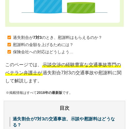
過失割合が
7対3
のとき、慰謝料はもらえるのか？
慰謝料の金額を上げるためには？
保険会社への対応はどうしよう…
このページでは、
示談交渉の経験豊富な交通事故専門の
ベテラン弁護士が
過失割合7対3の交通事故や慰謝料に関
して解説します。
※掲載情報はすべて
2018年の最新版
です。
目次
過失割合が7対3の交通事故、示談や慰謝料はどうな
る？