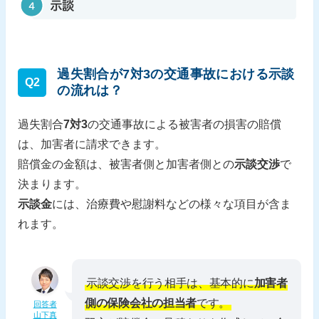
過失割合が7対3の交通事故における示談
Q2
の流れは？
過失割合
7対3
の交通事故による被害者の損害の賠償
は、加害者に請求できます。
賠償金の金額は、被害者側と加害者側との
示談交渉
で
決まります。
示談金
には、治療費や慰謝料などの様々な項目が含ま
れます。
示談交渉を行う相手は、基本的に
加害者
側の保険会社の担当者
です。
回答者
山下真