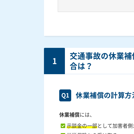
交通事故の休業補
1
合は？
休業補償の計算方
Q1
休業補償
には、
示談金の一部
として加害者側