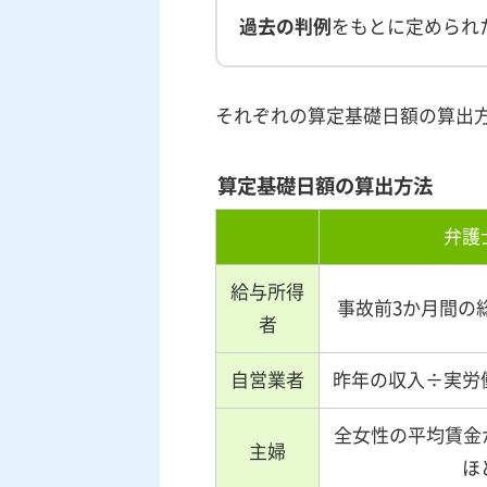
過去の判例
をもとに定められ
それぞれの算定基礎日額の算出
算定基礎日額の算出方法
弁護
給与所得
事故前
3
か月間の
者
自営業者
昨年の収入÷実労
全女性の平均賃金
主婦
ほ