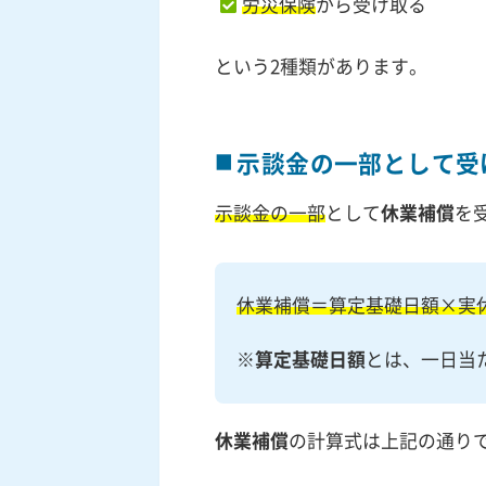
労災保険
から受け取る
という2種類があります。
示談金の一部として受
示談金の一部
として
休業補償
を
休業補償＝算定基礎日額×実
※
算定基礎日額
とは、一日当
休業補償
の計算式は上記の通り