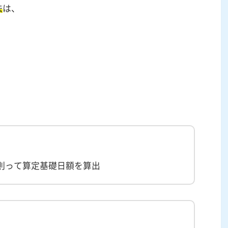
法
は、
則って算定基礎日額を算出