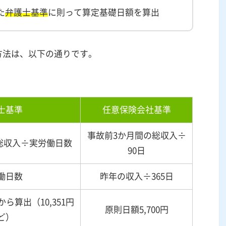
た
弁護士基準
に則って算定基礎日額を算出
方法は、以下の通りです。
士基準
任意保険会社基準
事故前
3
か月間の総収入÷
総収入÷実労働日数
90
日
働日数
昨年の収入÷
365
日
から算出（
10,351
円
原則日額
5,700
円
ど）