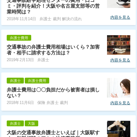
交通事故紛争処理センターの費用・口コ
ミ・評判を紹介！大阪や名古屋支部等の営
業時間は？
内容を見る
2018年11月14日
弁護士 裁判 解決の流れ
弁護士費用
交通事故の弁護士費用相場はいくら？加害
者・相手に請求する方法は？
2019年2月13日
弁護士
内容を見る
弁護士
弁護士費用
弁護士費用は〇〇負担だから被害者は損し
ない？
2018年11月6日
保険 弁護士 裁判
内容を見る
弁護士
大阪
大阪の交通事故弁護士といえば｜大阪駅す