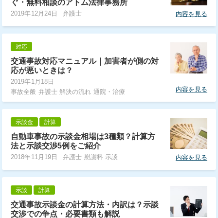
ぐ・無料相談のアトム法律事務所
2019年12月24日
弁護士
内容を見る
対応
交通事故対応マニュアル｜加害者が側の対
応が悪いときは？
2019年1月18日
内容を見る
事故全般 弁護士 解決の流れ 通院・治療
示談金
計算
自動車事故の示談金相場は3種類？計算方
法と示談交渉5例をご紹介
2018年11月19日
弁護士 慰謝料 示談
内容を見る
示談
計算
交通事故示談金の計算方法・内訳は？示談
交渉での争点・必要書類も解説