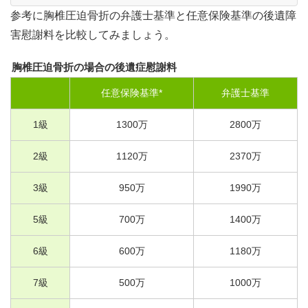
参考に胸椎圧迫骨折の弁護士基準と任意保険基準の後遺障
害慰謝料を比較してみましょう。
胸椎圧迫骨折の場合の後遺症慰謝料
任意保険基準*
弁護士基準
1
級
1300
万
2800
万
2
級
1120
万
2370
万
3
級
950
万
1990
万
5
級
700
万
1400
万
6
級
600
万
1180
万
7
級
500
万
1000
万