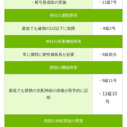
・椎弓形成術の実施
・
11
級
7
号
脊柱の運動障害
最低でも健側の
1
/
2
以下に制限
・
8
級
2
号
脊柱の荷重機能障害
常に腰部に硬性補装具が必要
・
8
級相当
膀胱の機能障害
・
9
級
11
号
最低でも膀胱の支配神経の損傷が医学的に証
・
11
級
10
明
号
局部の神経系統の障害