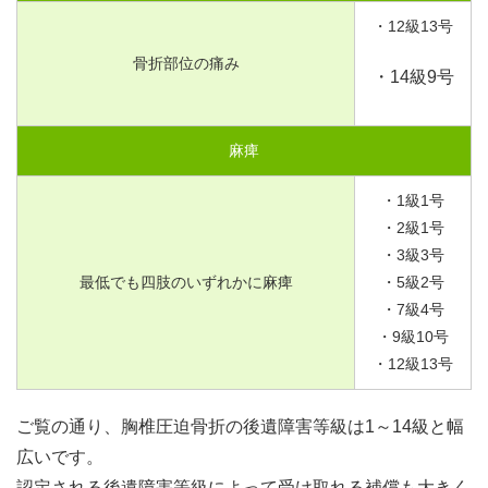
・
12
級
13
号
骨折部位の痛み
・
14
級
9
号
麻痺
・
1
級
1
号
・
2
級
1
号
・
3
級
3
号
最低でも四肢のいずれかに麻痺
・
5
級
2
号
・
7
級
4
号
・
9
級
10
号
・
12
級
13
号
ご覧の通り、胸椎圧迫骨折の後遺障害等級は1～14級と幅
広いです。
認定される後遺障害等級によって受け取れる補償も大きく