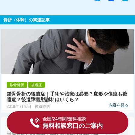
骨折（体幹）の関連記事
鎖骨骨折
後遺症
鎖骨骨折の後遺症｜手術や治療は必要？変形や傷痕も後
遺症？後遺障害慰謝料はいくら？
内容を見る
2019年7月8日
後遺障害
全国/24時間/無料相談
無料相談窓口のご案内
骨盤骨折
後遺症
骨盤骨折の後遺症｜手術や治療は必要？痛