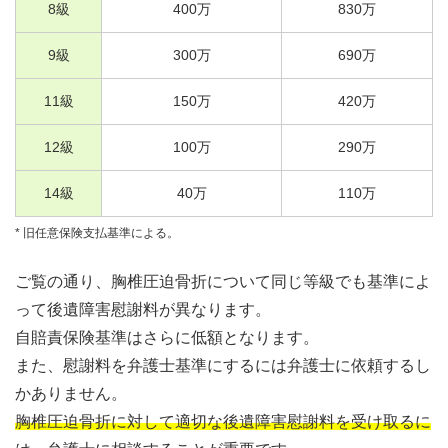
8
級
400
万
830
万
9
級
300
万
690
万
11
級
150
万
420
万
12
級
100
万
290
万
14
級
40
万
110
万
* 旧任意保険支払基準による。
ご覧の通り、胸椎圧迫骨折について同じ等級でも基準によ
って後遺障害慰謝料が異なります。
自賠責保険基準はさらに低額となります。
また、慰謝料を弁護士基準にするには弁護士に依頼するし
かありません。
胸椎圧迫骨折に対して適切な後遺障害慰謝料を受け取るに