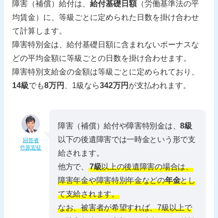
障害（補償）給付は、
給付基礎日額
（労働基準法の平
均賃金）に、等級ごとに定められた日数を掛け合わせ
て計算します。
障害特別金は、給付基礎日額に含まれないボーナスな
どの平均金額に等級ごとの日数を掛け合わせます。
障害特別支給金の金額は等級ごとに定められており、
14級
でも
8万円
、1級なら
342万円
が支払われます。
障害（補償）給付や障害特別金は、
8級
以下の後遺障害では一時金という形で支
回答者
竹原宏征
給されます。
他方で、
7級
以上の後遺障害の場合は、
障害年金や障害特別年金などの
年金
とし
て支給されます。
なお、被害者が希望すれば、7級以上で