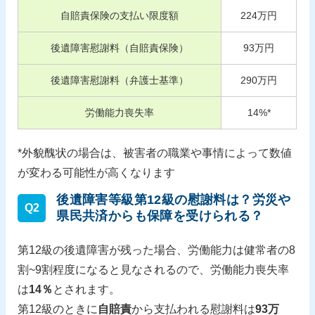
自賠責保険の支払い限度額
224
万円
後遺障害慰謝料（自賠責保険）
93
万円
後遺障害慰謝料（弁護士基準）
290
万円
労働能力喪失率
14
%*
*外貌醜状の場合は、被害者の職業や事情によって数値
が変わる可能性が高くなります
後遺障害等級第12級の慰謝料は？労災や
Q2
県民共済からも保障を受けられる？
第12級の後遺障害が残った場合、労働能力は健常者の8
割~9割程度になると見なされるので、労働能力喪失率
は
14％
とされます。
第12級のときに
自賠責
から支払われる慰謝料は
93万