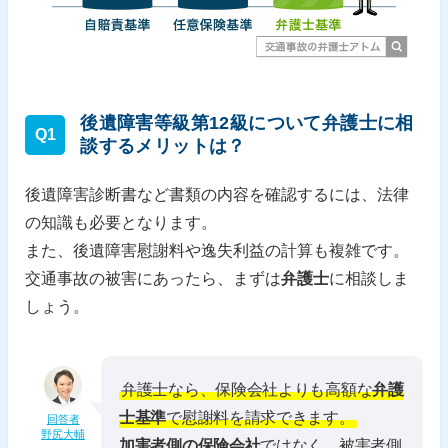
後遺障害等級第12級について弁護士に相
Q1
談するメリットは？
後遺障害診断書など書類の内容を確認するには、法律
の知識も必要となります。
また、後遺障害慰謝料や逸失利益の計算も複雑です。
交通事故の被害にあったら、まずは
弁護士
に相談しま
しょう。
弁護士なら、保険会社よりも高額な
弁護
士基準
で慰謝料を請求できます。
回答者
野尻大輔
加害者側の保険会社
ではなく、被害者側