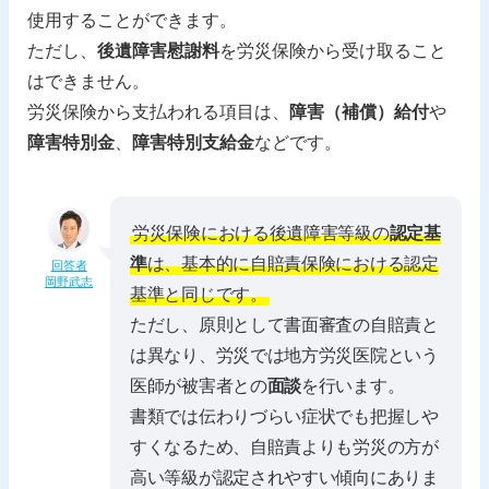
使用することができます。
ただし、
後遺障害慰謝料
を労災保険から受け取ること
はできません。
労災保険から支払われる項目は、
障害（補償）給付
や
障害特別金
、
障害特別支給金
などです。
労災保険における後遺障害等級の
認定基
準
は、基本的に自賠責保険における認定
回答者
岡野武志
基準と同じです。
ただし、原則として書面審査の自賠責と
は異なり、労災では地方労災医院という
医師が被害者との
面談
を行います。
書類では伝わりづらい症状でも把握しや
すくなるため、自賠責よりも労災の方が
高い等級が認定されやすい傾向にありま