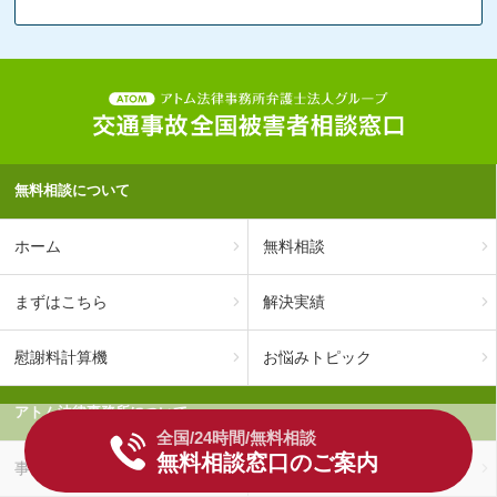
無料相談について
ホーム
無料相談
まずはこちら
解決実績
慰謝料計算機
お悩みトピック
アトム法律事務所について
全国/24時間/無料相談
無料相談窓口のご案内
事務所概要
料金費用