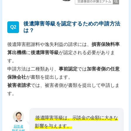
後遺障害等級を認定するための申請方法
Q2
は？
後遺障害慰謝料や逸失利益の請求には、
損害保険料率
算出機構
に
後遺障害等級
が認定される必要がありま
す。
申請方法は二種類あり、
事前認定
では
加害者側の任意
保険会社
が書類を提出します。
被害者請求
では、被害者側が書類を提出して申請しま
す。
後遺障害等級は、示談金の金額に大きな
影響を与えます。
回答者
野尻大輔