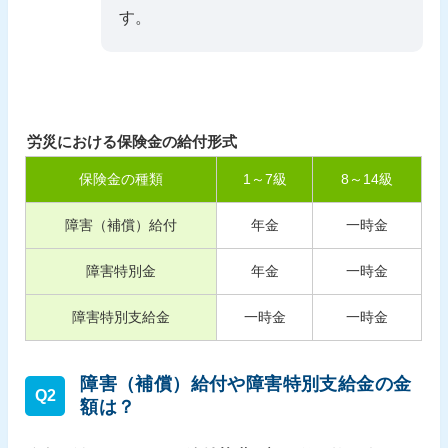
す。
労災における保険金の給付形式
保険金の種類
1
～
7
級
8
～
14
級
障害（補償）給付
年金
一時金
障害特別金
年金
一時金
障害特別支給金
一時金
一時金
障害（補償）給付や障害特別支給金の金
Q2
額は？