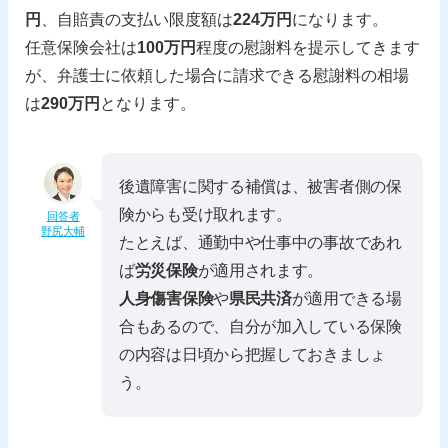
円
、自賠責の支払い限度額は
224万円
になります。
任意保険会社は
100万円
程度の慰謝料を提示してきます
が、弁護士に依頼した場合に請求できる慰謝料の相場
は
290万円
となります。
後遺障害に関する補償は、被害者側の保
険からも受け取れます。
回答者
野尻大輔
たとえば、通勤中や仕事中の事故であれ
ば
労災保険
が適用されます。
人身傷害保険
や
県民共済
が適用できる場
合もあるので、自分が加入している保険
の内容は日頃から把握しておきましょ
う。