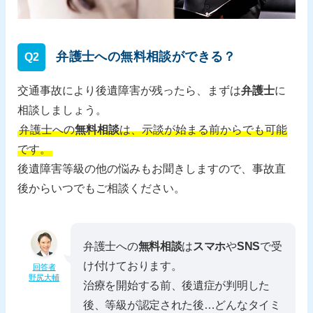
弁護士への無料相談ができる？
Q2
交通事故により後遺障害が残ったら、まずは
弁護士
に
相談しましょう。
弁護士への
無料相談
は、示談が始まる前からでも可能
です。
後遺障害等級の他の悩みもお聞きしますので、事故直
後からいつでもご相談ください。
弁護士への
無料相談
は
スマホ
や
SNS
で受
け付けております。
回答者
野尻大輔
治療を開始する前、後遺症が判明した
後、等級が認定された後…どんなタイミ