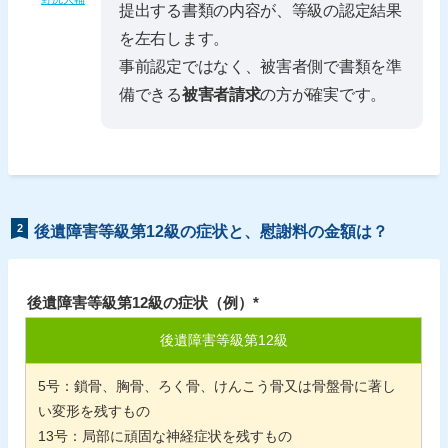
提出する書類の内容が、等級の認定結果
を左右します。
事前認定ではなく、被害者側で書類を準
備できる
被害者請求
の方が確実です。
2
後遺障害等級第12級の症状と、慰謝料の金額は？
後遺障害等級第12級の症状（例）*
後遺障害等級第
12
級
5
号：鎖骨、胸骨、ろく骨、けんこう骨又は骨盤骨に著し
い変形を残すもの
13
号：局部に頑固な神経症状を残すもの