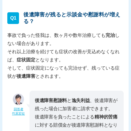
後遺障害が残ると示談金や慰謝料が増え
Q1
る？
事故で負った怪我は、数ヶ月や数年治療しても
完治
し
ない場合があります。
それ以上治療を続けても症状の改善が見込めなくなれ
ば、
症状固定
となります。
そして、症状固定になっても完治せず、残っている症
状が
後遺障害
とされます。
後遺障害慰謝料
と
逸失利益
、後遺障害が
残った場合に加害者に請求できます。
回答者
竹原宏征
後遺障害を負ったことによる
精神的苦痛
に対する賠償金が後遺障害慰謝料となり