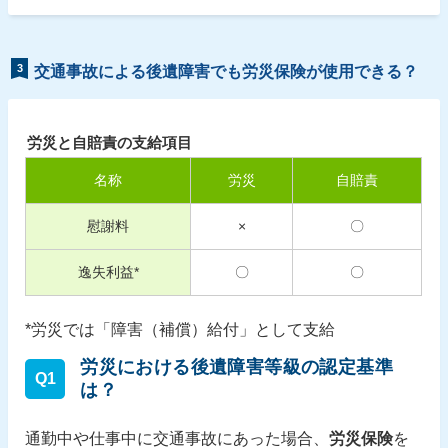
3
交通事故による後遺障害でも労災保険が使用できる？
労災と自賠責の支給項目
名称
労災
自賠責
慰謝料
×
〇
逸失利益*
〇
〇
*労災では「障害（補償）給付」として支給
労災における後遺障害等級の認定基準
Q1
は？
通勤中や仕事中に交通事故にあった場合、
労災保険
を