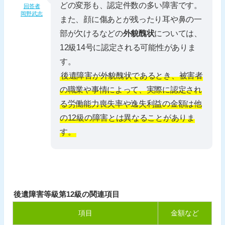
どの変形も、認定件数の多い障害です。
回答者
岡野武志
また、顔に傷あとが残ったり耳や鼻の一
部が欠けるなどの
外貌醜状
については、
12級14号に認定される可能性がありま
す。
後遺障害が外貌醜状であるとき、被害者
の職業や事情によって、実際に認定され
る労働能力喪失率や逸失利益の金額は他
の12級の障害とは異なることがありま
す。
後遺障害等級第12級の関連項目
項目
金額など