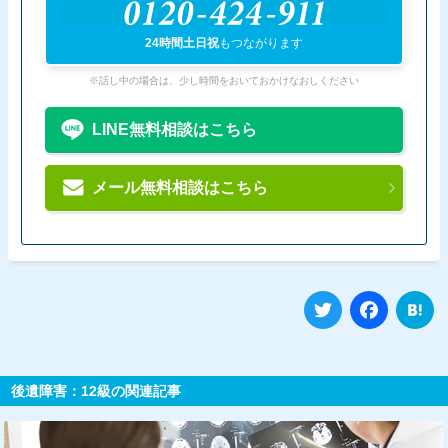
0120-424-911
24時間土日祝
もつながります
※話し中の場合は、少し時間をおいておかけなおしください
LINE無料相談はこちら
メール無料相談はこちら
Twitter
Fa
後遺障害：12級の関連記事