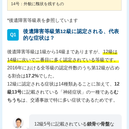
14
号：外貌に醜状を残すもの
*後遺障害等級表を参照しています
後遺障害等級第12級に認定される、代表
Q1
的な症状は？
後遺障害等級は1級から14級までありますが、
12級は
14級に次いで二番目に多く認定されている等級です。
2016年における全等級の認定件数のうち第12級が占め
る割合は
17.2%
でした。
12級に認定される症状は14種類あることに加えて、
12
級13号
に記載されている「神経症状」の一種である
む
ちうち
は、交通事故で特に多い症状であるためです。
12級5号に記載されている
鎖骨
や
骨盤
な