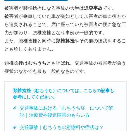
被害者が腰椎捻挫になる事故の大半は
追突事故
です。
被害者が乗車していた車が突如として加害者の車に後方か
ら追突されることで、席に座っていた被害者の腰に急な圧
力が加わり、腰椎捻挫となり事例が一般的です。
また、腰椎捻挫と同時に
頚椎捻挫
やその他の怪我をするこ
とも珍しくありません。
頚椎捻挫は
むちうち
とも呼ばれ、交通事故の被害者が負う
症状のなかでも最も一般的なものです。
頚椎捻挫（むちうち）については、こちらの記事も
参考にしてください。
交通事故における「むちうち症」について解
説｜治療費や後遺障害のもらい方
交通事故｜むちうちの慰謝料や症状は？