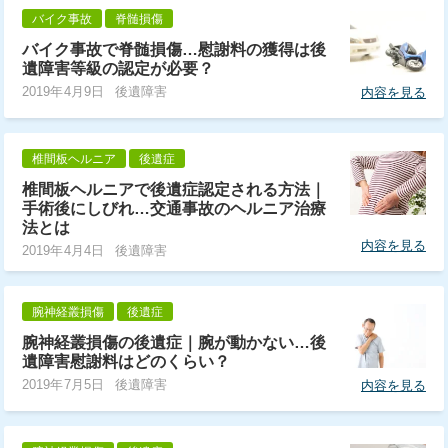
バイク事故
脊髄損傷
バイク事故で脊髄損傷…慰謝料の獲得は後
遺障害等級の認定が必要？
2019年4月9日
後遺障害
内容を見る
椎間板ヘルニア
後遺症
椎間板ヘルニアで後遺症認定される方法｜
手術後にしびれ…交通事故のヘルニア治療
法とは
内容を見る
2019年4月4日
後遺障害
腕神経叢損傷
後遺症
腕神経叢損傷の後遺症｜腕が動かない…後
遺障害慰謝料はどのくらい？
2019年7月5日
後遺障害
内容を見る