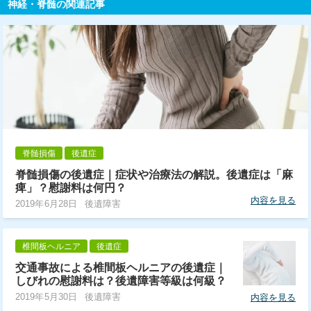
神経・脊髄の関連記事
脊髄損傷
後遺症
脊髄損傷の後遺症｜症状や治療法の解説。後遺症は「麻
痺」？慰謝料は何円？
内容を見る
2019年6月28日
後遺障害
椎間板ヘルニア
後遺症
交通事故による椎間板ヘルニアの後遺症｜
しびれの慰謝料は？後遺障害等級は何級？
2019年5月30日
後遺障害
内容を見る