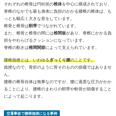
それぞれの椎骨は円柱状の
椎体
を中心に構成されており、
脊椎のなかでも最も身体に負担のかかる腰椎の椎体は、も
っとも幅広く大きな形をしています。
椎骨と椎骨は
靭帯
でつながれています。
また、椎骨と椎骨の間には
椎間板
があり、脊椎にかかる負
担をやわらげるクッションになっています。
脊椎の動きは
椎間関節
によって支えられています。
腰椎捻挫とは、いわゆる
ぎっくり腰
のことです。
捻挫なので、骨折のように骨そのものの損傷ではありませ
ん。
腰椎の椎骨自体は無事なのですが、腰に過度な圧力がかか
ることにより、腰椎のまわりの靭帯や軟骨が損傷すること
によって起こります。
交通事故で腰椎捻挫になる事例