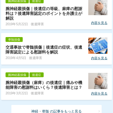
腕神経叢損傷
後遺症
腕神経叢損傷｜後遺症の等級、麻痺の慰謝
料は？後遺障害認定のポイントを弁護士が
解説
内容を見る
2019年5月22日
後遺障害
脊髄損傷
交通事故で脊髄損傷｜後遺症の症状、後遺
障害認定による慰謝料を解説
2019年4月5日
後遺障害
内容を見る
腕神経叢損傷
後遺症
腕神経叢損傷（麻痺）の後遺症｜痛みや機
能障害の慰謝料はいくら？後遺障害とは？
2019年3月22日
後遺障害
内容を見る
神経・脊髄 の記事をもっと見る