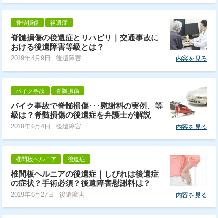
脊髄損傷
後遺症
脊髄損傷の後遺症とリハビリ｜交通事故に
おける後遺障害等級とは？
2019年4月9日
後遺障害
内容を見る
バイク事故
脊髄損傷
バイク事故で脊髄損傷･･･慰謝料の実例、等
級は？脊髄損傷の後遺症を弁護士が解説
2019年6月4日
後遺障害
内容を見る
椎間板ヘルニア
後遺症
椎間板ヘルニアの後遺症｜しびれは後遺症
の症状？手術必須？後遺障害慰謝料は？
2019年6月27日
後遺障害
内容を見る