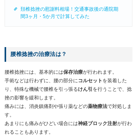
頚椎捻挫の慰謝料相場！交通事故後の通院期
間3ヶ月・5か月で計算してみた
腰椎捻挫の治療法は？
腰椎捻挫には、基本的には
保存治療
が行われます。
手術などは行わずに、腰の部分に
コルセット
を装着した
り、特殊な機械で腰椎を引っ張る
けん引
を行うことで、捻
挫の影響を緩和します。
痛みには、消炎鎮痛剤や張り薬などの
薬物療法
で対処しま
す。
あまりにも痛みがひどい場合には
神経ブロック注射
が行わ
れることもあります。