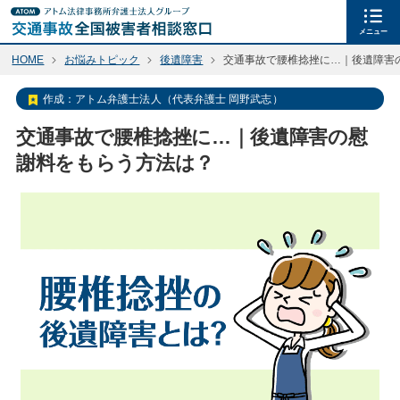
メニュー
HOME
お悩みトピック
後遺障害
交通事故で腰椎捻挫に…｜後遺障害
作成：
アトム弁護士法人（代表弁護士 岡野武志）
交通事故で腰椎捻挫に…｜後遺障害の慰
謝料をもらう方法は？