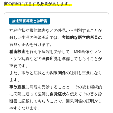
書
の内容に注意する必要があります。
後遺障害等級と診断書
神経症状や機能障害などの外見から判別することが
難しい生涯の等級認定では、
客観的な医学的所見
の
有無が正否を分けます。
精密検査
を行える病院を受診して、MRI画像やレン
トゲン写真などの
画像所見
を準備してもらうことが
重要です。
また、事故と症状との
因果関係
の証明も重要になり
ます。
事故直後
に病院を受診することと、その後も継続的
に病院に通って医師に
自覚症状
を伝えてその旨を診
断書に記載してもらうことで、因果関係の証明がし
やすくなります。