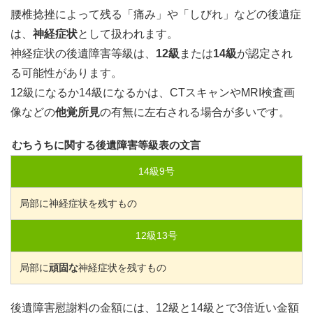
腰椎捻挫によって残る「痛み」や「しびれ」などの後遺症
は、
神経症状
として扱われます。
神経症状の後遺障害等級は、
12級
または
14級
が認定され
る可能性があります。
12級になるか14級になるかは、CTスキャンやMRI検査画
像などの
他覚所見
の有無に左右される場合が多いです。
むちうちに関する後遺障害等級表の文言
14
級
9
号
局部に神経症状を残すもの
12
級
13
号
局部に
頑固な
神経症状を残すもの
後遺障害慰謝料の金額には、12級と14級とで3倍近い金額