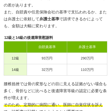
の差があります。
また、自賠責や任意保険会社の基準で支払われるか、また
は弁護士に依頼して
弁護士基準
で請求できるかによって
も、金額は大幅に変わります。
12級と14級の後遺障害慰謝料
自賠責基準
弁護士基準
12
級
93
万円
290
万円
14
級
32
万円
110
万円
腰椎捻挫では骨の変形などの目に見える証拠がない場合も
多く、骨折などに比べると後遺障害等級の認定に必要な条
件が増えます。
そのため、定期的に病院に通い、医師に自覚症状を訴え