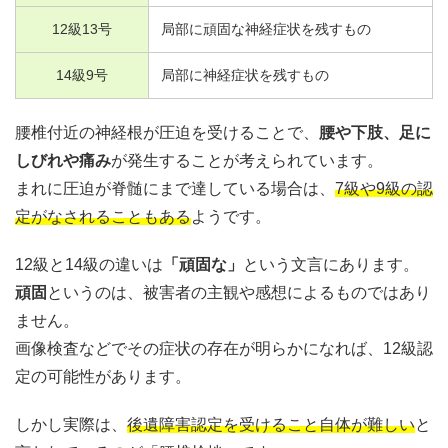
12
級
13
号
局部に頑固な神経症状を残すもの
14
級
9
号
局部に神経症状を残すもの
腰椎付近の神経根が圧迫を受けることで、
腰や下肢、足に
しびれや痛み
が発生することが考えられています。
まれに圧迫が脊髄にまで達している場合は、
7級や9級の認
定がなされることもある
ようです。
12級と14級の違いは
「頑固な」
という文言にあります。
頑固
というのは、被害者の主観や感想によるものではあり
ません。
画像検査などでその症状の存在が明らかになれば、12級認
定の可能性があります。
しかし実際は、
後遺障害認定を受けること自体が難しい
と