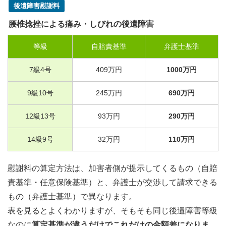
後遺障害慰謝料
腰椎捻挫による痛み・しびれの後遺障害
等級
自賠責基準
弁護士基準
7
級
4
号
409
万円
1000
万円
9
級
10
号
245
万円
690
万円
12
級
13
号
93
万円
290
万円
14
級
9
号
32
万円
110
万円
慰謝料の算定方法は、加害者側が提示してくるもの（自賠
責基準・任意保険基準）と、弁護士が交渉して請求できる
もの（弁護士基準）で異なります。
表を見るとよくわかりますが、そもそも同じ後遺障害等級
なのに
算定基準が違うだけでこれだけの金額差になりま