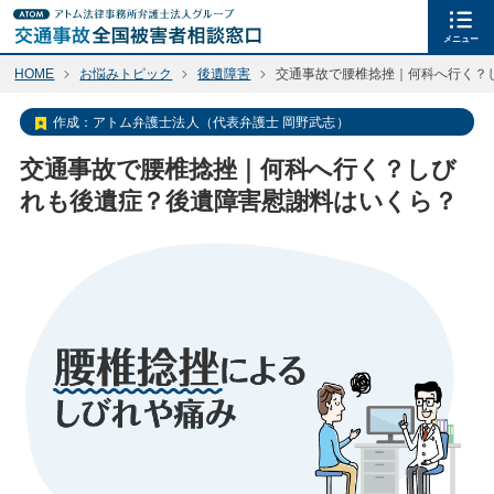
メニュー
HOME
お悩みトピック
後遺障害
交通事故で腰椎捻挫｜何科へ行く？
作成：
アトム弁護士法人（代表弁護士 岡野武志）
交通事故で腰椎捻挫｜何科へ行く？しび
れも後遺症？後遺障害慰謝料はいくら？