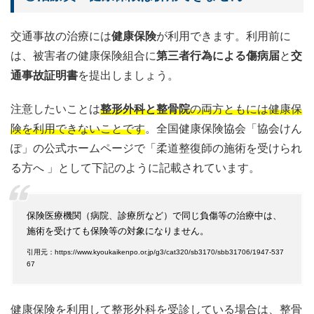
交通事故の治療には
健康保険
が利用できます。利用前に
は、被害者の健康保険組合に
第三者行為による傷病届
と
交
通事故証明書
を提出しましょう。
注意したいことは
整形外科と整骨院
の両方ともには健康保
険を利用できないことです
。全国健康保険協会「協会けん
ぽ」の公式ホームページで「柔道整復師の施術を受けられ
る方へ 」として下記のように記載されています。
保険医療機関（病院、診療所など）で同じ負傷等の治療中は、
施術を受けても保険等の対象になりません。
引用元：https://www.kyoukaikenpo.or.jp/g3/cat320/sb3170/sbb31706/1947-537
67
健康保険を利用して整形外科を受診している場合は、整骨