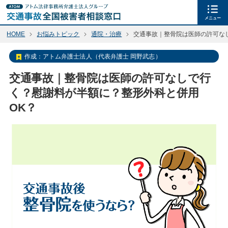
メニュー
HOME
お悩みトピック
通院・治療
交通事故｜整骨院は医師の許可な
作成：
アトム弁護士法人（代表弁護士 岡野武志）
交通事故｜整骨院は医師の許可なしで行
く？慰謝料が半額に？整形外科と併用
OK？