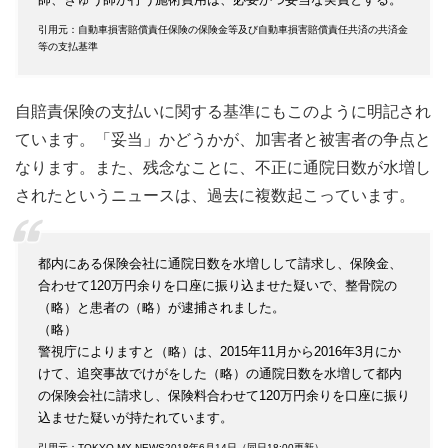
引用元：自動車損害賠償責任保険の保険金等及び自動車損害賠償責任共済の共済金
等の支払基準
自賠責保険の支払いに関する基準にもこのように明記され
ています。「妥当」かどうかが、加害者と被害者の争点と
なります。また、残念なことに、不正に通院日数が水増し
されたというニュースは、過去に複数起こっています。
都内にある保険会社に通院日数を水増しして請求し、保険金、
合わせて120万円余りを口座に振り込ませた疑いで、整骨院の
（略）と患者の（略）が逮捕されました。
（略）
警視庁によりますと（略）は、2015年11月から2016年3月にか
けて、追突事故でけがをした（略）の通院日数を水増して都内
の保険会社に請求し、保険料合わせて120万円余りを口座に振り
込ませた疑いが持たれています。
引用元：TOKYO MX NEWS2018年6月14日（同日18:00更新）