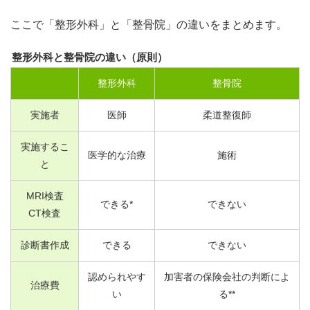
ここで「整形外科」と「整骨院」の違いをまとめます。
整形外科と整骨院の違い（原則）
整形外科
整骨院
実施者
医師
柔道整復師
実施するこ
医学的な治療
施術
と
MRI検査
できる*
できない
CT検査
診断書作成
できる
できない
認められやす
加害者の保険会社の判断によ
治療費
い
る**