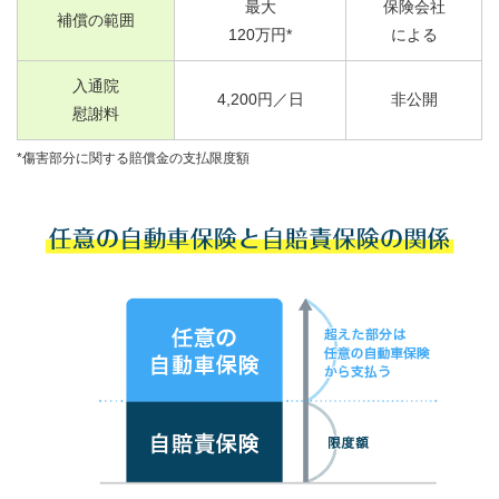
最大
保険会社
補償の範囲
120
万円*
による
入通院
4,200
円／日
非公開
慰謝料
*傷害部分に関する賠償金の支払限度額