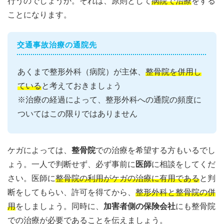
行うのでしょうか。それは、原則として
病院で治療
をする
ことになります。
交通事故治療の通院先
あくまで整形外科（病院）が主体、
整骨院を併用し
ている
と考えておきましょう
※治療の経過によって、整形外科への通院の頻度に
ついてはこの限りではありません
ケガによっては、
整骨院
での治療を希望する方もいるでし
ょう。一人で判断せず、必ず事前に
医師
に相談をしてくだ
さい。医師に
整骨院の利用がケガの治療に有用である
と判
断をしてもらい、許可を得てから、
整形外科と整骨院の併
用
をしましょう。同時に、
加害者側の保険会社
にも整骨院
での治療が必要であることを伝えましょう。