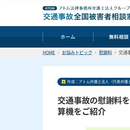
ホーム
無料相談
HOME
お悩みトピック
慰謝料
交通
作成：
アトム弁護士法人（代表弁護士
交通事故の慰謝料を
算機をご紹介