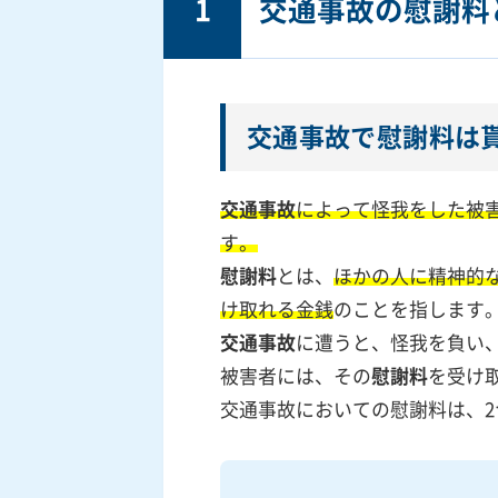
1
交通事故の慰謝料
交通事故で慰謝料は
交通事故
によって怪我をした被
す。
慰謝料
とは、
ほかの人に精神的
け取れる金銭
のことを指します
交通事故
に遭うと、怪我を負い
被害者には、その
慰謝料
を受け
交通事故においての慰謝料は、