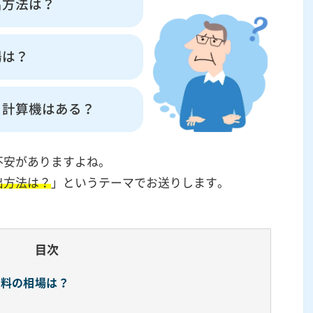
出方法は？
場は？
る計算機はある？
不安がありますよね。
出方法は？
」というテーマでお送りします。
目次
謝料の相場は？
？