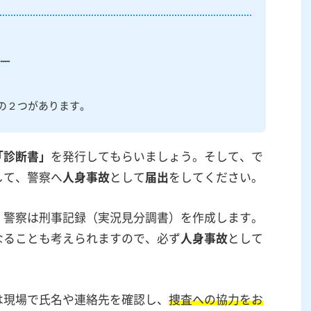
ー
の２つがあります。
「診断書」
を発行してもらいましょう。そして、で
して、警察へ
人身事故
として
届出
をしてください。
、警察は刑事記録（実況見分調書）を作成します。
なることも考えられますので、必ず
人身事故
として
は現場で氏名や連絡先を確認し、
捜査への協力をお