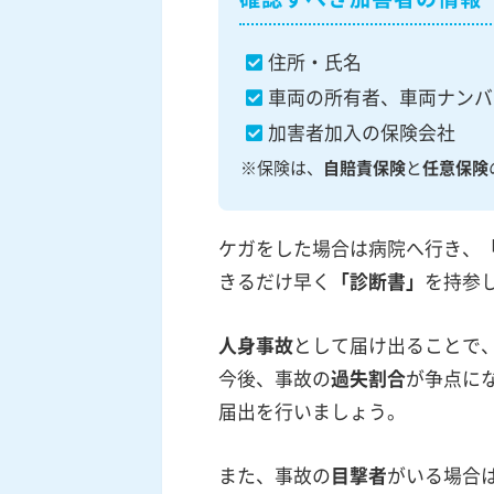
住所・氏名
車両の所有者、車両ナンバ
加害者加入の保険会社
※保険は、
自賠責保険
と
任意保険
ケガをした場合は病院へ行き、
きるだけ早く
「診断書」
を持参
人身事故
として届け出ることで
今後、事故の
過失割合
が争点に
届出を行いましょう。
また、事故の
目撃者
がいる場合