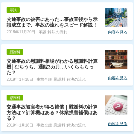
示談
交通事故の被害にあった…事故直後から示
談成立まで、事故の流れをスピード解説！
2018年11月20日
示談 解決の流れ
内容を見る
慰謝料
交通事故の慰謝料相場がわかる慰謝料計算
機│むちうち、通院3カ月…いくらもらっ
た？
内容を見る
2019年1月18日
事故全般 慰謝料 解決の流れ
慰謝料
交通事故被害者が得る補償｜慰謝料の計算
方法は？計算機はある？休業損害補償はあ
る？
内容を見る
2019年1月18日
事故全般 慰謝料 解決の流れ