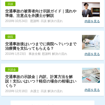
示談
交通事故の被害者向け示談ガイド｜流れや
準備、注意点を弁護士が解説
2018年10月24日
慰謝料 示談 解決の流れ
内容を見る
病院
交通事故後はいつまでに病院へ？いつまで
治療費を支払ってもらえる？
2019年1月23日
事故全般 慰謝料 解決の流れ
内容を見る
示談金
交通事故の示談金｜内訳、計算方法を解
説！支払いはいつ？軽症の場合の相場はい
くら？
内容を見る
2018年12月18日
弁護士 示談 解決の流れ