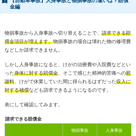
【自動車事故】人身事故と物損事故の違いは？賠償
1
金編
物損事故から人身事故へ切り替えることで、
請求できる賠
償金項目が増えます。
物損事故の場合は壊れた物の修理費
などしか請求できません。
しかし人身事故になると、けがの治療費や入院費などとい
った
身体に対する賠償金
、そこで感じた精神的苦痛への
慰
謝料
、けがで休業していた間に得られるはずだった
収入に
対する補償
なども請求できるようになるのです。
表にして確認してみます。
請求できる賠償金
物損事故
人身事故