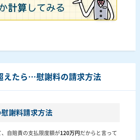
を超えたら…慰謝料の請求方法
の慰謝料請求方法
て、自賠責の支払限度額が
120万円
だからと言って