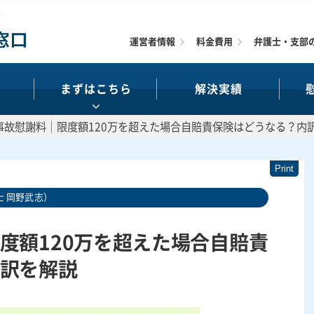
運営者情報
料金費用
弁護士・支部
まずはこちら
解決実績
事故慰謝料｜限度額120万を超えた場合自賠責保険はどうなる？内
 岡野武志）
度額120万を超えた場合自賠責
訳を解説