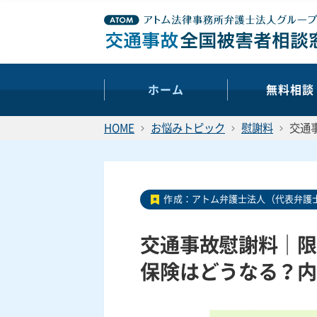
ホーム
無料相談
HOME
お悩みトピック
慰謝料
交通
作成：
アトム弁護士法人（代表弁護士
交通事故慰謝料｜限
保険はどうなる？内