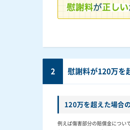
2
慰謝料が120万
120万を超えた場合
例えば傷害部分の賠償金につい