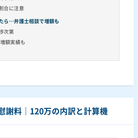
失割合に注意
えたら…弁護士相談で増額も
渉次第
料増額実績も
慰謝料｜120万の内訳と計算機