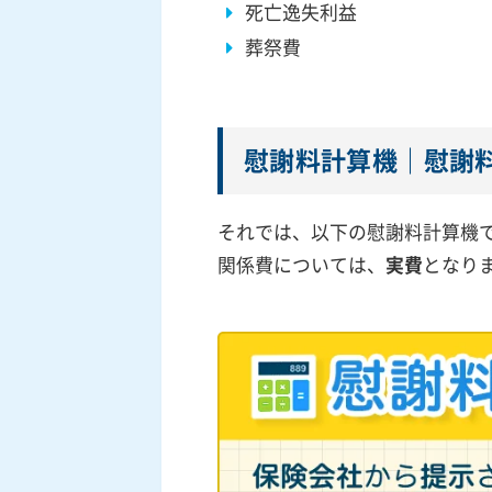
死亡逸失利益
葬祭費
慰謝料計算機｜慰謝
それでは、以下の慰謝料計算機
関係費については、
実費
となり