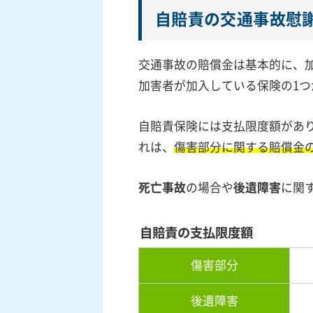
自賠責の交通事故慰
交通事故の賠償金は基本的に、
加害者が加入している保険の1
自賠責保険には支払限度額があ
れは、
傷害部分に関する賠償金
死亡事故
の場合や
後遺障害
に関
自賠責の支払限度額
傷害部分
後遺障害