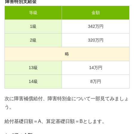
障害特別支給金
等級
金額
1
級
342
万円
2
級
320
万円
略
13
級
14
万円
14
級
8
万円
次に障害補償給付、障害特別金について一部見てみましょ
う。
給付基礎日額＝A、算定基礎日額＝Bとします。