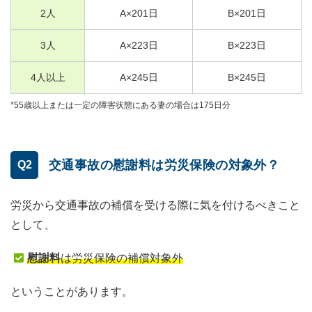
2
人
A×
201
日
B×
201
日
3
人
A×
223
日
B×
223
日
4
人以上
A×
245
日
B×
245
日
*55歳以上または一定の障害状態にある妻の場合は175日分
交通事故の慰謝料は労災保険の対象外？
Q2
労災から交通事故の補償を受ける際に気を付けるべきこと
として、
慰謝料
は労災保険の補償対象外
ということがあります。