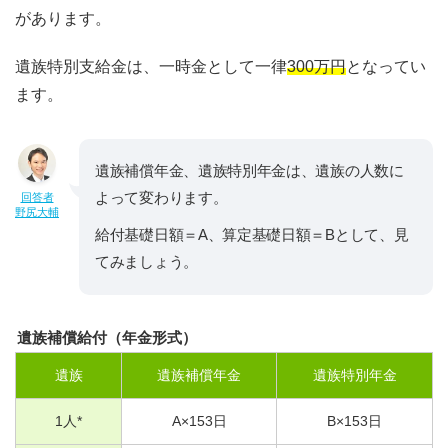
があります。
遺族特別支給金は、一時金として一律
300万円
となってい
ます。
遺族補償年金、遺族特別年金は、遺族の人数に
よって変わります。
回答者
野尻大輔
給付基礎日額＝A、算定基礎日額＝Bとして、見
てみましょう。
遺族補償給付（年金形式）
遺族
遺族補償年金
遺族特別年金
1
人*
A×
153
日
B×
153
日