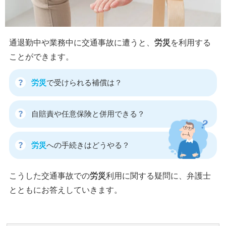
通退勤中や業務中に交通事故に遭うと、
労災
を利用する
ことができます。
労災
で受けられる補償は？
自賠責や任意保険と併用できる？
労災
への手続きはどうやる？
こうした交通事故での
労災
利用に関する疑問に、弁護士
とともにお答えしていきます。