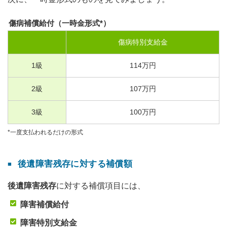
傷病補償給付（一時金形式*）
傷病特別支給金
1
級
114
万円
2
級
107
万円
3
級
100
万円
*一度支払われるだけの形式
後遺障害残存に対する補償額
後遺障害残存
に対する補償項目には、
障害補償給付
障害特別支給金