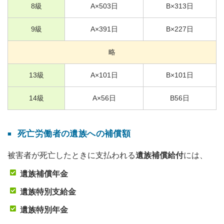
8
級
A×
503
日
B×
313
日
9
級
A×
391
日
B×
227
日
略
13
級
A×
101
日
B×
101
日
14
級
A×
56
日
B
56
日
死亡労働者の遺族への補償額
被害者が死亡したときに支払われる
遺族補償給付
には、
遺族補償年金
遺族特別支給金
遺族特別年金