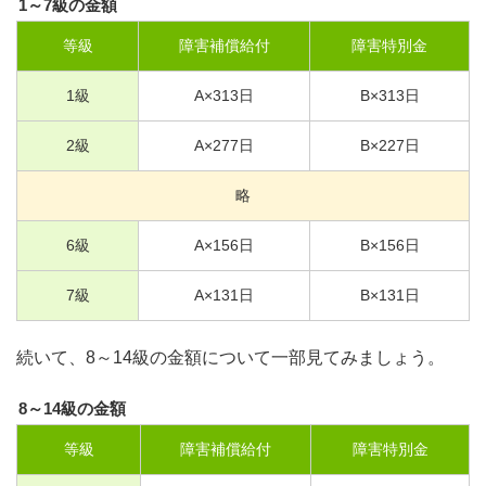
1～7級の金額
等級
障害補償給付
障害特別金
1
級
A×
313
日
B×
313
日
2
級
A×
277
日
B×
227
日
略
6
級
A×
156
日
B×
156
日
7
級
A×
131
日
B×
131
日
続いて、8～14級の金額について一部見てみましょう。
8～14級の金額
等級
障害補償給付
障害特別金