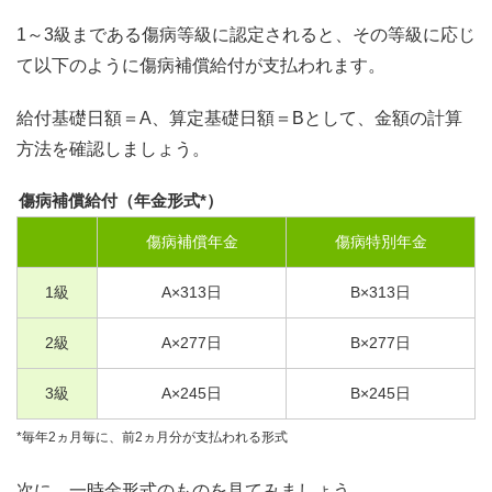
1～3級まである傷病等級に認定されると、その等級に応じ
て以下のように傷病補償給付が支払われます。
給付基礎日額＝A、算定基礎日額＝Bとして、金額の計算
方法を確認しましょう。
傷病補償給付（年金形式*）
傷病補償年金
傷病特別年金
1
級
A×
313
日
B×
313
日
2
級
A×
277
日
B×
277
日
3
級
A×
245
日
B×
245
日
*毎年2ヵ月毎に、前2ヵ月分が支払われる形式
次に、一時金形式のものを見てみましょう。