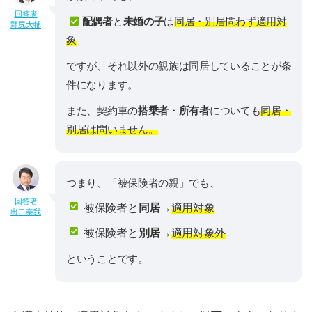
回答者
配偶者
と
未婚の子
は
同居・別居問わず適用対
野尻大輔
象
ですが、それ以外の親族は同居していることが条
件になります。
また、契約車の
搭乗者
・
所有者
についても
同居・
別居は問いません。
つまり、「被保険者の親」でも、
回答者
被保険者と
同居
→
適用対象
出口泰我
被保険者と
別居
→
適用対象外
ということです。