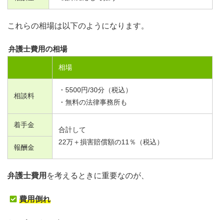
これらの相場は以下のようになります。
弁護士費用の相場
相場
・
5500
円/
30
分（税込）
相談料
・無料の法律事務所も
着手金
合計して
22
万＋損害賠償額の
11
％（税込）
報酬金
弁護士費用
を考えるときに重要なのが、
費用倒れ