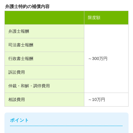
弁護士特約の補償内容
限度額
弁護士報酬
司法書士報酬
行政書士報酬
～
300
万円
訴訟費用
仲裁・和解・調停費用
相談費用
～
10
万円
ポイント