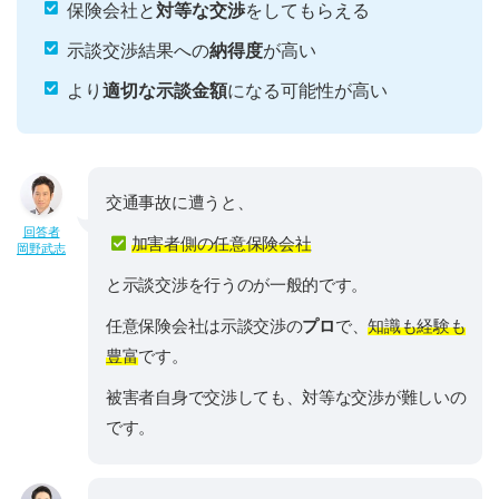
保険会社と
対等な交渉
をしてもらえる
示談交渉結果への
納得度
が高い
より
適切な示談金額
になる可能性が高い
交通事故に遭うと、
回答者
加害者側の任意保険会社
岡野武志
と示談交渉を行うのが一般的です。
任意保険会社は示談交渉の
プロ
で、
知識も経験も
豊富
です。
被害者自身で交渉しても、対等な交渉が難しいの
です。