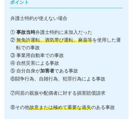
ポイント
弁護士特約が使えない場合
①
事故当時
弁護士特約に未加入だった
②
無免許運転、酒気帯び運転、麻薬等
を使用した運
転での事故
③ 事業用自動車での事故
④ 自然災害による事故
⑤ 自分自身が
加害者
である事故
⑥闘争行為、自雑行為、犯罪行為による事故
⑦同居の親族や配偶者に対する損害賠償請求
⑧その他
故意または極めて重要な過失
のある事故