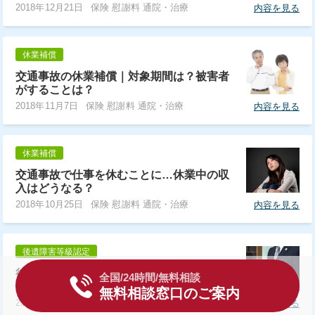
2018年12月21日
保険 慰謝料 通院・治療
内容を見る
休業補償
交通事故の休業補償｜対象期間は？被害者
がすることは？
2018年11月7日
保険 慰謝料 通院・治療
内容を見る
休業補償
交通事故で仕事を休むことに…休業中の収
入はどうなる？
2018年10月25日
保険 慰謝料 通院・治療
内容を見る
後遺障害等級認定
後遺障害等級認定の申請準備｜事前準備が
全国/24時間/無料相談
カギ！より良い認定のための戦略とは？
無料相談窓口のご案内
2018年11月14日
保険 慰謝料 通院・治療
内容を見る