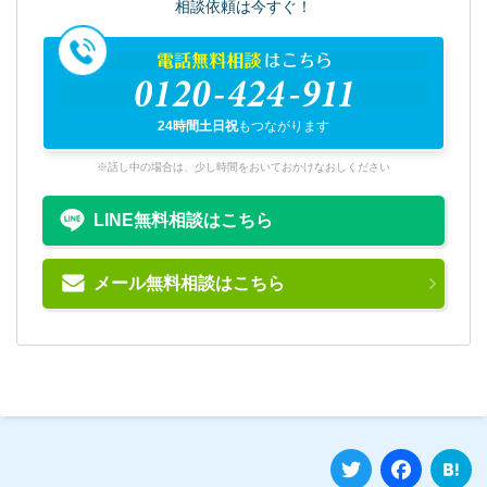
相談依頼は今すぐ！
電話無料相談
はこちら
0120-424-911
24時間土日祝
もつながります
※話し中の場合は、少し時間をおいておかけなおしください
LINE無料相談はこちら
メール無料相談はこちら
Twitter
Fa