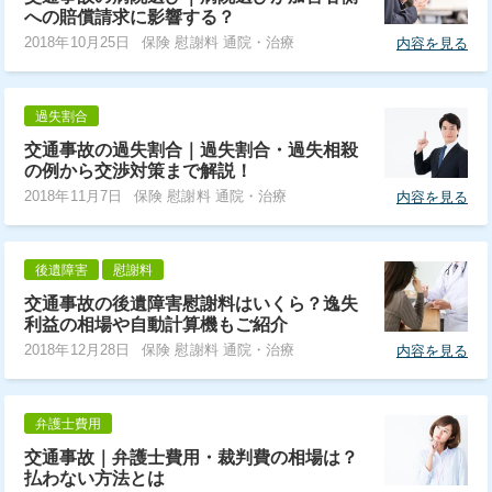
への賠償請求に影響する？
2018年10月25日
保険 慰謝料 通院・治療
内容を見る
過失割合
交通事故の過失割合｜過失割合・過失相殺
の例から交渉対策まで解説！
2018年11月7日
保険 慰謝料 通院・治療
内容を見る
後遺障害
慰謝料
交通事故の後遺障害慰謝料はいくら？逸失
利益の相場や自動計算機もご紹介
2018年12月28日
保険 慰謝料 通院・治療
内容を見る
弁護士費用
交通事故｜弁護士費用・裁判費の相場は？
払わない方法とは