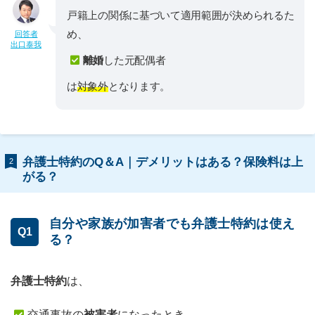
戸籍上の関係に基づいて適用範囲が決められるた
め、
回答者
出口泰我
離婚
した元配偶者
は
対象外
となります。
弁護士特約のQ＆A｜デメリットはある？保険料は上
2
がる？
自分や家族が加害者でも弁護士特約は使え
Q1
る？
弁護士特約
は、
交通事故の
被害者
になったとき