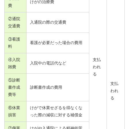
けがの治療費
費
②通院
入通院の際の交通費
交通費
③看護
看護が必要だった場合の費用
料
④入院
支払
入院中の電話代など
雑費
われ
る
⑤診断
支払
書作成
診断書作成の費用
われ
費等
る
⑥休業
けがで休業せざるを得なくな
損害
った際の減収に対する補償金
⑦傷害
けがや入通院による精神的苦