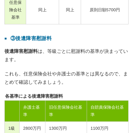
任意保
険会社
同上
同上
原則日額
5700
円
基準
③後遺障害慰謝料
後遺障害慰謝料
は、等級ごとに慰謝料の基準が決まってい
ます。
これも、任意保険会社や弁護士の基準とは異なるので、ま
とめて確認してみましょう。
各基準による後遺障害慰謝料
弁護士基
旧任意保険会社基
自賠責保険会社基
準
準
準
1
級
2800
万円
1300
万円
1100
万円