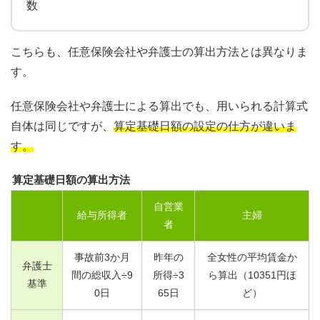
数
こちらも、任意保険会社や弁護士の算出方法とは異なりま
す。
任意保険会社や弁護士による算出でも、用いられる計算式
自体は同じですが、
算定基礎日額の設定の仕方が違いま
す。
算定基礎日額の算出方法
自営業
給与所得者
主婦
者
事故前
3
か月
昨年の
全女性の平均賃金か
弁護士
間の総収入÷
9
所得÷
3
ら算出（
10351
円ほ
基準
0
日
65
日
ど）