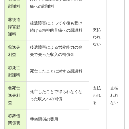
慰謝料
痛への慰謝料
⑧後遺
後遺障害によって今後も受け
障害慰
支払
続ける精神的苦痛への慰謝料
謝料
われ
ない
⑨逸失
後遺障害による労働能力の喪
利益
失で失った収入の補償金
⑩死亡
死亡したことに対する慰謝料
慰謝料
⑪死亡
支払
支払
死亡したことで得られなくな
逸失利
われ
われ
った収入への補償
益
る
ない
⑫葬儀
葬儀関係の費用
関係費