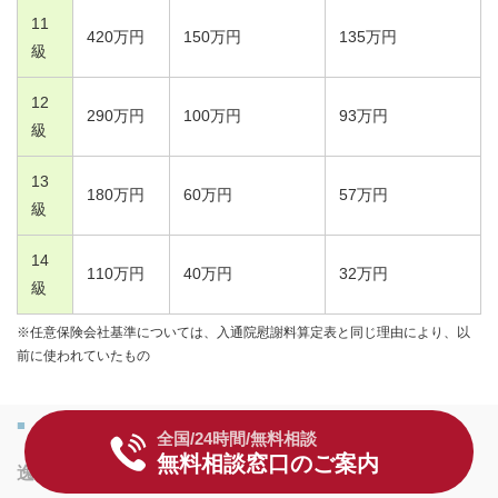
11
420
万円
150
万円
135
万円
級
12
290
万円
100
万円
93
万円
級
13
180
万円
60
万円
57
万円
級
14
110
万円
40
万円
32
万円
級
※任意保険会社基準については、入通院慰謝料算定表と同じ理由により、以
前に使われていたもの
④逸失利益
全国/24時間/無料相談
無料相談窓口のご案内
逸失利益
は、以下のように算出されます。