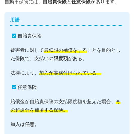
自動車保険には、
自賠責保険
と
任意保険
があります。
用語
自賠責保険
被害者に対して
最低限の補償をする
ことを目的とし
た保険で、支払いの
限度額
がある。
法律により、
加入が義務付けられている。
任意保険
賠償金が自賠責保険の支払限度額を超えた場合、
そ
の超過分を補填する保険。
加入は
任意
。