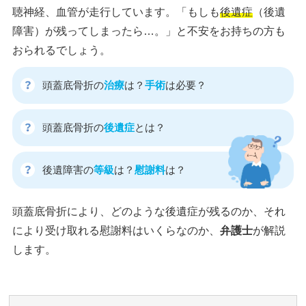
聴神経、血管が走行しています。「もしも
後遺症
（後遺
障害）が残ってしまったら…。」と不安をお持ちの方も
おられるでしょう。
頭蓋底骨折の
治療
は？
手術
は必要？
頭蓋底骨折の
後遺症
とは？
後遺障害の
等級
は？
慰謝料
は？
頭蓋底骨折により、どのような後遺症が残るのか、それ
により受け取れる慰謝料はいくらなのか、
弁護士
が解説
します。