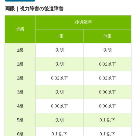
両眼｜視力障害の後遺障害
後遺障害
等級
一眼
他眼
1
級
失明
失明
2
級
失明
0.02
以下
2
級
0.02
以下
0.02
以下
3
級
失明
0.06
以下
4
級
0.06
以下
0.06
以下
5
級
失明
0.1
以下
6
級
0.1
以下
0.1
以下