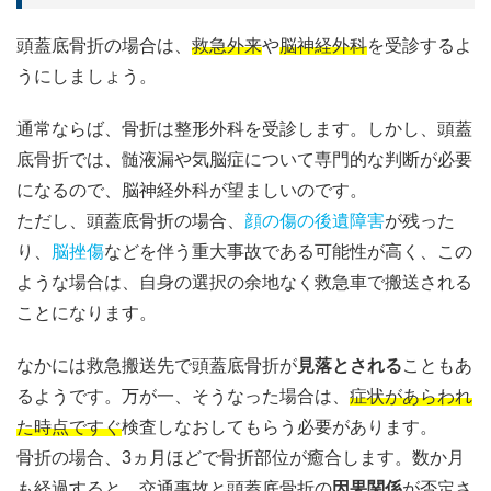
頭蓋底骨折の場合は、
救急外来
や
脳神経外科
を受診するよ
うにしましょう。
通常ならば、骨折は整形外科を受診します。しかし、頭蓋
底骨折では、髄液漏や気脳症について専門的な判断が必要
になるので、脳神経外科が望ましいのです。
ただし、頭蓋底骨折の場合、
顔の傷の後遺障害
が残った
り、
脳挫傷
などを伴う重大事故である可能性が高く、この
ような場合は、自身の選択の余地なく救急車で搬送される
ことになります。
なかには救急搬送先で頭蓋底骨折が
見落とされる
こともあ
るようです。万が一、そうなった場合は、
症状があらわれ
た時点ですぐ
検査しなおしてもらう必要があります。
骨折の場合、3ヵ月ほどで骨折部位が癒合します。数か月
も経過すると、交通事故と頭蓋底骨折の
因果関係
が否定さ