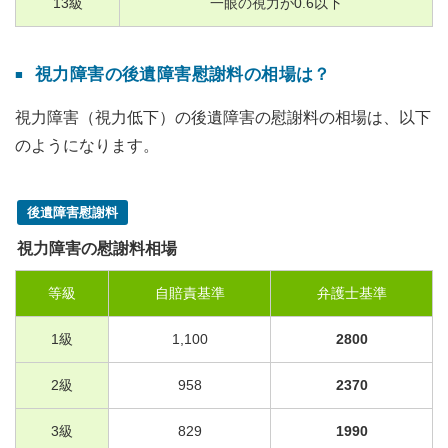
13
級
一眼の視力が
0.6
以下
視力障害の後遺障害慰謝料の相場は？
視力障害（視力低下）の後遺障害の慰謝料の相場は、以下
のようになります。
後遺障害慰謝料
視力障害の慰謝料相場
等級
自賠責基準
弁護士基準
1
級
1,100
2800
2
級
958
2370
3
級
829
1990