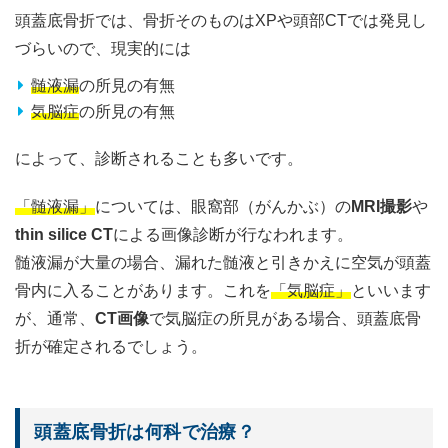
頭蓋底骨折では、骨折そのものはXPや頭部CTでは発見し
づらいので、現実的には
髄液漏
の所見の有無
気脳症
の所見の有無
によって、診断されることも多いです。
「髄液漏」
については、眼窩部（がんかぶ）の
MRI撮影
や
thin silice CT
による画像診断が行なわれます。
髄液漏が大量の場合、漏れた髄液と引きかえに空気が頭蓋
骨内に入ることがあります。これを
「気脳症」
といいます
が、通常、
CT画像
で気脳症の所見がある場合、頭蓋底骨
折が確定されるでしょう。
頭蓋底骨折は何科で治療？