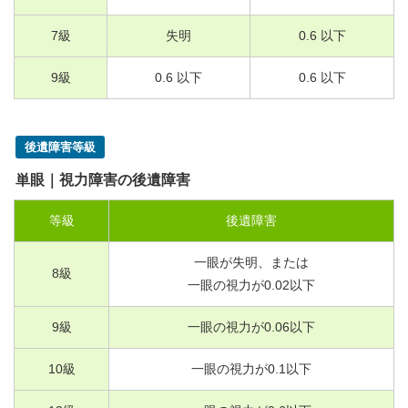
7
級
失明
0.6
以下
9
級
0.6
以下
0.6
以下
後遺障害等級
単眼｜視力障害の後遺障害
等級
後遺障害
一眼が失明、または
8
級
一眼の視力が
0.02
以下
9
級
一眼の視力が
0.06
以下
10
級
一眼の視力が
0.1
以下