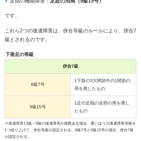
足指の機能障害：
足趾の用廃（9級15号）
です。
これら2つの後遺障害は、併合等級のルールにより、併合7
級とされるのです。
下垂足の等級
併合
7
級
1
下肢の
3
大関節中の
1
関節の
8
級
7
号
用を廃したもの
1
足の足指の全部の用を廃し
9
級
15
号
たもの
※後遺障害13級～8級の後遺障害が複数ある場合、重いほうの後遺障害等級を
1つ繰り上げて、併合等級が認定される。8級7号と9級15号の場合、併合7級
が認定される。