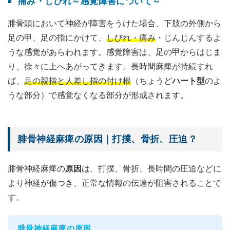
痛み・しびれ～感覚障害について～
腓骨頭において神経が障害をうけた場合、下肢の外側から
足の甲、足の指にかけて、
しびれ・痛み
・じんじんするよ
うな感覚があらわれます。感覚障害は、足の甲からはじま
り、徐々に上へあがってきます。長時間麻痺が持続すれ
ば、
足の親指と人差し指の付け根
（ちょうど
ハート型
のよ
うな部分）で感覚なくなる部分が形成されます。
腓骨神経麻痺の原因｜打撲、骨折、圧迫？
腓骨神経麻痺の
原因
は、打撲、骨折、長時間の圧迫などに
より神経が傷つき、正常な情報の伝達が阻害されることで
す。
腓骨神経麻痺の原因