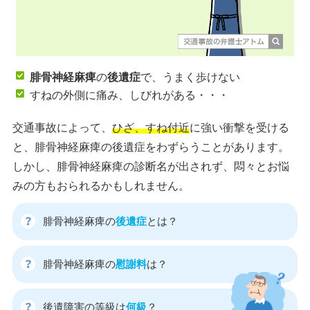
腓骨神経麻痺
の
後遺症
で、うまく歩けない
すねの外側に痛み、しびれがある・・・
交通事故によって、
ひざ、すね付近
に強い衝撃を受ける
と、腓骨神経麻痺の後遺症をわずらうことがあります。
しかし、腓骨神経麻痺の診断名が出されず、悶々とお悩
みの方もおられるかもしれません。
腓骨神経麻痺の
後遺症
とは？
腓骨神経麻痺の
慰謝料
は？
後遺障害の等級は
何級
？