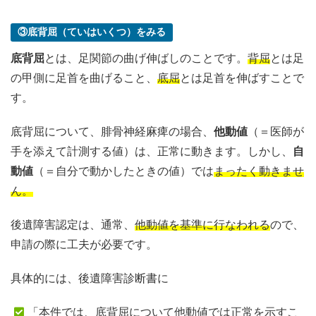
③底背屈（ていはいくつ）をみる
底背屈
とは、足関節の曲げ伸ばしのことです。
背屈
とは足
の甲側に足首を曲げること、
底屈
とは足首を伸ばすことで
す。
底背屈について、腓骨神経麻痺の場合、
他動値
（＝医師が
手を添えて計測する値）は、正常に動きます。しかし、
自
動値
（＝自分で動かしたときの値）では
まったく動きませ
ん。
後遺障害認定は、通常、
他動値を基準に行なわれる
ので、
申請の際に工夫が必要です。
具体的には、後遺障害診断書に
「本件では、底背屈について他動値では正常を示すこ