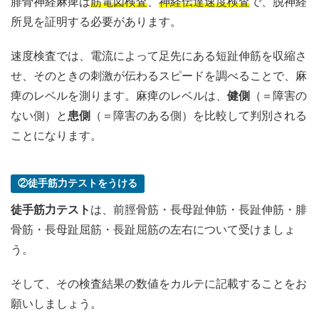
腓骨神経麻痺は
筋電図検査
、
神経伝達速度検査
で、脱神経
所見を証明する必要があります。
速度検査では、電流によって足先にある短趾伸筋を収縮さ
せ、そのときの刺激が伝わるスピードを調べることで、麻
痺のレベルを測ります。麻痺のレベルは、
健側
（＝障害の
ない側）と
患側
（＝障害のある側）を比較して判別される
ことになります。
②徒手筋力テストをうける
徒手筋力テスト
は、前脛骨筋・長母趾伸筋・長趾伸筋・腓
骨筋・長母趾屈筋・長趾屈筋の左右について受けましょ
う。
そして、その検査結果の数値をカルテに記載することをお
願いしましょう。