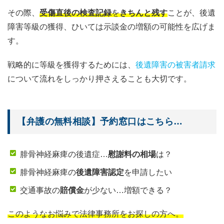
その際、
受傷直後の検査記録
を
きちんと残す
ことが、後遺
障害等級の獲得、ひいては示談金の増額の可能性を広げま
す。
戦略的に等級を獲得するためには、
後遺障害の被害者請求
について流れをしっかり押さえることも大切です。
【弁護の無料相談】予約窓口はこちら…
腓骨神経麻痺の後遺症…
慰謝料の相場
は？
腓骨神経麻痺の
後遺障害認定
を申請したい
交通事故の
賠償金
が少ない…増額できる？
このようなお悩みで法律事務所をお探しの方へ。