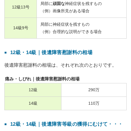
局部に
頑固な
神経症状を残すもの
12
級
13
号
（例）画像所見がある場合
局部に神経症状を残すもの
14
級
9
号
（例）合理的な説明ができる場合
12級・14級｜後遺障害慰謝料の相場
後遺障害慰謝料の相場は、それぞれ次のとおりです。
痛み・しびれ｜後遺障害慰謝料の相場
12
級
290
万
14
級
110
万
12級・14級｜後遺障害等級の獲得にむけて・・・