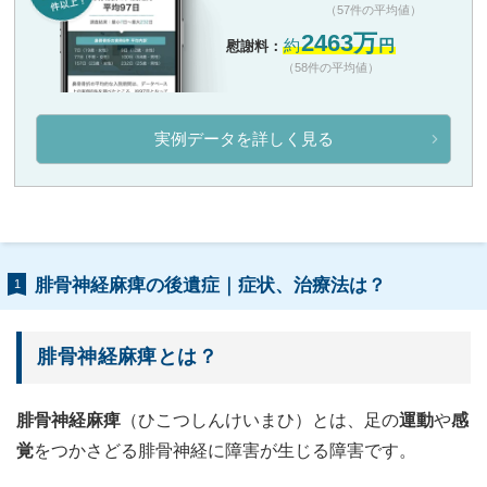
（57件の平均値）
2463万
約
円
慰謝料：
（58件の平均値）
実例データを詳しく見る
腓骨神経麻痺の後遺症｜症状、治療法は？
1
腓骨神経麻痺とは？
腓骨神経麻痺
（ひこつしんけいまひ）とは、足の
運動
や
感
覚
をつかさどる腓骨神経に障害が生じる障害です。