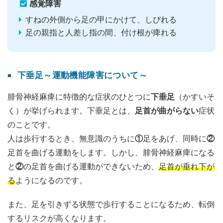
感覚障害
すねの外側から足の甲にかけて、しびれる
足の親指と人差し指の間、付け根が痺れる
下垂足～運動機能障害について～
腓骨神経麻痺に特徴的な症状のひとつに
下垂足
（かすいそ
く）が挙げられます。下垂足とは、
足首が曲がらない
症状
のことです。
人は歩行するとき、無意識のうちに
①
足をあげ、同時に
②
足首を曲げる運動をします。しかし、腓骨神経麻痺になる
と
②
の足首を曲げる運動ができないため、
足首が垂れ下が
る
ようになるのです。
また、足を引きずる状態で歩行することになるため、転倒
するリスクが高くなります。