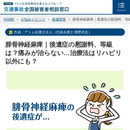
メニュー
HOME
お悩みトピック
後遺障害
腓骨神経麻痺｜後遺症の慰謝料、等
作成：
アトム弁護士法人（代表弁護士 岡野武志）
腓骨神経麻痺｜後遺症の慰謝料、等級
は？痛みが治らない…治療法はリハビリ
以外にも？